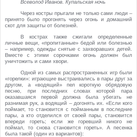
Всеволод Иванов. Купальская ночь
Через костры прыгали не только сами люди –
принято было прогонять через огонь и домашний
скот для защиты от болезней.
В кострах также сжигали определенные
личные вещи, «пропитанные» бедой или болезнью
– например, одежды снятые с захворавших детей.
Вместе с этими сорочками огонь должен был
уничтожить и сами хвори.
Одной из самых распространенных игр были
«горелки»: играющие выстраивались в пары друг за
другом, а «водящий» пел короткую обрядовую
песню, при последних словах которой пара
оказавшаяся первой должна была убегать не
разнимая рук, а водящий – догонять их. «Если кого
поймает, то становится с пойманным в последние
пары, а кто отделился от своей пары, становится
впереди гореть; если же горевший никого не
поймал, то снова становится гореть». А песенка
была такой (один из вариантов):