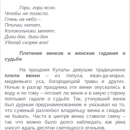
Гори, гори ясно,
Чтобы не погасло.
Глянь на небо –
Птички летят,
Колокольчики звенят:
Диги-дон, диги-дон
Убегай скорее вон!
Плетение венков и женские гадания о
судьбе
На праздник Купалы девушки традиционно
плели венки
– из лопуха, иван-да-марьи,
медвежьего уха, богородицкой травы и других.
Ночью в разгар праздника эти венки опускались в
воду и по тому – потонет ли венок и в какую сторону
поплывет гадали о судьбе. Так, утонувший венок
был дурным предзнаменованием и указывал на то,
что суженый разлюбил владельцу венка и свадьбе
не бывать. Часто в центре венка ставили свечу –
так что можно было долго наблюдать как река
уносит вдаль десятки светящихся огоньков.