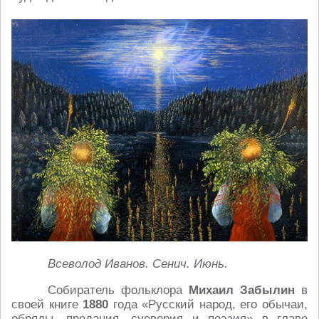
Всеволод Иванов. Сенич. Июнь.
Собиратель фольклора
Михаил Забылин
в
своей книге
1880
года «Русский народ, его обычаи,
обряды, предания, суеверия и поэзия» в главе