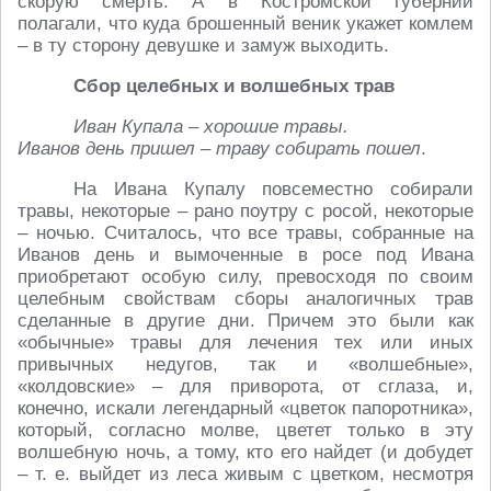
скорую смерть. А в Костромской губернии
полагали, что куда брошенный веник укажет комлем
– в ту сторону девушке и замуж выходить.
Сбор целебных и волшебных трав
Иван Купала – хорошие травы.
Иванов день пришел – траву собирать пошел
.
На Ивана Купалу повсеместно собирали
травы, некоторые – рано поутру с росой, некоторые
– ночью. Считалось, что все травы, собранные на
Иванов день и вымоченные в росе под Ивана
приобретают особую силу, превосходя по своим
целебным свойствам сборы аналогичных трав
сделанные в другие дни. Причем это были как
«обычные» травы для лечения тех или иных
привычных недугов, так и «волшебные»,
«колдовские» – для приворота, от сглаза, и,
конечно, искали легендарный «цветок папоротника»,
который, согласно молве, цветет только в эту
волшебную ночь, а тому, кто его найдет (и добудет
– т. е. выйдет из леса живым с цветком, несмотря