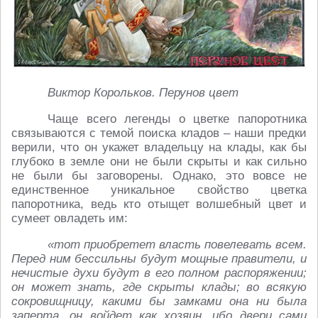
Виктор Корольков. Перунов цвет
Чаще всего легенды о цветке папоротника
связываются с темой поиска кладов – наши предки
верили, что он укажет владельцу на клады, как бы
глубоко в земле они не были скрыты и как сильно
не были бы заговорены. Однако, это вовсе не
единственное уникальное свойство цветка
папоротника, ведь кто отыщет волшебный цвет и
сумеет овладеть им:
«тот приобретет власть повелевать всем.
Перед ним бессильны будут мощные правители, и
нечистые духи будут в его полном распоряжении;
он может знать, где скрыты клады; во всякую
сокровищницу, какими бы замками она ни была
заперта, он войдет как хозяин, ибо двери сами