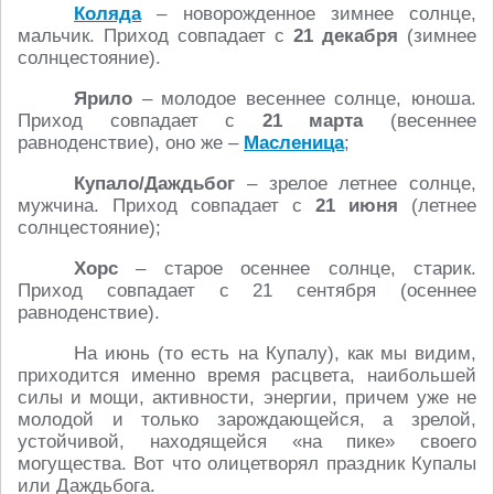
Коляда
– новорожденное зимнее солнце,
мальчик. Приход совпадает с
21 декабря
(зимнее
солнцестояние).
Ярило
– молодое весеннее солнце, юноша.
Приход совпадает с
21 марта
(весеннее
равноденствие), оно же –
Масленица
;
Купало/Даждьбог
– зрелое летнее солнце,
мужчина. Приход совпадает с
21 июня
(летнее
солнцестояние);
Хорс
– старое осеннее солнце, старик.
Приход совпадает с 21 сентября (осеннее
равноденствие).
На июнь (то есть на Купалу), как мы видим,
приходится именно время расцвета, наибольшей
силы и мощи, активности, энергии, причем уже не
молодой и только зарождающейся, а зрелой,
устойчивой, находящейся «на пике» своего
могущества. Вот что олицетворял праздник Купалы
или Даждьбога.