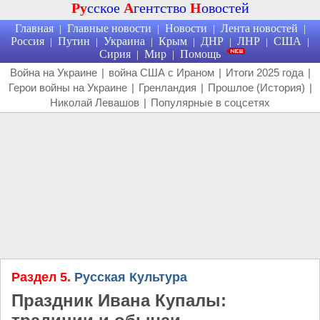
Ру
сское
А
гентство
Н
овостей
Главная
Главные новости
Новости
Лента новостей
|
|
|
|
Россия
Путин
Украина
Крым
ДНР
ЛНР
США
|
|
|
|
|
|
|
Сирия
Мир
Помощь
|
|
Война на Украине
|
война США с Ираном
|
Итоги 2025 года
|
Герои войны на Украине
|
Гренландия
|
Прошлое (История)
|
Николай Левашов
|
Популярные в соцсетях
Раздел 5.
Русская Культура
Праздник Ивана Купалы: