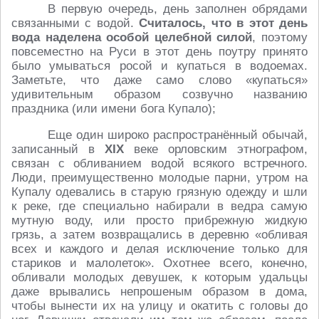
В первую очередь, день заполнен обрядами
связанными с водой.
Считалось, что в этот день
вода наделена особой целебной силой
, поэтому
повсеместно на Руси в этот день поутру принято
было умываться росой и купаться в водоемах.
Заметьте, что даже само слово «купаться»
удивительным образом созвучно названию
праздника (или имени бога Купало);
Еще один широко распространённый обычай,
записанный в
XIX
веке орловским этнографом,
связан с обливанием водой всякого встречного.
Люди, преимущественно молодые парни, утром на
Купалу одевались в старую грязную одежду и шли
к реке, где специально набирали в ведра самую
мутную воду, или просто прибрежную жидкую
грязь, а затем возвращались в деревню «обливая
всех и каждого и делая исключение только для
стариков и малолеток». Охотнее всего, конечно,
обливали молодых девушек, к которым удальцы
даже врывались непрошеным образом в дома,
чтобы вынести их на улицу и окатить с головы до