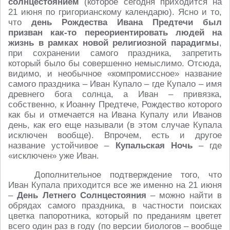
солнцестоянием
(которое сегодня приходится на
21 июня по григорианскому календарю). Ясно и то,
что
день Рождества Ивана Предтечи был
призван как-то переориентировать людей на
жизнь в рамках новой религиозной парадигмы
,
при сохранении самого праздника, запретить
который было бы совершенно немыслимо. Отсюда,
видимо, и необычное «компромиссное» название
самого праздника – Иван Купало – где Купало – имя
древнего бога солнца, а Иван – привязка,
собственно, к Иоанну Предтече, Рождество которого
как бы и отмечается на Ивана Купалу или Иванов
день, как его еще называли (в этом случае Купала
исключен вообще). Впрочем, есть и другое
название устойчивое –
Купальская Ночь
– где
«исключен» уже Иван.
Дополнительное подтверждение того, что
Иван Купала приходится все же именно на 21 июня
–
День Летнего Солнцестояния
– можно найти в
обрядах самого праздника, в частности поисках
цветка папоротника, который по преданиям цветет
всего один раз в году (по версии биологов – вообще