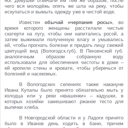
ног. Девушки отвечали им тем же образом, после
чего вся молодёжь опять же шла на реку, чтобы
искупаться и вымыть одежду уже в чистой воде.
Известен
обычай «черпания росы»
, во
время которого женщины расстилали чистые
скатерти на лугу, чтобы они напитались росой, а
затем выжимали полученную влагу и умывались
ей, чтобы прогнать болезни и придать лицу свежий
цветущий вид (Вологодск.губ). В Пензенской губ.
аналогичным образом собранную воду
использовали для обеспечения чистоты в доме –
ей кропили стены и кровати, чтобы уберечься от
болезней и насекомых.
В Вологодских селениях также накануне
Ивана Купалы было принято обязательно мыть у
колодца или у реки «квашенки» – кадушки, в
которых хозяйки замешивают ржаное тесто для
выпечки хлеба.
В Новгородской области и у Ладоги принято
было в Иванов день ходить в баню, причем