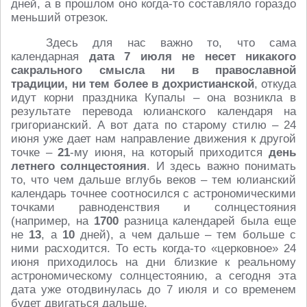
дней, а в прошлом оно когда-то составляло гораздо
меньший отрезок.
Здесь для нас важно то, что сама
календарная
дата 7 июля не несет никакого
сакрального смысла ни в православной
традиции, ни тем более в дохристианской
, откуда
идут корни праздника Купалы – она возникла в
результате перевода юлианского календаря на
григорианский. А вот дата по старому стилю – 24
июня уже дает нам направление движения к другой
точке –
21
-му июня, на который приходится
день
летнего солнцестояния
. И здесь важно понимать
то, что чем дальше вглубь веков – тем юлианский
календарь точнее соотносился с астрономическими
точками равноденствия и солнцестояния
(например, на
1700
разница календарей была еще
не
13
, а
10
дней), а чем дальше – тем больше с
ними расходится. То есть когда-то «церковное» 24
июня приходилось на дни близкие к реальному
астрономическому солнцестоянию, а сегодня эта
дата уже отодвинулась до 7 июля и со временем
будет двигаться дальше.