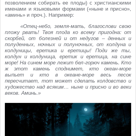
позволением собирать ее плоды) с христианскими
именами и языковыми формами («ныне и присно»,
«аминь» и проч.). Например:
«Отец-небо, земля-мать, благослови свою
пложу рвать! Твоя плода ко всему пригодна: от
скорбей, от болезней и от недугов – денных и
полуденных, ночных и полуночных, от колдуна и
колдуницы, еретика и еретицы! Поди же ты,
колдун и колдуница, еретик и еретица, на сине
море! На синем море лежит бел-горюч камень. Кто
ж этот камень споднимет, кто океан-море
выпьет и кто в океане-море весь песок
пересчитает, тот может сделать колдовство и
художество над всяким… ныне и присно и во веки
веков. Аминь.»