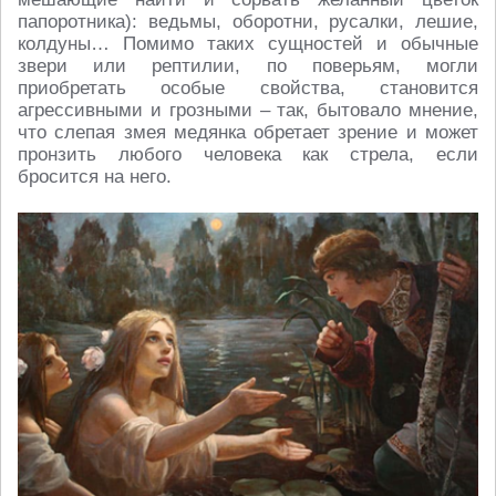
папоротника): ведьмы, оборотни, русалки, лешие,
колдуны… Помимо таких сущностей и обычные
звери или рептилии, по поверьям, могли
приобретать особые свойства, становится
агрессивными и грозными – так, бытовало мнение,
что слепая змея медянка обретает зрение и может
пронзить любого человека как стрела, если
бросится на него.