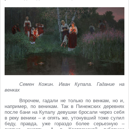
Семен Кожин. Иван Купала. Гадание на
венках
Впрочем, гадали не только по венкам, но и,
например, по веникам. Так в Пинежских деревнях
после бани на Купалу девушки бросали через себя
в реку веники – и опять же, утонувший тоже сулил
беду, правда, уже гораздо более серьезную –