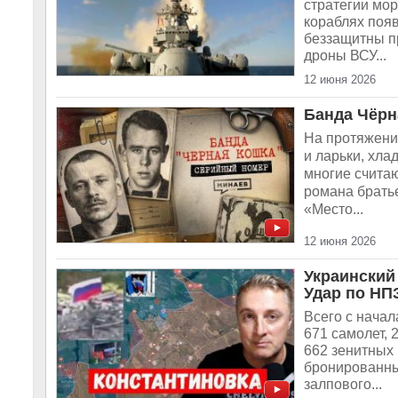
стратегии мор
кораблях поя
беззащитны п
дроны ВСУ...
12 июня 2026
Банда Чёрн
На протяжени
и ларьки, хла
многие счита
романа брать
«Место...
12 июня 2026
Украинский
Удар по НПЗ
Всего с нача
671 самолет, 
662 зенитных 
бронированны
залпового...