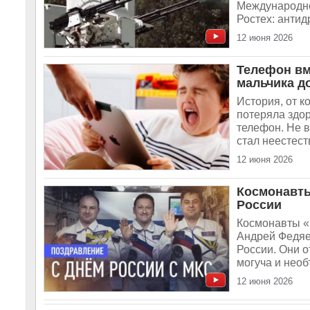
Международно
Ростех: антид
12 июня 2026
Телефон вм
мальчика д
История, от к
потеряла здор
телефон. Не в
стал неестест
12 июня 2026
Космонавты
России
Космонавты «
Андрей Федяе
России. Они о
могуча и необ
12 июня 2026