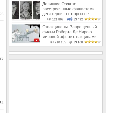
Девицкие Орлята:
расстрелянные фашистами
дети-герои, о которых не
26
рассказывают в шк
121 867
13 492
Отвакцинены. Запрещенный
фильм Роберта Де Ниро о
мировой афере с вакцинами
210 155
13 168
23
64