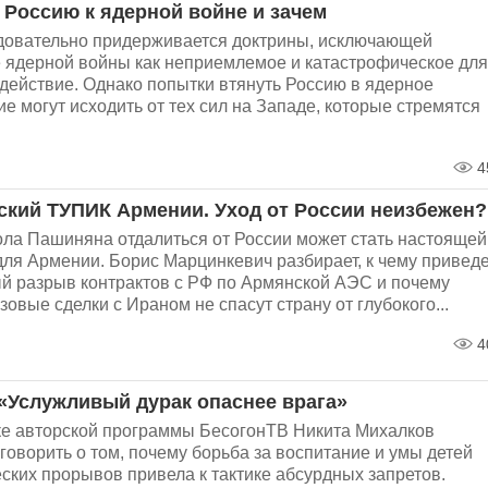
т Россию к ядерной войне и зачем
довательно придерживается доктрины, исключающей
 ядерной войны как неприемлемое и катастрофическое для
действие. Однако попытки втянуть Россию в ядерное
е могут исходить от тех сил на Западе, которые стремятся
4
ский ТУПИК Армении. Уход от России неизбежен?
ла Пашиняна отдалиться от России может стать настоящей
ля Армении. Борис Марцинкевич разбирает, к чему приведе
й разрыв контрактов с РФ по Армянской АЭС и почему
зовые сделки с Ираном не спасут страну от глубокого...
4
«Услужливый дурак опаснее врага»
ке авторской программы БесогонТВ Никита Михалков
говорить о том, почему борьба за воспитание и умы детей
ских прорывов привела к тактике абсурдных запретов.