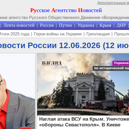
Дополнительные 
Ру
сское
А
гентство
Н
овостей
ое агентство Русского Общественного Движения «Возрождение
Лента новостей
Россия
Путин
Украина
Крым
ДНР
|
|
|
|
|
|
|
Итоги 2025 года
|
Герои войны на Украине
|
Гренландия
|
Прошло
вости России 12.06.2026 (12 ию
Наглая атака ВСУ на Крым. Уничтож
«обороны Севастополя». В Киеве