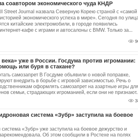
ла соавтором экономического чуда КНДР
ll Street Journal назвала Северную Корею страной с «самой
историей экономического успеха в мире». Сегодня по улиц
тся китайские электромобили, в городе появились
интернет-кафе с играми и автосалоны с BMW. Только за...
9
 века» уже в России. Госдума против игромании:
омощь или буря в стакане?
отать самозапрет В Госдуме объявили о новой поправке,
руют внедрить в борьбе с игровой зависимостью. Речь о
одственникам оформлять самозапрет на азартные игры дл
енов семьи, страдающих игроманией, если они не признают..
3
тидроновая система «Зубр» заступила на боевое
 система «Зубр» уже заступила на боевое дежурство и
зарекомендовала. Об этом сообщили в Ростехе на полях