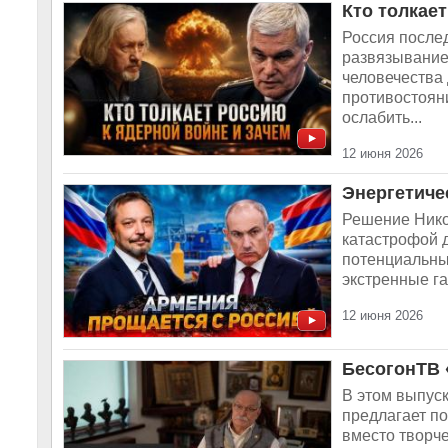
Кто толкае
Россия после
развязывание
человечества 
противостояни
ослабить...
12 июня 2026
Энергетиче
Решение Нико
катастрофой д
потенциальны
экстренные га
12 июня 2026
БесогонТВ 
В этом выпус
предлагает по
вместо творче