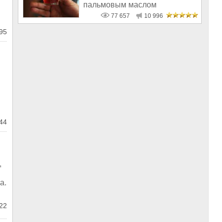
пальмовым маслом
77 657
10 996
95
44
,
а.
22