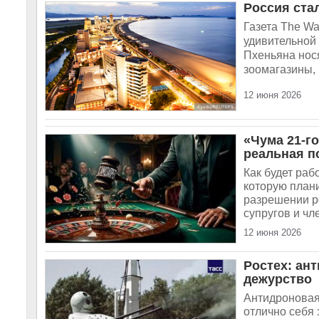
Россия ста
Газета The Wa
удивительной 
Пхеньяна нося
зоомагазины, 
12 июня 2026
«Чума 21-го
реальная п
Как будет раб
которую плани
разрешении р
супругов и чл
12 июня 2026
Ростех: ан
дежурство
Антидроновая
отлично себя 