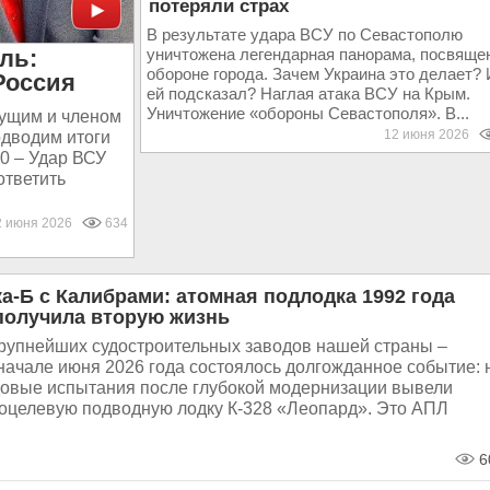
потеряли страх
В результате удара ВСУ по Севастополю
ль:
уничтожена легендарная панорама, посвяще
обороне города. Зачем Украина это делает? 
Россия
ей подсказал? Наглая атака ВСУ на Крым.
Уничтожение «обороны Севастополя». В...
дущим и членом
12 июня 2026
дводим итоги
40 – Удар ВСУ
ответить
2 июня 2026
634
а-Б с Калибрами: атомная подлодка 1992 года
получила вторую жизнь
крупнейших судостроительных заводов нашей страны –
начале июня 2026 года состоялось долгожданное событие: 
довые испытания после глубокой модернизации вывели
оцелевую подводную лодку К-328 «Леопард». Это АПЛ
6