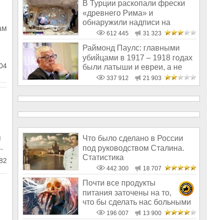
В Турции раскопали фрески
«древнего Рима» и
обнаружили надписи на
ам
Русском!
612 445
31 323
Раймонд Паулс: главными
убийцами в 1917 – 1918 годах
04
были латыши и евреи, а не
русс
337 912
21 903
я
Что было сделано в России
.
под руководством Сталина.
Статистика
82
442 300
18 707
Почти все продукты
питания заточены на то,
что бы сделать нас больными
и бесплодным
196 007
13 900