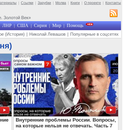
материалы
|
Ссылки
|
Зарубки
|
Молва
|
Книги
|
О проекте
|
Контакты
. Золотой Век»
ЛНР
США
Сирия
Мир
Помощь
|
|
|
|
е (История)
|
Николай Левашов
|
Популярные в соцсетях
ня)
ение
Внутренние проблемы России. Вопросы,
на которые нельзя не отвечать. Часть 7