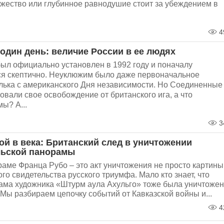
жество или глубинное равнодушие стоит за убеждением в
4
 один день: величие России в ее людях
был официально установлен в 1992 году и поначалу
я скептично. Неуклюжим было даже первоначальное
алька с американского Дня независимости. Но Соединенные
вали свое освобождение от британского ига, а что
ы? А...
3
ой в века: Британский след в уничтожении
льской панорамы
аме Франца Рубо – это акт уничтожения не просто картины
го свидетельства русского триумфа. Мало кто знает, что
ама художника «Штурм аула Ахульго» тоже была уничтожен
ы разбираем цепочку событий от Кавказской войны и...
4