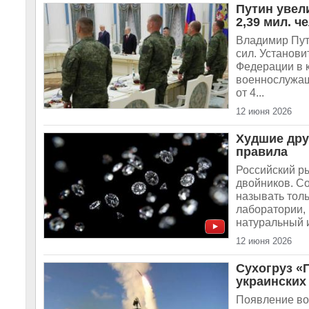
Путин увел
2,39 мил. ч
Владимир Пут
сил. Установ
Федерации в к
военнослужащи
от 4...
12 июня 2026
Худшие дру
правила
Российский р
двойников. Со
называть толь
лаборатории, 
натуральный и
12 июня 2026
Сухогруз «
украинских
Появление во