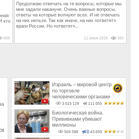
Продолжаю отвечать на те вопросы, которые мы
мне задали накануне. Очень важные вопросы,
ответы на которые волнуют всех. И не отвечать
нная
на них нельзя. Так как иначе, на них «ответят»
И кто
враги России. Но «ответят»...
406
12 июня 2026
360
Израиль – мировой центр
по торговле
человеческими органами
на
3 015 129
111 055
Биологическая война.
Прививками убивают
миллионы
08
504 598
43 650