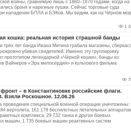
ской войны, сравнимую лишь с 1860–1870 годами, когда на
вились броня и нарезные пушки. Сейчас торговые суда
ри нападении БПЛА и БЭКов. Мы видим, как на Чёрном мо
1 1
ая кошка: реальная история страшной банды
и трёх лет банда Ивана Митина грабила магазины, сберкас
днокровно убивая свидетелей. Именно эту группировку
ют прототипом легендарной «Чёрной кошки», банды из
ев Вайнеров «Эра милосердия» и культового фильма
7
 фронт – в Константиновке российские флаги.
. Взяли Роскошное. 12.06.26
ла проведения специальной военной операции уничтожены:
284 вертолета, 161 178 беспилотных летательных аппаратов
ракетных комплекса, 29 732 танка и других боевых
х машин, 1 735 боевых машин реактивных систем