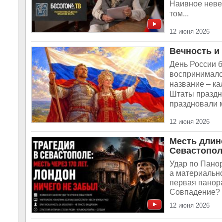
Наивное неве
том...
12 июня 2026
Вечность и
День России 
воспринималс
название – к
Штаты праздно
праздновали м
12 июня 2026
Месть длин
Севастопо
Удар по Панор
а материально
первая панор
Совпадение? М
12 июня 2026