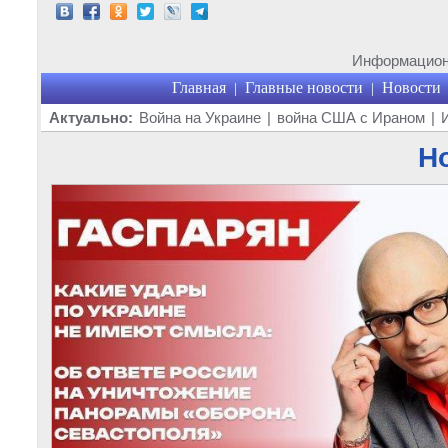
Информационн
Главная
Главные новости
Новости
|
|
Актуально:
Война на Украине
|
война США с Ираном
|
Но