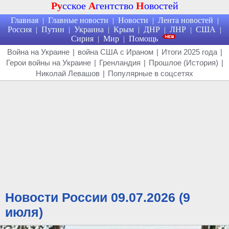
Ру
сское
А
гентство
Н
овостей
Главная
Главные новости
Новости
Лента новостей
|
|
|
|
Россия
Путин
Украина
Крым
ДНР
ЛНР
США
|
|
|
|
|
|
|
Сирия
Мир
Помощь
|
|
Война на Украине
|
война США с Ираном
|
Итоги 2025 года
|
Герои войны на Украине
|
Гренландия
|
Прошлое (История)
|
Николай Левашов
|
Популярные в соцсетях
Новости России 09.07.2026 (9
июля)