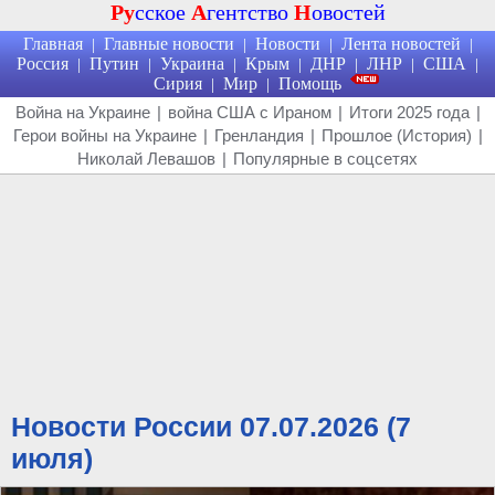
Ру
сское
А
гентство
Н
овостей
Главная
Главные новости
Новости
Лента новостей
|
|
|
|
Россия
Путин
Украина
Крым
ДНР
ЛНР
США
|
|
|
|
|
|
|
Сирия
Мир
Помощь
|
|
Война на Украине
|
война США с Ираном
|
Итоги 2025 года
|
Герои войны на Украине
|
Гренландия
|
Прошлое (История)
|
Николай Левашов
|
Популярные в соцсетях
Новости России 07.07.2026 (7
июля)