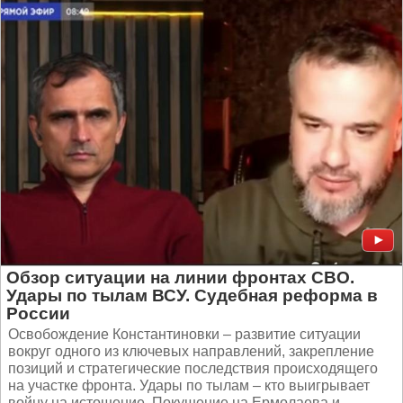
Обзор ситуации на линии фронтах СВО.
Удары по тылам ВСУ. Судебная реформа в
России
Освобождение Константиновки – развитие ситуации
вокруг одного из ключевых направлений, закрепление
позиций и стратегические последствия происходящего
на участке фронта. Удары по тылам – кто выигрывает
войну на истощение. Покушение на Ермолаева и