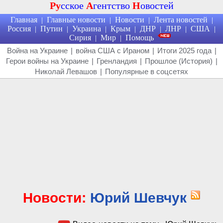
Ру
сское
А
гентство
Н
овостей
Главная
Главные новости
Новости
Лента новостей
|
|
|
|
Россия
Путин
Украина
Крым
ДНР
ЛНР
США
|
|
|
|
|
|
|
Сирия
Мир
Помощь
|
|
Война на Украине
|
война США с Ираном
|
Итоги 2025 года
|
Герои войны на Украине
|
Гренландия
|
Прошлое (История)
|
Николай Левашов
|
Популярные в соцсетях
Новости:
Юрий Шевчук