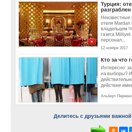
Турция: от
разграблен
Неизвестные 
отеля Mardan 
владельцем Ч
газета Milliy
персонал...
12 ноября 2017
Кто за что 
Интересно: з
на выборы? И
действительно
действие имее
Альберт Пирмано
Делитесь с друзьями важной