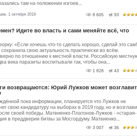
азались там на положении изгоев...
в, 1 октября 2019
8 605
93
мен? Идите во власть и сами меняйте всё, что
орку: «Если хочешь что-то сделать хорошо, сделай это сам
 сохранила свою актуальность практически во всём.
 верно по отношению к местной власти. Российскую местну
два века паразиты воспитывали так, чтобы она...
1 828
43
ги возвращаются: Юрий Лужков может возглави
у
ждённой пока информации, планируется что Лужков не
ет свою кандидатуру на выборах в 2019 году, но и возглави
осле своей победы. Матвиенко-Платонов-Лужков - «старая-
ия в преддверии битвы за Мосгордуму. Матвиенко...
3 007
36