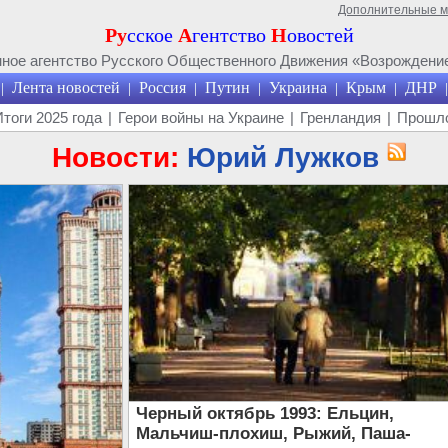
Дополнительные 
Ру
сское
А
гентство
Н
овостей
ое агентство Русского Общественного Движения «Возрождение
Лента новостей
Россия
Путин
Украина
Крым
ДНР
|
|
|
|
|
|
|
Итоги 2025 года
|
Герои войны на Украине
|
Гренландия
|
Прошло
Новости:
Юрий Лужков
Черный октябрь 1993: Ельцин,
Мальчиш-плохиш, Рыжий, Паша-