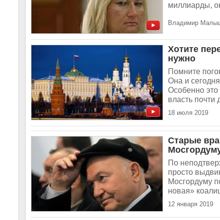
миллиарды, ок
Владимир Малыше
Хотите пере
нужно
Помните погов
Она и сегодня
Особенно это
власть почти 
18 июля 2019
Старые вра
Мосгордум
По неподтвер
просто выдвин
Мосгордуму п
новая» коалиц
12 января 2019