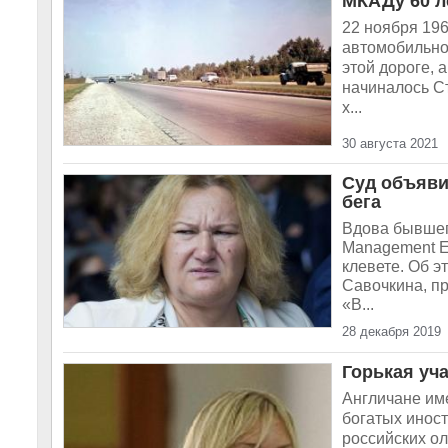
МКАДу 60 л
22 ноября 19
автомобильно
этой дороге, 
начиналось Ст
х...
30 августа 2021
Суд объяви
бега
Вдова бывшег
Management Е
клевете. Об э
Савочкина, пр
«В...
28 декабря 2019
Горькая уч
Англичане име
богатых иност
российских ол