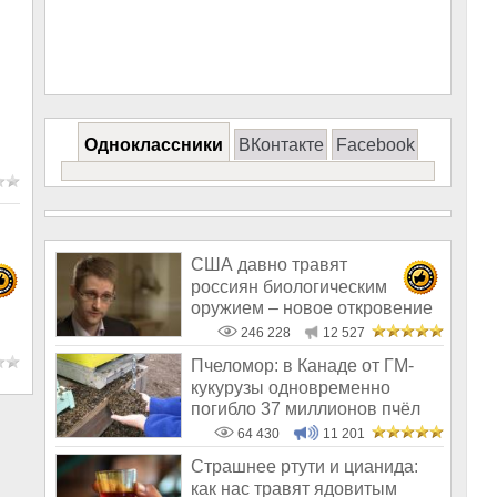
Одноклассники
ВКонтакте
Facebook
США давно травят
россиян биологическим
оружием – новое откровение
Эдварда Сноудена
246 228
12 527
Пчеломор: в Канаде от ГМ-
кукурузы одновременно
погибло 37 миллионов пчёл
64 430
11 201
Страшнее ртути и цианида:
как нас травят ядовитым