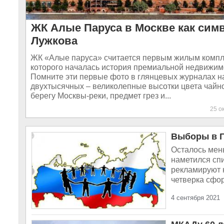
ЖК Алые Паруса в Москве как сим
Лужкова
ЖК «Алые паруса» считается первым жилым компл
которого началась история премиальной недвижим
Помните эти первые фото в глянцевых журналах н
двухтысячных – великолепные высотки цвета чайн
берегу Москвы-реки, предмет грез и...
25 о
Выборы в Г
Осталось мен
наметился спи
рекламируют н
четверка сфор
4 сентября 2021