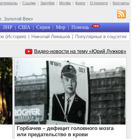
материалы
|
Ссылки
|
Зарубки
|
Молва
|
Книги
|
О проекте
|
Контакты
. Золотой Век»
ЛНР
США
Сирия
Мир
Помощь
|
|
|
|
е (История)
|
Николай Левашов
|
Популярные в соцсетях
Видео-новости на тему «Юрий Лужков»
Горбачев – дефицит головного мозга
или предательство в крови