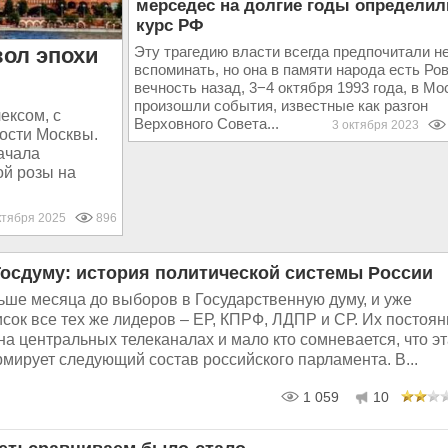
мерседес на долгие годы определил
курс РФ
вол эпохи
Эту трагедию власти всегда предпочитали н
вспоминать, но она в памяти народа есть Ро
вечность назад, 3−4 октября 1993 года, в Мо
произошли события, известные как разгон
ексом, с
Верховного Совета...
3 октября 2023
ости Москвы.
ачала
ой розы на
ктября 2025
896
осдуму: история политической системы России
ьше месяца до выборов в Государственную думу, и уже
сок все тех же лидеров – ЕР, КПРФ, ЛДПР и СР. Их постоян
а центральных телеканалах и мало кто сомневается, что эт
мирует следующий состав российского парламента. В...
1 059
10