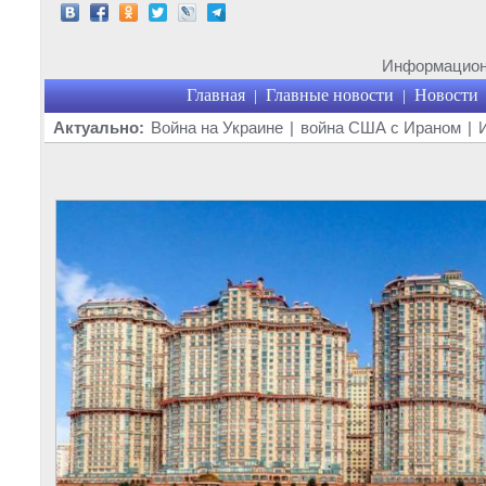
Информационн
Главная
Главные новости
Новости
|
|
Актуально:
Война на Украине
|
война США с Ираном
|