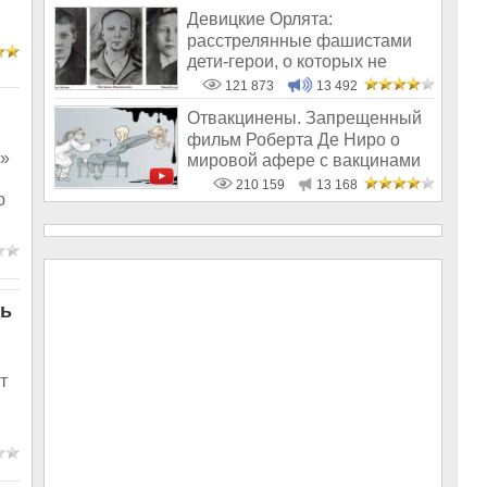
Девицкие Орлята:
расстрелянные фашистами
дети-герои, о которых не
рассказывают в шк
121 873
13 492
Отвакцинены. Запрещенный
фильм Роберта Де Ниро о
!»
мировой афере с вакцинами
210 159
13 168
ю
ть
т