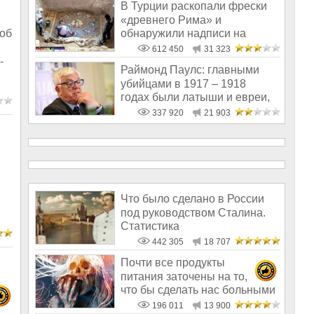
В Турции раскопали фрески
«древнего Рима» и
обнаружили надписи на
об
Русском!
612 450
31 323
-
Раймонд Паулс: главными
убийцами в 1917 – 1918
годах были латыши и евреи,
а не русс
337 920
21 903
Что было сделано в России
под руководством Сталина.
Статистика
442 305
18 707
Почти все продукты
питания заточены на то,
что бы сделать нас больными
и бесплодным
196 011
13 900