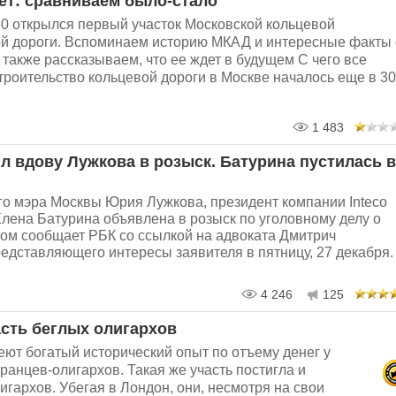
ет: сравниваем было-стало
60 открылся первый участок Московской кольцевой
й дороги. Вспоминаем историю МКАД и интересные факты 
а также рассказываем, что ее ждет в будущем С чего все
роительство кольцевой дороги в Москве началось еще в 30
1 483
л вдову Лужкова в розыск. Батурина пустилась в
о мэра Москвы Юрия Лужкова, президент компании Inteco
лена Батурина объявлена в розыск по уголовному делу о
том сообщает РБК со ссылкой на адвоката Дмитрич
едставляющего интересы заявителя в пятницу, 27 декабря.
4 246
125
асть беглых олигархов
ют богатый исторический опыт по отъему денег у
ранцев-олигархов. Такая же участь постигла и
игархов. Убегая в Лондон, они, несмотря на свои