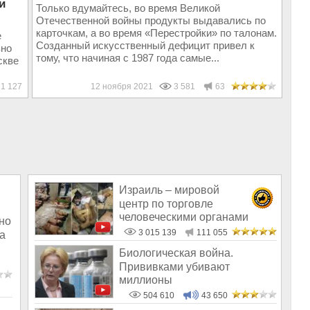
и
Только вдумайтесь, во время Великой
Отечественной войны продукты выдавались по
карточкам, а во время «Перестройки» по талонам.
е
Созданный искусственный дефицит привел к
вно
тому, что начиная с 1987 года самые...
скве
1 127
12 ноября 2021
3 581
63
Израиль – мировой
центр по торговле
человеческими органами
но
3 015 139
111 055
а
Биологическая война.
Прививками убивают
миллионы
504 610
43 650