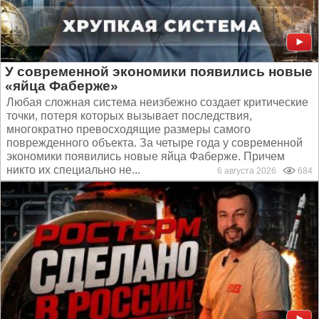
У современной экономики появились новые
«яйца Фаберже»
Любая сложная система неизбежно создает критические
точки, потеря которых вызывает последствия,
многократно превосходящие размеры самого
поврежденного объекта. За четыре года у современной
экономики появились новые яйца Фаберже. Причем
никто их специально не...
6 августа 2026
684