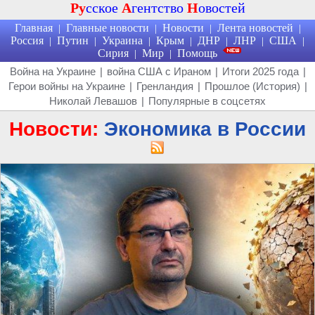
Ру
сское
А
гентство
Н
овостей
Главная
Главные новости
Новости
Лента новостей
|
|
|
|
Россия
Путин
Украина
Крым
ДНР
ЛНР
США
|
|
|
|
|
|
|
Сирия
Мир
Помощь
|
|
Война на Украине
|
война США с Ираном
|
Итоги 2025 года
|
Герои войны на Украине
|
Гренландия
|
Прошлое (История)
|
Николай Левашов
|
Популярные в соцсетях
Новости:
Экономика в России