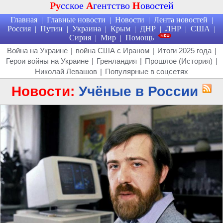
Ру
сское
А
гентство
Н
овостей
Главная
Главные новости
Новости
Лента новостей
|
|
|
|
Россия
Путин
Украина
Крым
ДНР
ЛНР
США
|
|
|
|
|
|
|
Сирия
Мир
Помощь
|
|
Война на Украине
|
война США с Ираном
|
Итоги 2025 года
|
Герои войны на Украине
|
Гренландия
|
Прошлое (История)
|
Николай Левашов
|
Популярные в соцсетях
Новости:
Учёные в России