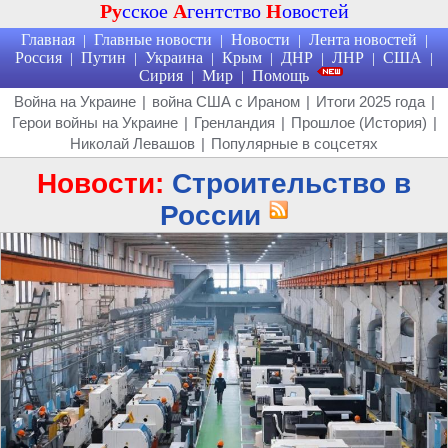
Ру
сское
А
гентство
Н
овостей
Главная
Главные новости
Новости
Лента новостей
|
|
|
|
Россия
Путин
Украина
Крым
ДНР
ЛНР
США
|
|
|
|
|
|
|
Сирия
Мир
Помощь
|
|
Война на Украине
|
война США с Ираном
|
Итоги 2025 года
|
Герои войны на Украине
|
Гренландия
|
Прошлое (История)
|
Николай Левашов
|
Популярные в соцсетях
Новости:
Строительство в
России