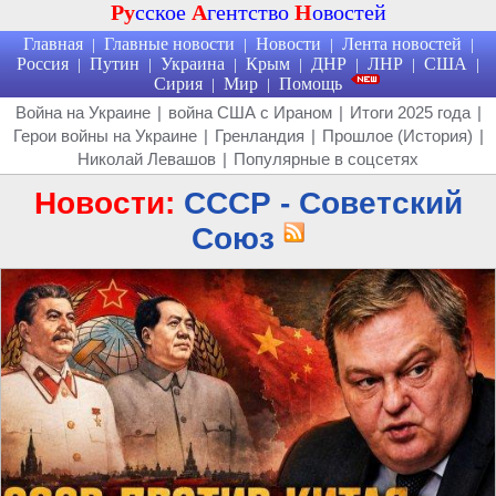
Ру
сское
А
гентство
Н
овостей
Главная
Главные новости
Новости
Лента новостей
|
|
|
|
Россия
Путин
Украина
Крым
ДНР
ЛНР
США
|
|
|
|
|
|
|
Сирия
Мир
Помощь
|
|
Война на Украине
|
война США с Ираном
|
Итоги 2025 года
|
Герои войны на Украине
|
Гренландия
|
Прошлое (История)
|
Николай Левашов
|
Популярные в соцсетях
Новости:
СССР - Советский
Союз