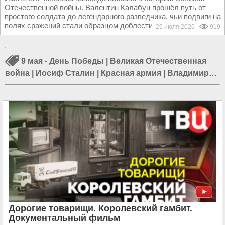
Отечественной войны. Валентин Калабун прошёл путь от
простого солдата до легендарного разведчика, чьи подвиги на
полях сражений стали образцом доблести...
26 июля 2026
919
9 мая - День Победы
|
Великая Отечественная
война
|
Иосиф Сталин
|
Красная армия
|
Владимир
Ленин
|
КГБ
|
НКВД
|
КПСС
|
ЦК КПСС
|
Вооружённые
силы СССР
|
Распад СССР
|
Холодная война
Дорогие товарищи. Королевский гамбит.
Документальный фильм