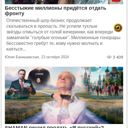
Бесстыжие миллионы придётся отдать
фронту
Отечественный шоу-бизнес продолжает
скатываться в пропасть. Не успели тухлые
звёзды отмыться от голой вечеринки, как впереди
замаячили "голубые огоньки". Миллионные гонорары
бессовестно гребут те, кому нужно молчать и
каяться...
Юлия Банишевская, 23 октября 2024
3 409
SHAMAN решил продать «Я русский»?