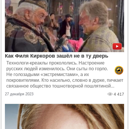
Как Филя Киркоров зашёл не в ту дверь
Технологи-креаклы прокололись. Настроение
русских людей изменилось. Они сыты по горло.
Не голозадыми «экстремистами», а их
покровителями. Кто насильно, словно в дурке, пичкает
связанное общество тошнотворной пошлятиной...
27 декабря 2023
4 417