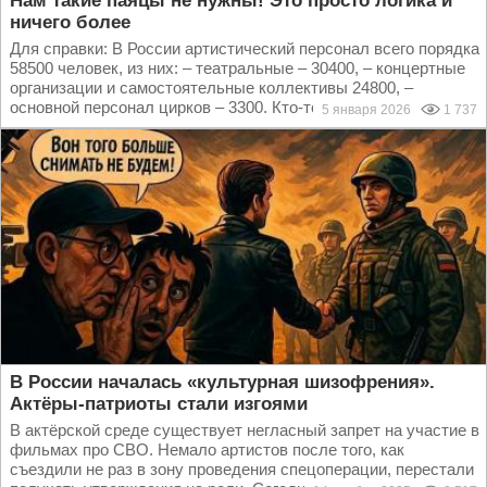
Нам такие паяцы не нужны! Это просто логика и
ничего более
Для справки: В России артистический персонал всего порядка
58500 человек, из них: – театральные – 30400, – концертные
организации и самостоятельные коллективы 24800, –
основной персонал цирков – 3300. Кто-то...
5 января 2026
1 737
В России началась «культурная шизофрения».
Актёры-патриоты стали изгоями
В актёрской среде существует негласный запрет на участие в
фильмах про СВО. Немало артистов после того, как
съездили не раз в зону проведения спецоперации, перестали