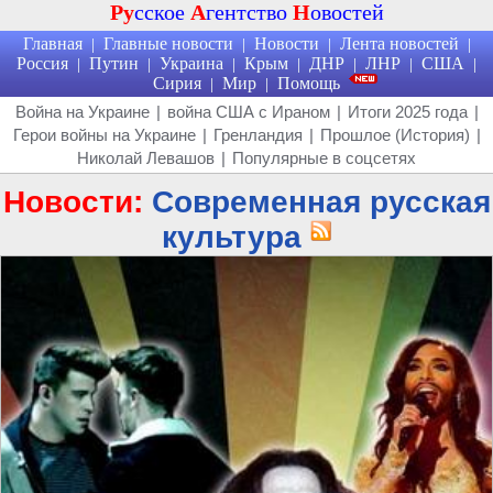
Ру
сское
А
гентство
Н
овостей
Главная
Главные новости
Новости
Лента новостей
|
|
|
|
Россия
Путин
Украина
Крым
ДНР
ЛНР
США
|
|
|
|
|
|
|
Сирия
Мир
Помощь
|
|
Война на Украине
|
война США с Ираном
|
Итоги 2025 года
|
Герои войны на Украине
|
Гренландия
|
Прошлое (История)
|
Николай Левашов
|
Популярные в соцсетях
Новости:
Современная русская
культура