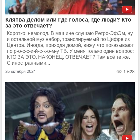
Клятва Делом или Где голоса, где люди? Кто
за это отвечает?
Коротко: немолод. В машине слушаю Ретро-ЭфЭм, ну
и остальной муз.набор, транслируемый по Цифре из
Центра. Иногда, приходя домой, вижу, что показывают
по р-о-с-с-и-й-с-к-о-м-у ТВ. У меня только один вопрос:
КТО ЗА ЭТО, НАКОНЕЦ, ОТВЕЧАЕТ? Там всё те же.
С иностранными...
26 октября 2024
1 628