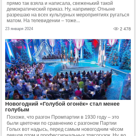
прямо так взяла и написала, свеженький такой
демократический приказ. Ну, например: Отныне
разрешаю на всех культурных мероприятиях ругаться
матом. На телевидении – тоже...
23 января 2024
2 478
Новогодний «Голубой огонёк» стал менее
голубым
Похоже, что разгон Промпартии в 1930 году – это
были цветочки по сравнению с разгоном Партии
Голых вот надысь, перед самым новогодним чёсом
певцов ртом и профессиональных трясогузок. Ну, во