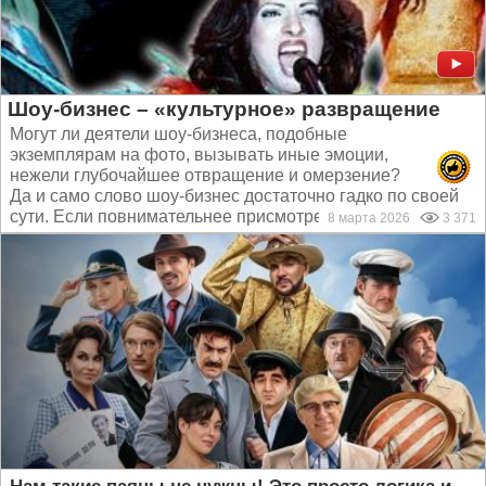
Шоу-бизнес – «культурное» развращение
Могут ли деятели шоу-бизнеса, подобные
экземплярам на фото, вызывать иные эмоции,
нежели глубочайшее отвращение и омерзение?
Да и само слово шоу-бизнес достаточно гадко по своей
сути. Если повнимательнее присмотреться к нему...
8 марта 2026
3 371