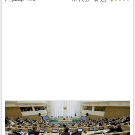
7 059
312