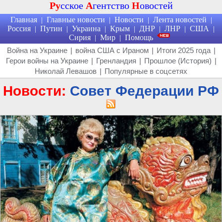
Ру
сское
А
гентство
Н
овостей
Главная
Главные новости
Новости
Лента новостей
|
|
|
|
Россия
Путин
Украина
Крым
ДНР
ЛНР
США
|
|
|
|
|
|
|
Сирия
Мир
Помощь
|
|
Война на Украине
|
война США с Ираном
|
Итоги 2025 года
|
Герои войны на Украине
|
Гренландия
|
Прошлое (История)
|
Николай Левашов
|
Популярные в соцсетях
Новости:
Совет Федерации РФ