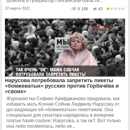
Шпигель и губернатор Пензенской области...
22 марта 2021
5 186
42
Нарусова потребовала запретить пикеты
«бомжеватых» русских против Горбачёва и
«своих»
Журналистка Софико Арифджанова придумала, как
избавить мать Ксении Собчак Людмилу Нарусову от
досаждающих ей «бомжеватых» пикетчиков. Она
специально для сенатора нарядилась в вечернее
платье haute couture: Нарусова, а так ок?. Вот только
она либо посмеялась, либо не...