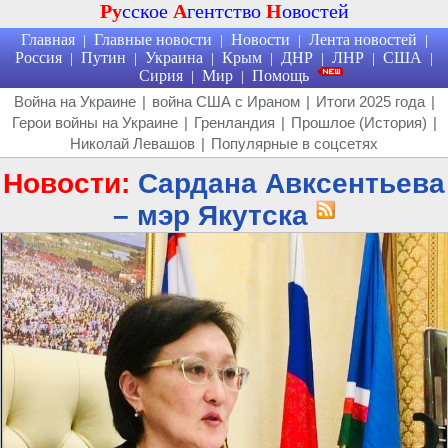
Ру
сское
А
гентство
Н
овостей
Главная
Главные новости
Новости
Лента новостей
|
|
|
|
Россия
Путин
Украина
Крым
ДНР
ЛНР
США
|
|
|
|
|
|
|
Сирия
Мир
Помощь
|
|
Война на Украине
|
война США с Ираном
|
Итоги 2025 года
|
Герои войны на Украине
|
Гренландия
|
Прошлое (История)
|
Николай Левашов
|
Популярные в соцсетях
Новости:
Сардана Авксентьева
– мэр Якутска