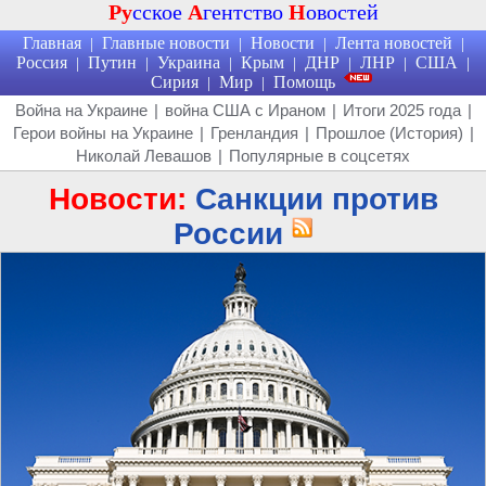
Ру
сское
А
гентство
Н
овостей
Главная
Главные новости
Новости
Лента новостей
|
|
|
|
Россия
Путин
Украина
Крым
ДНР
ЛНР
США
|
|
|
|
|
|
|
Сирия
Мир
Помощь
|
|
Война на Украине
|
война США с Ираном
|
Итоги 2025 года
|
Герои войны на Украине
|
Гренландия
|
Прошлое (История)
|
Николай Левашов
|
Популярные в соцсетях
Новости:
Санкции против
России