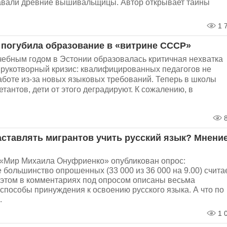
авали древние вышивальщицы. Автор открывает тайны
1 
погубила образование в «витрине СССР»
ебным годом в Эстонии образовалась критичная нехватка
о рукотворный кризис: квалифицированных педагогов не
аботе из-за новых языковых требований. Теперь в школы
тантов, дети от этого деградируют. К сожалению, в
8
аставлять мигрантов учить русский язык? Мнени
 «Мир Михаила Онуфриенко» опубликован опрос:
ольшинство опрошенных (33 000 из 36 000 на 9.00) считае
и этом в комментариях под опросом описаны весьма
способы принуждения к освоению русского языка. А что по
.
1 