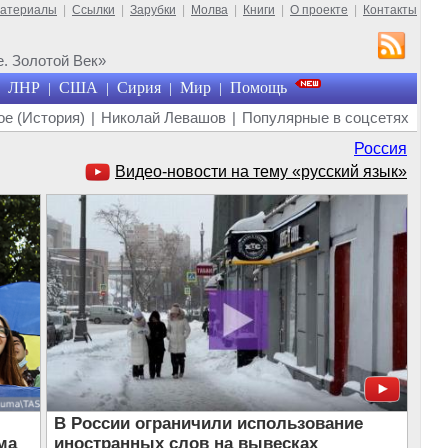
материалы
|
Ссылки
|
Зарубки
|
Молва
|
Книги
|
О проекте
|
Контакты
. Золотой Век»
ЛНР
США
Сирия
Мир
Помощь
|
|
|
|
е (История)
|
Николай Левашов
|
Популярные в соцсетях
Россия
Видео-новости на тему «русский язык»
В России ограничили использование
ма
иностранных слов на вывесках