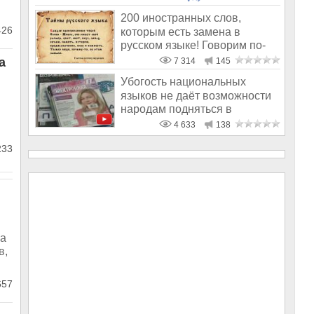
200 иностранных слов,
426
которым есть замена в
русском языке! Говорим по-
русски?
а
7 314
145
Убогость национальных
языков не даёт возможности
народам подняться в
.
культурном отн
4 633
138
233
На
в,
657