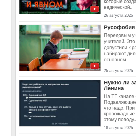
которые созд
ведической...
26 августа 2025
Русофобия 
Передовым уч
учителей. Эт
допустили к р
набирают диле
основном...
25 августа 2025
Нужно ли з
Ленина
На ТГ канале
Подавляющее б
что надо. Пр
кровожадные 
этому поводу..
18 августа 2025