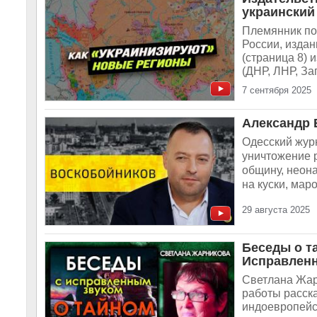
украинский
Племянник пош
России, издан
(страница 8)
(ДНР, ЛНР, За
7 сентября 2025
Александр 
Одесский жур
уничтожение р
общину, неона
на куски, мар
29 августа 2025
Беседы о т
Исправленн
Светлана Жар
работы расска
индоевропейс