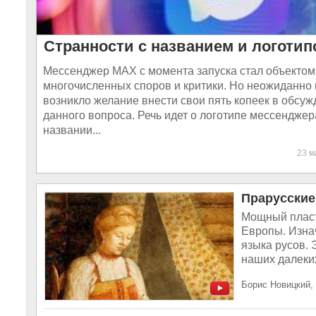
Странности с названием и логоти
Мессенджер MAX с момента запуска стал объектом
многочисленных споров и критики. Но неожиданно 
возникло желание внести свои пять копеек в обсу
данного вопроса. Речь идет о логотипе мессенджера
названии...
23 
Прарусские
Мощный пласт
Европы. Изнач
языка русов.
наших далеких
Борис Новицкий,