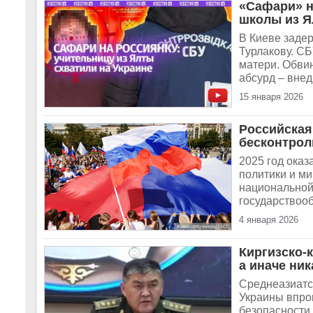
«Сафари» н
школы из Я
В Киеве заде
Турлакову. СБ
матери. Обвин
абсурд – внед
15 января 2026
Российская
бесконтрол
2025 год ока
политики и ми
национальной
государствооб
4 января 2026
Киргизско-
а иначе ник
Среднеазиатск
Украины впрок
безопасности