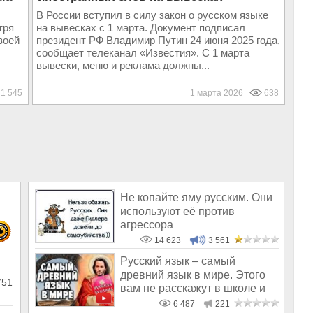
В России вступил в силу закон о русском языке
тря
на вывесках с 1 марта. Документ подписал
воей
президент РФ Владимир Путин 24 июня 2025 года,
сообщает телеканал «Известия». С 1 марта
вывески, меню и реклама должны...
1 545
1 марта 2026
638
Не копайте яму русским. Они
используют её против
агрессора
14 623
3 561
Русский язык – самый
древний язык в мире. Этого
751
вам не расскажут в школе и
СМИ
6 487
221