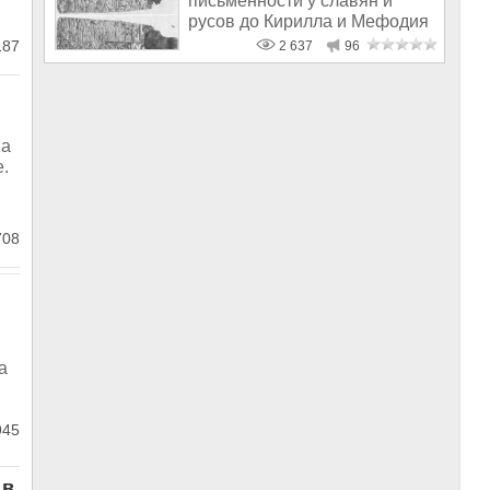
письменности у славян и
русов до Кирилла и Мефодия
187
2 637
96
 а
е.
708
а
45
 в