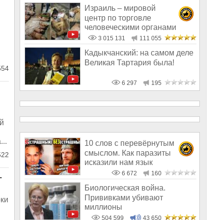
Израиль – мировой
центр по торговле
человеческими органами
3 015 131
111 055
Кадыкчанский: на самом деле
Великая Тартария была!
54
6 297
195
й
..
10 слов с перевёрнутым
смыслом. Как паразиты
522
исказили нам язык
6 672
160
–
Биологическая война.
Прививками убивают
оки
миллионы
504 599
43 650