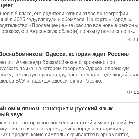
 цвет
ёл в 9 класс, его родители купили атлас по географии
ный в 2025 году, глянули и обомлели. На карте «Народы»
 издательство «Просвещение» закрасило все новые регионы
порожскую и Херсонскую области) по языку почти сплошь...
1 
Воскобойников: Одесса, которая ждет Россию
налист Александр Воскобойников откровенно про
усского языка, на котором говорила Одесса, еврейскую
цизм, школьную пропаганду, плен, подвалы, где людей рва
одёров ВСУ и надежду одесситов на Россию.
1 
айном и явном. Санскрит и русский язык.
ый звук
никова – автор многочисленных статей и монографий. Ее
жут читателям, как зарождались обряды и традиции у
ких народов, какие символы скрываются в орнаментах,