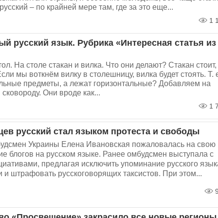
русский – по крайней мере там, где за это еще...
1 
ый русский язык. Рубрика «Интересная статья из
ол. На столе стакан и вилка. Что они делают? Стакан стоит,
Если мы воткнём вилку в столешницу, вилка будет стоять. Т. 
альные предметы, а лежат горизонтальные? Добавляем на
 сковороду. Они вроде как...
1 
цев русский стал языком протеста и свободы
удсмен Украины Елена Ивановская пожаловалась на свою
ие блогов на русском языке. Ранее омбудсмен выступала с
циативами, предлагая исключить упоминание русского язык
и и штрафовать русскоговорящих таксистов. При этом...
9
во «Просвещение» закрасило все новые регионы