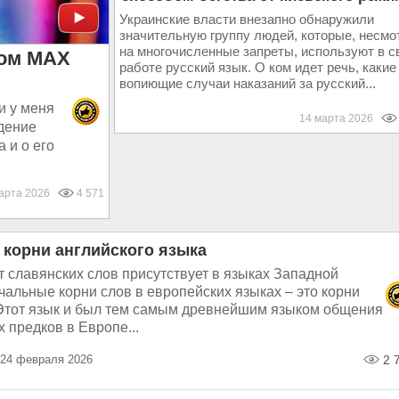
Украинские власти внезапно обнаружили
значительную группу людей, которые, несмо
на многочисленные запреты, используют в с
пом МАХ
работе русский язык. О ком идет речь, какие
вопиющие случаи наказаний за русский...
и у меня
14 марта 2026
ждение
 и о его
марта 2026
4 571
 корни английского языка
 славянских слов присутствует в языках Западной
альные корни слов в европейских языках – это корни
 Этот язык и был тем самым древнейшим языком общения
 предков в Европе...
 24 февраля 2026
2 