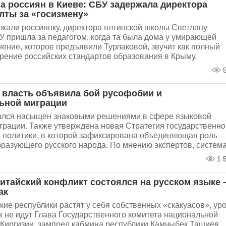
а россиян в Киеве: СБУ задержала директора
лты за «госизмену»
ржали россиянку, директора ялтинской школы Светлану
У пришла за педагогом, когда та была дома у умирающей
ение, которое предъявили Турлаковой, звучит как полный
рение российских стандартов образования в Крыму.
5
 власть объявила бой русофобии и
ьной миграции
зался насыщен знаковыми решениями в сфере языковой
грации. Также утверждена новая Стратегия государственно
 политики, в которой зафиксирована объединяющая роль
разующего русского народа. По мнению экспертов, система.
1 
китайский конфликт состоялся на русском языке 
ак
ие республики растят у себя собственных «скакуасов», ур
 не идут Глава Государственного комитета национальной
 Киргизии, зампред кабмина республики Камчыбек Ташиев