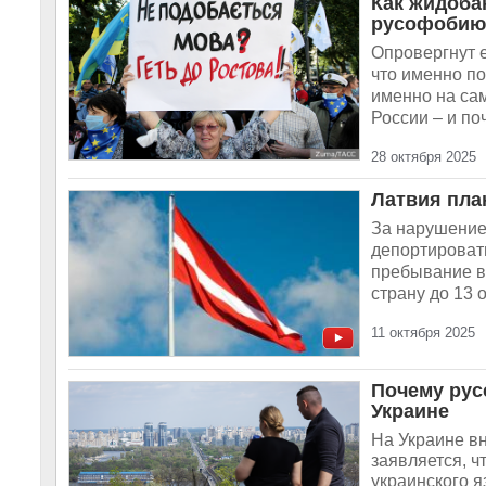
Как жидоба
русофобию
Опровергнут 
что именно п
именно на са
России – и по
28 октября 2025
Латвия пла
За нарушение
депортировать
пребывание в
страну до 13 
11 октября 2025
Почему рус
Украине
На Украине в
заявляется, ч
украинского я