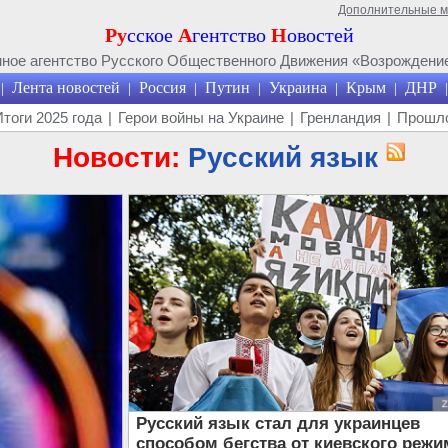
Дополнительные 
Ру
сское
А
гентство
Н
овостей
ое агентство Русского Общественного Движения «Возрождение
Лента новостей
Россия
Путин
Украина
Крым
ДНР
|
|
|
|
|
|
|
Итоги 2025 года
|
Герои войны на Украине
|
Гренландия
|
Прошло
Новости:
Русский язык
Русский язык стал для украинцев
способом бегства от киевского режи