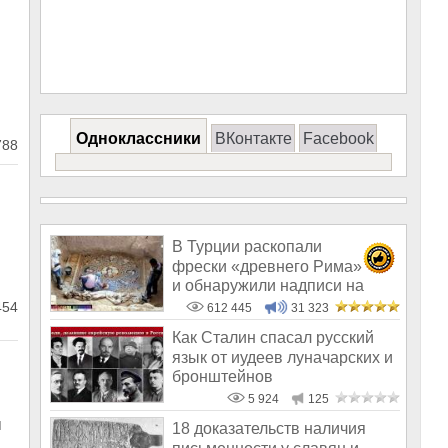
Одноклассники
ВКонтакте
Facebook
88
В Турции раскопали
фрески «древнего Рима»
и обнаружили надписи на
Русском!
54
612 445
31 323
Как Сталин спасал русский
язык от иудеев луначарских и
бронштейнов
5 924
125
:
я
18 доказательств наличия
и