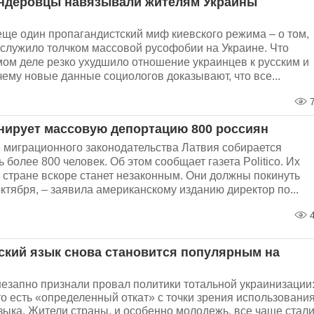
ндеровцы навязывали жителям Украины
еще один пропагандистский миф киевского режима – о том,
ослужило толчком массовой русофобии на Украине. Что
мом деле резко ухудшило отношение украинцев к русским и
чему новые данные социологов доказывают, что все...
7
нирует массовую депортацию 800 россиян
 миграционного законодательства Латвия собирается
 более 800 человек. Об этом сообщает газета Politico. Их
 стране вскоре станет незаконным. Они должны покинуть
октября, – заявила американскому изданию директор по...
4
ский язык снова становится популярным на
незапно признали провал политики тотальной украинизации
то есть «определенный откат» с точки зрения использовани
зыка. Жители страны, и особенно молодежь, все чаще стал