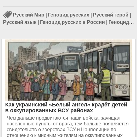
Русский Мир
|
Геноцид русских
|
Русский герой
|
Русский язык
|
Геноцид русских в России
|
Геноцид
русских в СССР
|
Евреи и русские
|
Санскрит
|
Русский офицер
|
Русские школы
|
Русские школы в
России
|
Русская весна
Как украинский «Белый ангел» крадёт детей
в оккупированных ВСУ районах
Чем дальше продвигаются наши войска, зачищая
населённые пункты от врага, тем больше появляется
свидетельств о зверствах ВСУ и Нацполиции по
отношению к мирным жителям на оккупированных