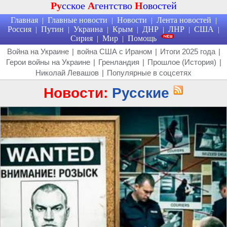
Ру
сское
А
гентство
Н
овостей
Главная
Главные новости
Новости
Лента новостей
|
|
|
|
Россия
Путин
Украина
Крым
ДНР
ЛНР
США
|
|
|
|
|
|
|
Сирия
Мир
Помощь
|
|
Война на Украине
|
война США с Ираном
|
Итоги 2025 года
|
Герои войны на Украине
|
Гренландия
|
Прошлое (История)
|
Николай Левашов
|
Популярные в соцсетях
Новости:
Русские