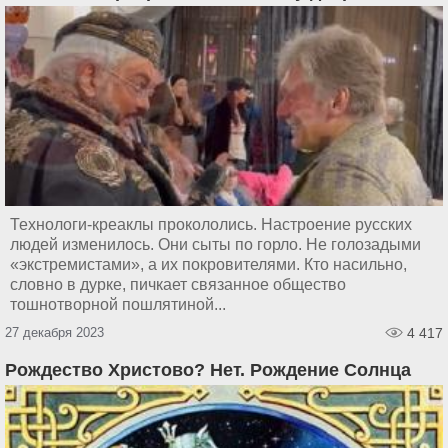
Технологи-креаклы прокололись. Настроение русских
людей изменилось. Они сыты по горло. Не голозадыми
«экстремистами», а их покровителями. Кто насильно,
словно в дурке, пичкает связанное общество
тошнотворной пошлятиной...
27 декабря 2023
4 417
Рождество Христово? Нет. Рождение Солнца