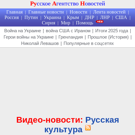
Ру
сское
А
гентство
Н
овостей
Главная
Главные новости
Новости
Лента новостей
|
|
|
|
Россия
Путин
Украина
Крым
ДНР
ЛНР
США
|
|
|
|
|
|
|
Сирия
Мир
Помощь
|
|
Война на Украине
|
война США с Ираном
|
Итоги 2025 года
|
Герои войны на Украине
|
Гренландия
|
Прошлое (История)
|
Николай Левашов
|
Популярные в соцсетях
Видео-новости:
Русская
культура