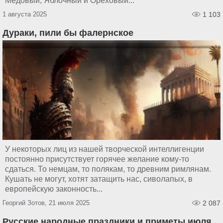
Медовый, Яблочный и Ореховый...
1 августа 2025
1 103
Дураки, пили бы фалернское
У некоторых лиц из нашей творческой интеллигенции
постоянно присутствует горячее желание кому-то
сдаться. То немцам, то полякам, то древним римлянам.
Кушать не могут, хотят затащить нас, сиволапых, в
европейскую законность...
Георгий Зотов, 21 июля 2025
2 087
Русские народные праздники и приметы июля