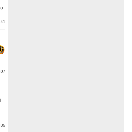
то
141
207
й
335