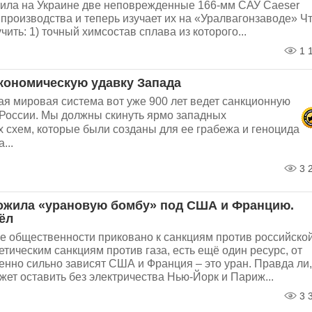
тила на Украине две неповрежденные 166-мм САУ Caeser
производства и теперь изучает их на «Уралвагонзаводе» Ч
чить: 1) точный химсостав сплава из которого...
1 
кономическую удавку Запада
ая мировая система вот уже 900 лет ведет санкционную
 России. Мы должны скинуть ярмо западных
 схем, которые были созданы для ее грабежа и геноцида
...
3 
ожила «урановую бомбу» под США и Францию.
ёл
е общественности приковано к санкциям против российско
етическим санкциям против газа, есть ещё один ресурс, от
енно сильно зависят США и Франция – это уран. Правда ли,
жет оставить без электричества Нью-Йорк и Париж...
3 