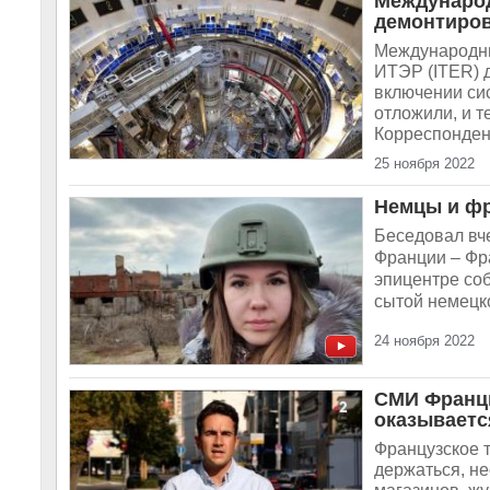
Международ
демонтиров
Международны
ИТЭР (ITER) 
включении сис
отложили, и т
Корреспондент
25 ноября 2022
Немцы и фр
Беседовал вче
Франции – Фр
эпицентре со
сытой немецко
24 ноября 2022
СМИ Франци
оказывается
Французское 
держаться, н