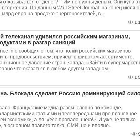
 отказываться от денег? – Им не нужны деньги. Они купаю
а вторжения. По данным Wall Street Journal, на конец июля 
 млрд.евро на продаже энергоносителей, в...
1 
й телеканал удивился российским магазинам,
одуктами в разгар санкций
nce Info сообщил о том, что полки российских магазинов
биты продовольствием, причем, в широком ассортименте,
анкционное давление стран Запада. «Зайти в супермаркет 
равно что оказаться в любом другом западном...
1 
на. Блокада сделает Россию доминирующей сил
ало. Французские медиа разом, словно по команде,
алармистскими статьями и телепередачами про плачевное
ей экономики, а-ля, «Усе пропало, шеф!». И уже не только
 в основном правого толка, СМИ, но и вполне...
9