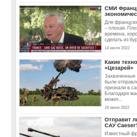
СМИ Франци
экономичес
Для французов
– плохая. Пл
времена, хор
сделать из бу
14 июля 2022
Какие техн
«Цезарей»
Захваченные 
были отправл
признали в с
Благодаря ма
может...
24 июня 2022
Отправит л
САУ Caeser
Известный фра