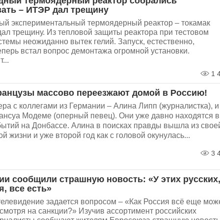
ный термоядерный реактор собрались
ать – ИТЭР дал трещину
й экспериментальный термоядерный реактор – токамак
дал трещину. Из тепловой защиты реактора при тестовом
темы неожиданно вытек гелий. Запуск, естественно,
еперь встал вопрос демонтажа огромной установки.
...
1 
анцузы массово переезжают домой в Россию!
ра с коллегами из Германии – Алина Липп (журналистка), и
ансуа Модеме (оперный певец). Они уже давно находятся в
бытий на Донбассе. Алина в поисках правды вышла из свое
й жизни и уже второй год как с головой окунулась...
3 
и сообщили страшную новость: «У этих русских
, все есть»
телевидение задается вопросом – «Как Россия всё еще мож
есмотря на санкции?» Изучив ассортимент российских