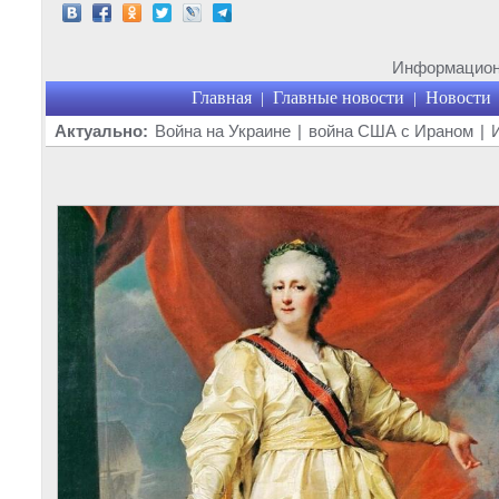
Информационн
Главная
Главные новости
Новости
|
|
Актуально:
Война на Украине
|
война США с Ираном
|