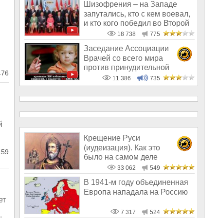
Шизофрения – на Западе
запутались, кто с кем воевал,
и кто кого победил во Второй
м
18 738
775
Заседание Ассоциации
Врачей со всего мира
против принудительной
476
вакцинации
11 386
735
й
Крещение Руси
(иудеизация). Как это
459
было на самом деле
33 062
549
,
В 1941-м году объединенная
Европа нападала на Россию
ет
7 317
524