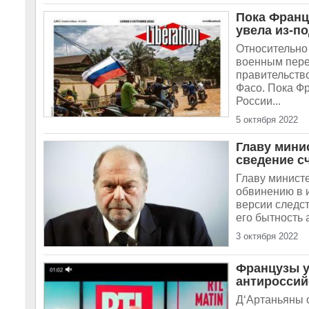
Пока Франц
увела из-п
Относительно 
военным пере
правительство
Фасо. Пока Ф
России...
5 октября 2022
Главу мини
сведение с
Главу минист
обвинению в 
версии следст
его бытность 
3 октября 2022
Французы у
антироссий
Д‘Артаньяны 