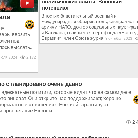
политические элиты. Военный
потенциал
ала
В гостях блистательный военный и
международный обозреватель, специалист п
армиям НАТО, доктор социальных наук Фра
ну
и Ватикана, главный эксперт фонда «Наслед
вары ввозить
Евразии», член Союза журналистов России –.
3 октября 2023
блей под
ось выслать...
июля 2024
2 172
ло спланировано очень давно
 адекватные политики, которые видят, что на самом деле
кто виноват. Они открыто нас поддерживают, хорошо
 нормальные отношения с Россией гарантируют
и процветание Европы...
2 