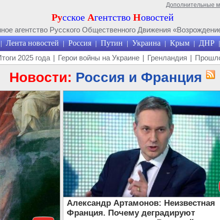
Дополнительные 
Ру
сское
А
гентство
Н
овостей
ое агентство Русского Общественного Движения «Возрождение
Лента новостей
Россия
Путин
Украина
Крым
ДНР
|
|
|
|
|
|
|
Итоги 2025 года
|
Герои войны на Украине
|
Гренландия
|
Прошло
Новости:
Россия и Франция
Александр Артамонов: Неизвестная
Франция. Почему деградируют