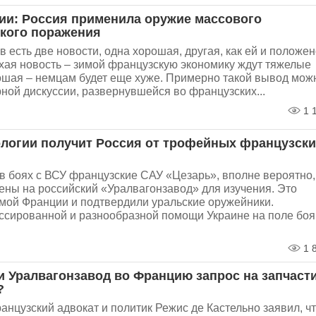
и: Россия применила оружие массового
кого поражения
 есть две новости, одна хорошая, другая, как ей и положен
охая новость – зимой французскую экономику ждут тяжелые
ошая – немцам будет еще хуже. Примерно такой вывод мож
рной дискуссии, развернувшейся во французских...
1 
ологии получит Россия от трофейных французски
в боях с ВСУ французские САУ «Цезарь», вполне вероятно,
ены на российский «Уралвагонзавод» для изучения. Это
амой Франции и подтвердили уральские оружейники.
ссированной и разнообразной помощи Украине на поле боя
1 
и Уралвагонзавод во Францию запрос на запчасти
?
нцузский адвокат и политик Режис де Кастельно заявил, ч