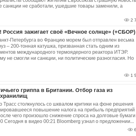
урналисты сообщают жителям Евросоюза страшную новость
е санкции не сработали, ушедшие товары заменили, а
2 
! Россия зажигает своё «Вечное солнце» (+СБОР)
анкт-Петербурга во Францию морем был отправлен весьма
уз – 200-тонная катушка, призванная стать одним из
ментов международного термоядерного реактора ИТЭР.
у не смогли ни санкции, ни политические разногласия. Но
1 
ичьего гриппа в Британии. Отбор газа из
 хранилищ
о Трасс столкнулось со шквалом критики на фоне решения
нировавшееся повышение налога на прибыль предприятий 
после чего произошло снижение спроса на долговые бумаги
0 Сегодня в видео 00:21 Bloomberg узнал о предложении...
6