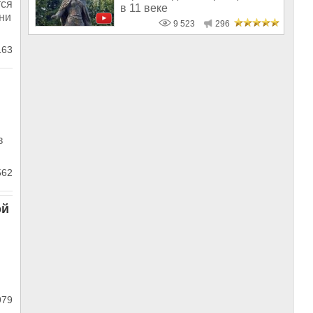
тся
в 11 веке
они
9 523
296
163
в
562
ой
79