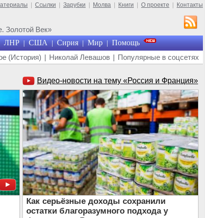
материалы
|
Ссылки
|
Зарубки
|
Молва
|
Книги
|
О проекте
|
Контакты
. Золотой Век»
ЛНР
США
Сирия
Мир
Помощь
|
|
|
|
е (История)
|
Николай Левашов
|
Популярные в соцсетях
Видео-новости на тему «Россия и Франция»
Как серьёзные доходы сохранили
остатки благоразумного подхода у