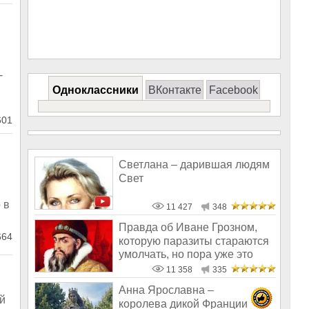
-
Одноклассники
ВКонтакте
Facebook
601
Светлана – дарившая людям
Свет
 в
11 427
348
Правда об Иване Грозном,
64
которую паразиты стараются
умолчать, но пора уже это
расск
11 358
335
Анна Ярославна –
й
королева дикой Франции