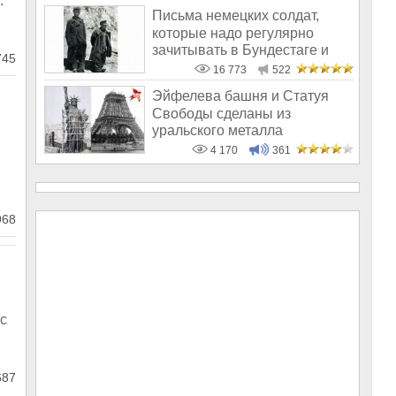
:
Письма немецких солдат,
которые надо регулярно
зачитывать в Бундестаге и
745
солдатам б
16 773
522
Эйфелева башня и Статуя
Свободы сделаны из
уральского металла
4 170
361
968
с
87