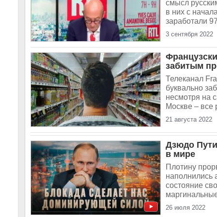
смысл русским
в них с начал
заработали 97
3 сентября 2022
Французски
забитым пр
Телеканал Fra
буквально за
несмотря на с
Москве – все 
21 августа 2022
Дзюдо Пути
в мире
Плотину прорв
наполнились 
состояние сво
маргинальные,
26 июля 2022