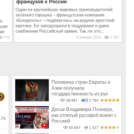
французов к России
Один из крупнейших мировых производителей
зеленого горошка – французская компания
«Бондюэль» – подверглась на родине яростной
о
критике. Ее заподозрили в поддержке и даже
нции
снабжении Российской армии. Так ли это...
ие
..
770
8 января 2023
1 367
Половина стран Европы и
Азии получила
государственность из рук
России!
38 997
2 793
Досье Владимира Познера,
как отпетый русофоб воюет с
473
Россией
65 647
1 427