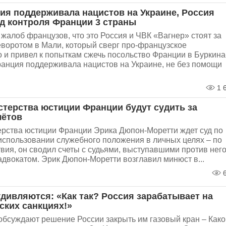
ия поддерживала нацистов на Украине, Россия
од контроля Франции 3 страны
жалоб французов, что это Россия и ЧВК «Вагнер» стоят за
воротом в Мали, который сверг про-французское
 и привел к попыткам сжечь посольство Франции в Буркина
ранция поддерживала нацистов на Украине, не без помощи
1 
стерства юстиции Франции будут судить за
чётов
ерства юстиции Франции Эрика Дюпон-Моретти ждет суд по
использовании служебного положения в личных целях – по
вия, он сводил счеты с судьями, выступавшими против него
адвокатом. Эрик Дюпон-Моретти возглавил минюст в...
6
дивляются: «Как так? Россия зарабатывает на
ских санкциях!»
обсуждают решение России закрыть им газовый кран – Како