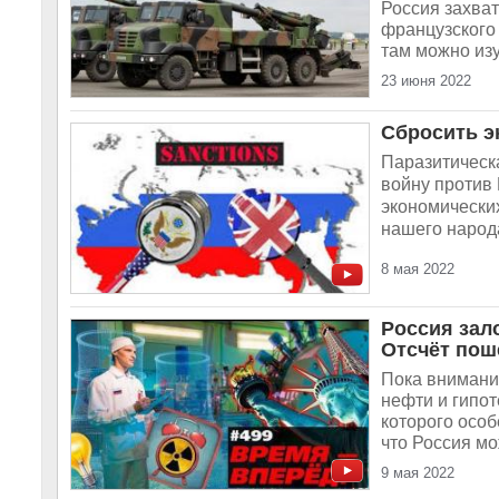
Россия захва
французского 
там можно изу
23 июня 2022
Сбросить э
Паразитическ
войну против
экономических
нашего народа
8 мая 2022
Россия зал
Отсчёт пош
Пока внимани
нефти и гипот
которого особ
что Россия мо
9 мая 2022