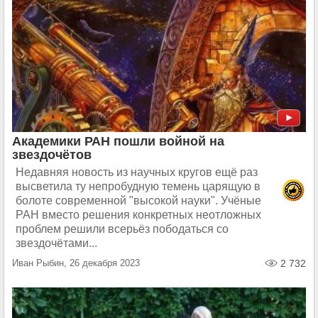
Академики РАН пошли войной на
звездочётов
Недавняя новость из научных кругов ещё раз
высветила ту непробудную темень царящую в
болоте современной "высокой науки". Учёные
РАН вместо решения конкретных неотложных
проблем решили всерьёз пободаться со
звездочётами...
Иван Рыбин, 26 декабря 2023
2 732