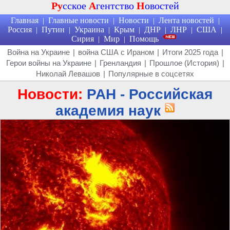
Ру
сское
А
гентство
Н
овостей
Главная
Главные новости
Новости
Лента новостей
|
|
|
|
Россия
Путин
Украина
Крым
ДНР
ЛНР
США
|
|
|
|
|
|
|
Сирия
Мир
Помощь
|
|
Война на Украине
|
война США с Ираном
|
Итоги 2025 года
|
Герои войны на Украине
|
Гренландия
|
Прошлое (История)
|
Николай Левашов
|
Популярные в соцсетях
Новости:
РАН - Российская
академия наук