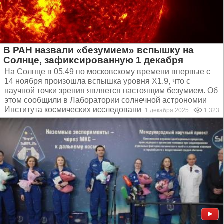
В РАН назвали «безумием» вспышку на
Солнце, зафиксированную 1 декабря
На Солнце в 05.49 по московскому времени впервые с
14 ноября произошла вспышка уровня X1.9, что с
научной точки зрения является настоящим безумием. Об
этом сообщили в Лаборатории солнечной астрономии
Института космических исследований и Института...
1 декабря 2025
1 323