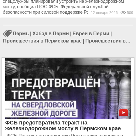
спецслужбы планировали устроить на железнодорожном
мосту, сообщил ЦОС ФСБ. Федеральной службой
безопасности при силовой поддержке Росгвардии...
12 января 2026
509
Пермь
|
Хабад в Перми
|
Евреи в Перми
|
Происшествия в Пермском крае
|
Происшествия в
Перми
|
ДТП в Пермском крае
|
ДТП в Перми
|
Дмитрий Самойлов
|
Образование в Перми
|
Нина
Павлова
|
Резня в Перми
ФСБ предотвратила теракт на
железнодорожном мосту в Пермском крае
ФСБ России при поддержке Росгвардии задержала