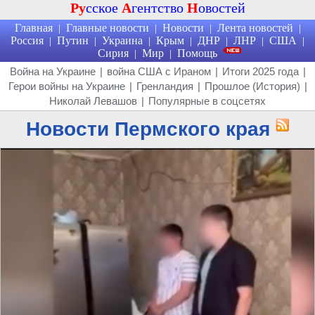
Ру
сское
А
гентство
Н
овостей
Главная
Главные новости
Новости
Лента новостей
|
|
|
|
Россия
Путин
Украина
Крым
ДНР
ЛНР
США
|
|
|
|
|
|
|
Сирия
Мир
Помощь
|
|
Война на Украине
|
война США с Ираном
|
Итоги 2025 года
|
Герои войны на Украине
|
Гренландия
|
Прошлое (История)
|
Николай Левашов
|
Популярные в соцсетях
Новости Пермского края