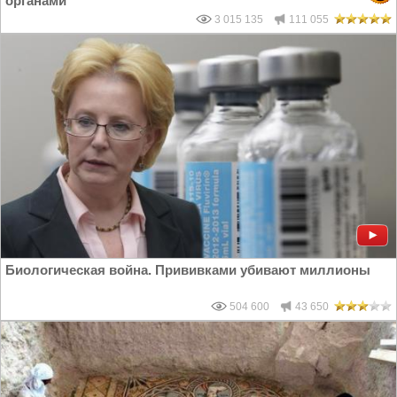
органами
3 015 135
111 055
Биологическая война. Прививками убивают миллионы
504 600
43 650