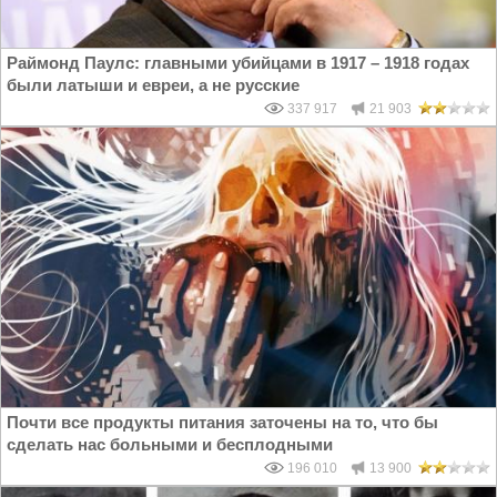
Раймонд Паулс: главными убийцами в 1917 – 1918 годах
были латыши и евреи, а не русские
337 917
21 903
Почти все продукты питания заточены на то, что бы
сделать нас больными и бесплодными
196 010
13 900