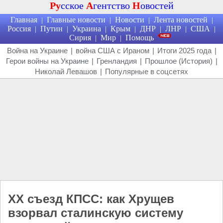
Ру
сское
А
гентство
Н
овостей
Главная
Главные новости
Новости
Лента новостей
|
|
|
|
Россия
Путин
Украина
Крым
ДНР
ЛНР
США
|
|
|
|
|
|
|
Сирия
Мир
Помощь
|
|
Война на Украине
|
война США с Ираном
|
Итоги 2025 года
|
Герои войны на Украине
|
Гренландия
|
Прошлое (История)
|
Николай Левашов
|
Популярные в соцсетях
XX съезд КПСС: как Хрущев
взорвал сталинскую систему