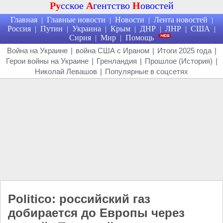
Ру
сское
А
гентство
Н
овостей
Главная
Главные новости
Новости
Лента новостей
|
|
|
|
Россия
Путин
Украина
Крым
ДНР
ЛНР
США
|
|
|
|
|
|
|
Сирия
Мир
Помощь
|
|
Война на Украине
|
война США с Ираном
|
Итоги 2025 года
|
Герои войны на Украине
|
Гренландия
|
Прошлое (История)
|
Николай Левашов
|
Популярные в соцсетях
Politico: российский газ
добирается до Европы через