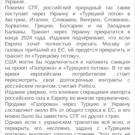
Украине.
Помимо СПГ, российский природный газ также
поступает через Украину и «Турецкий поток» в
Австрию, Италию, Словакию, Венгрию, Словению,
Хорватию, Грецию, Болгарию и на Западные
Балканы. Транзит через Украину прекратится в
конце 2024 года. Издание подчёркивает, что если
Европа хочет полностью отрезать Москву от
газовых прибылей из ЕС, ей придётся прекратить и
транзит по «Турецкому потоку».
США могли бы подключиться и наложить санкции
на проект «Газпрома» и «Турецкого потока». В то же
время европейским потребителям стоит
пересмотреть свои долгосрочные контракты с
российским гигантом, считает Politico.
Издание уверено, что влияние сокращения импорта
российского газа в Европу во многом преувеличено.
Продажи «Газпрома» через Турцию и Украину
составляют около 8% от общего спроса в ЕС, и его
можно было бы заместить СПГ из других стран.
Однако если с украинским транзитом всё ясно, и
перекрыть его несложно, задача с «Турецким
потоком» выглядит гораздо сложнее. Этот путь не