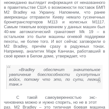
неожиданно выглядит информация от неназванного
в правительстве США о возможности поставок БМП
М2 Bradley на Украину. Напомним, что ранее
американцы отправили Киеву немало гусеничных
бронетранспортеров М113 и колесных M1117.
Самым тяжелым вооружением у данных машин был
40-мм автоматический гранатомет Mk 19 – в
остальном это были машины огневой поддержки
пехоты, не более того. И вот сейчас заговорили о
М2 Bradley, причём сразу в радужных тонах.
Например, аналитик Марк Канчиан, работавший в
своё время в Белом доме, утверждает, что
«Bradley обеспечит значительное
увеличение боеспособности сухопутных
войск, потому что это, по сути, легкий
танк.»
С такой самоуверенностью экс-
чиновника можно и нужно спорить, но не в этот
раз. М2 Bradley – это типичная боевая машина