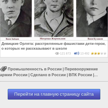
Девицкие Орлята: расстрелянные фашистами дети-герои,
о которых не рассказывают в школе
121 873
13 492
Промышленность в России
|
Перевооружение
армии России
|
Сделано в России
|
ВПК России
|
Курганмашзавод
|
СВО
|
Военная приёмка
Перейти на главную страницу сайта