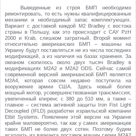
Выведенные из строя БМП необходимо
ремонтировать, то есть нужны квалифицированные
механики и необходимый запас комплектующих.
Вариант с доставкой каждой М2 Bradley с востока
страны в Польшу, как это происходит с САУ PzH
2000 и Krab, слишком затратный. Второй момент
относительно американских БМП – машины на
Украину будут поставляться не из числа последних
модификаций, а из наличия на базах хранения. За
океаном скопилось около двух тысяч Bradley в
модификациях М2А2 и М2А2 ODS. Сейчас самой
современной версией американской БМП является
М2А4, которая совсем недавно поступила на
вооружение армии США. Здесь новый более
мощный мотор, усовершенствованная трансмиссия,
увеличенный клиренс с 380 до 510 мм, а также –
главное – система активной защиты Iron Fist Light
Decoupled (IFLD) разработки израильской компании
Elbit Systems. Появление этой версии на Украине
крайне маловероятно, так как у самих американцев
таких БМП не более двух сотен. Поэтому будем
исходить из варианта поставок машин серии М2А2