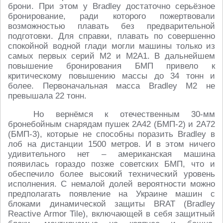
брони. При этом у Bradley достаточно серьёзное
бронирование, ради которого пожертвовали
возможностью плавать без предварительной
подготовки. Для справки, плавать по совершенно
спокойной водной глади могли машины только из
самых первых серий М2 и М2А1. В дальнейшем
повышение бронирования БМП привело к
критическому повышению массы до 34 тонн и
более. Первоначальная масса Bradley М2 не
превышала 22 тонн.
Но вернёмся к отечественным 30-мм
бронебойным снарядам пушек 2А42 (БМП-2) и 2А72
(БМП-3), которые не способны поразить Bradley в
лоб на дистанции 1500 метров. И в этом ничего
удивительного нет – американская машина
появилась гораздо позже советских БМП, что и
обеспечило более высокий технический уровень
исполнения. С немалой долей вероятности можно
предполагать появление на Украине машин с
блоками динамической защиты BRAT (Bradley
Reactive Armor Tile), включающей в себя защитный