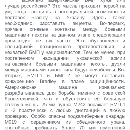
Насколько американская БМП хуже или
лучше российских? Это мысль приходит первой на
ум, когда слышишь о потенциальной возможности
поставок Bradley на Украину. Здесь также
необходимо расставить акценты. Во-первых,
прямые огневые контакты между боевыми
машинами пехоты на данном этапе спецоперации
происходят не так часто. Это обусловлено и
спецификой позиционного противостояния, и
нехваткой БМП у националистов. Тем не менее, при
постепенном насыщении украинской армии
натовскими боевыми машинами пехоты, дуэли
между машинами такого типа будут неизбежны. Во-
вторых, БМП-1 и БМП-2 не могут составить
конкуренцию Bradley в плане защищённости.
Американская машина изначально
разрабатывалась для борьбы именно с советской
бронетехникой, что и обусловило её большую
огневую мощь. 25-мм пушка М242 поражает БМП-1
и -2 практически с любых дистанций в любую
проекцию. Особо опасны подкалиберные снаряды
М919 с сердечником из обеднённого урана,
способные пробивать более 70 мм гомогенной