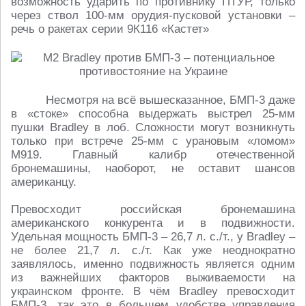
возможность ударить по противнику ПТУР, только
через ствол 100-мм орудия-пусковой установки –
речь о ракетах серии 9К116 «Кастет»
Несмотря на всё вышесказанное, БМП-3 даже
в «стоке» способна выдержать выстрел 25-мм
пушки Bradley в лоб. Сложности могут возникнуть
только при встрече 25-мм с урановым «ломом»
M919. Главный калибр отечественной
бронемашины, наоборот, не оставит шансов
американцу.
Превосходит российская бронемашина
американского конкурента и в подвижности.
Удельная мощность БМП-3 – 26,7 л. с./т., у Bradley –
не более 21,7 л. с./т. Как уже неоднократно
заявлялось, именно подвижность является одним
из важнейших факторов выживаемости на
украинском фронте. В чём Bradley превосходит
БМП-3, так это в большем удобстве управления