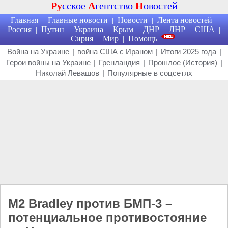
Ру
сское
А
гентство
Н
овостей
Главная
Главные новости
Новости
Лента новостей
|
|
|
|
Россия
Путин
Украина
Крым
ДНР
ЛНР
США
|
|
|
|
|
|
|
Сирия
Мир
Помощь
|
|
Война на Украине
|
война США с Ираном
|
Итоги 2025 года
|
Герои войны на Украине
|
Гренландия
|
Прошлое (История)
|
Николай Левашов
|
Популярные в соцсетях
M2 Bradley против БМП-3 –
потенциальное противостояние