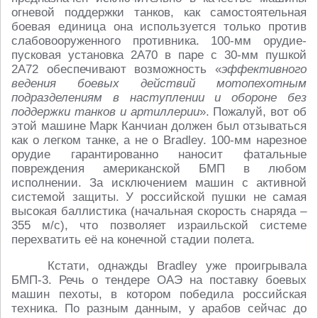
огневой поддержки танков, как самостоятельная
боевая единица она используется только против
слабовооруженного противника. 100-мм орудие-
пусковая установка 2А70 в паре с 30-мм пушкой
2А72 обеспечивают возможность «
эффективного
ведения боевых действий мотопехотным
подразделениям в наступлении и обороне без
поддержки танков и артиллерии
». Пожалуй, вот об
этой машине Марк Канчиан должен был отзываться
как о легком танке, а не о Bradley. 100-мм нарезное
орудие гарантированно наносит фатальные
повреждения американской БМП в любом
исполнении. За исключением машин с активной
системой защиты. У российской пушки не самая
высокая баллистика (начальная скорость снаряда –
355 м/с), что позволяет израильской системе
перехватить её на конечной стадии полета.
Кстати, однажды Bradley уже проигрывала
БМП-3. Речь о тендере ОАЭ на поставку боевых
машин пехоты, в котором победила российская
техника. По разным данным, у арабов сейчас до