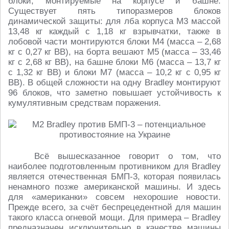
блоки, монтируемые на корпусе и башне.
Существует пять типоразмеров блоков
динамической защиты: для лба корпуса М3 массой
13,48 кг каждый с 1,18 кг взрывчатки, также в
лобовой части монтируются блоки М4 (масса – 2,68
кг с 0,27 кг ВВ), на борта вешают М5 (масса – 33,46
кг с 2,68 кг ВВ), на башне блоки М6 (масса – 13,7 кг
с 1,32 кг ВВ) и блоки М7 (масса – 10,2 кг с 0,95 кг
ВВ). В общей сложности на одну Bradley монтируют
96 блоков, что заметно повышает устойчивость к
кумулятивным средствам поражения.
Всё вышесказанное говорит о том, что
наиболее подготовленным противником для Bradley
является отечественная БМП-3, которая появилась
ненамного позже американской машины. И здесь
для «американки» совсем нехорошие новости.
Прежде всего, за счёт беспрецедентной для машин
такого класса огневой мощи. Для примера – Bradley
предназначен исключительно в качестве машины