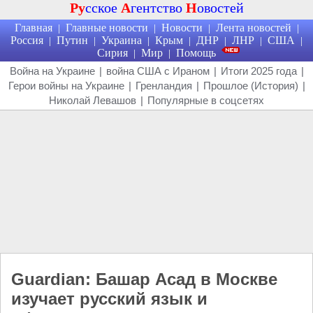
Ру
сское
А
гентство
Н
овостей
Главная
Главные новости
Новости
Лента новостей
|
|
|
|
Россия
Путин
Украина
Крым
ДНР
ЛНР
США
|
|
|
|
|
|
|
Сирия
Мир
Помощь
|
|
Война на Украине
|
война США с Ираном
|
Итоги 2025 года
|
Герои войны на Украине
|
Гренландия
|
Прошлое (История)
|
Николай Левашов
|
Популярные в соцсетях
Guardian: Башар Асад в Москве
изучает русский язык и