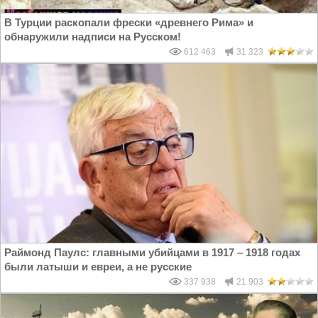
В Турции раскопали фрески «древнего Рима» и
обнаружили надписи на Русском!
612 463
31 323
Раймонд Паулс: главными убийцами в 1917 – 1918 годах
были латыши и евреи, а не русские
337 938
21 903