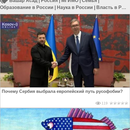
Башар Асад
|
Россия
|
МГИМО
|
Семья
|
Образование в России
|
Наука в России
|
Власть в РФ
|
Вузы в России
Почему Сербия выбрала европейский путь русофобии?
119