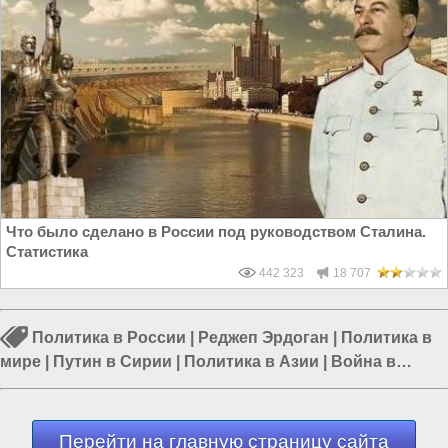
Что было сделано в России под руководством Сталина.
Статистика
442 323
18 707
Политика в России
|
Реджеп Эрдоган
|
Политика в
мире
|
Путин в Сирии
|
Политика в Азии
|
Война в
Сирии
|
Россия и Евразия
Перейти на главную страницу сайта