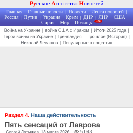
Ру
сское
А
гентство
Н
овостей
Главная
Главные новости
Новости
Лента новостей
|
|
|
|
Россия
Путин
Украина
Крым
ДНР
ЛНР
США
|
|
|
|
|
|
|
Сирия
Мир
Помощь
|
|
Война на Украине
|
война США с Ираном
|
Итоги 2025 года
|
Герои войны на Украине
|
Гренландия
|
Прошлое (История)
|
Николай Левашов
|
Популярные в соцсетях
Раздел 4.
Наша действительность
Пять сенсаций от Лаврова
5 043
Сергей Латышев
, 18 марта 2026