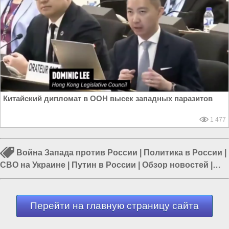
Китайский дипломат в ООН высек западных паразитов
1 477
Война Запада против России
|
Политика в России
|
СВО на Украине
|
Путин в России
|
Обзор новостей
|
Внешняя политика России
|
Дикий Запад
Перейти на главную страницу сайта