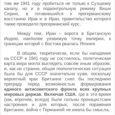
том же 1941 году пробиться не только к Суэцкому
каналу, но и в подконтрольную режиму Виши
Сирию, в готовившийся к прогерманскому
восстанию Ирак и в Иран, правительство которого
также проводило прогерманский курс.
Между тем, Иран – ворота в Британскую
Индию, наиболее уязвимую точку империи, к
границам которой с Востока рвалась Япония.
В общем, теоретически, если бы нападение
на СССР в 1941 году не состоялось, политическая
карта мира могла выглядеть совсем иным образом,
и, как ни странно, общая геополитическая ситуация
была бы для СССР значительно хуже, поскольку
вероятный крах Британии снял бы последнюю
преграду перед возможностью формирования
единого антисоветского фронта всех крупных
мировых держав. Включая США
, где в это время
(как, впрочем, всегда) были сильны пронацистские
настроения и для которых, после поражения
Британии, война с Германией не имела бы смысла.