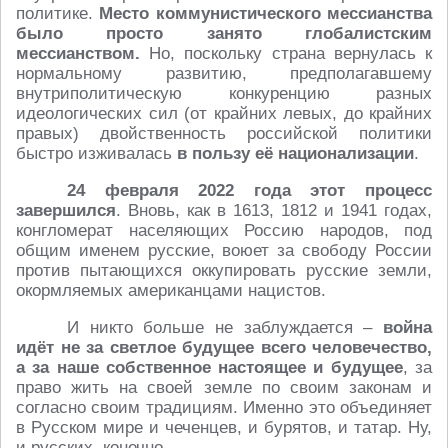
политике.
Место коммунистического мессианства
было просто занято глобалистским
мессианством.
Но, поскольку страна вернулась к
нормальному развитию, предполагавшему
внутриполитическую конкуренцию разных
идеологических сил (от крайних левых, до крайних
правых) двойственность российской политики
быстро изживалась
в пользу её национализации
.
24 февраля 2022 года этот процесс
завершился
. Вновь, как в 1613, 1812 и 1941 годах,
конгломерат населяющих Россию народов, под
общим именем русские, воюет за свободу России
против пытающихся оккупировать русские земли,
окормляемых американцами нацистов.
И никто больше не заблуждается –
война
идёт не за светлое будущее всего человечество,
а за наше собственное настоящее и будущее
, за
право жить на своей земле по своим законам и
согласно своим традициям. Именно это объединяет
в Русском мире и чеченцев, и бурятов, и татар. Ну,
и русских, конечно.