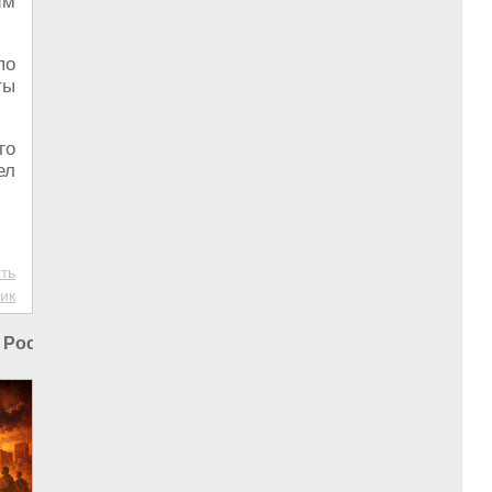
им
по
ты
го
ел
ть
ик
 России
|
Промышленность в России