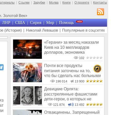
материалы
|
Ссылки
|
Зарубки
|
Молва
|
Книги
|
О проекте
|
Контакты
. Золотой Век»
ЛНР
США
Сирия
Мир
Помощь
|
|
|
|
е (История)
|
Николай Левашов
|
Популярные в соцсетях
«Герани» за месяц наказали
Киев на 10 миллиардов
долларов, экономика
Украины обнуля
102
Почти все продукты
питания заточены на то,
что бы сделать нас больными
и бесплодным
196 014
13 900
Девицкие Орлята:
расстрелянные фашистами
дети-герои, о которых не
из
рассказывают в шк
ат
121 874
13 492
ли
Отвакцинены. Запрещенный