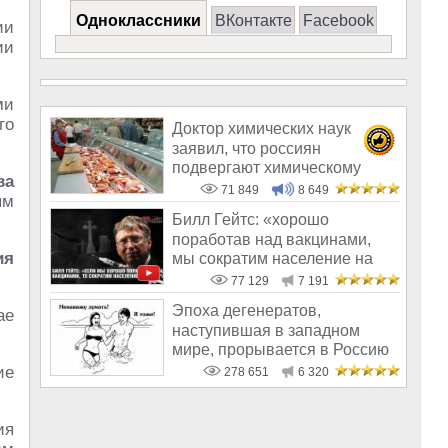
Одноклассники
ВКонтакте
Facebook
ии
ии
ми
го
Доктор химических наук
заявил, что россиян
подвергают химическому
ва
геноциду
71 849
8 649
ым
Билл Гейтс: «хорошо
поработав над вакцинами,
ия
мы сократим население на
10-15%»
77 129
7 191
Эпоха дегенератов,
ае
наступившая в западном
мире, прорывается в Россию
ие
278 651
6 320
ия