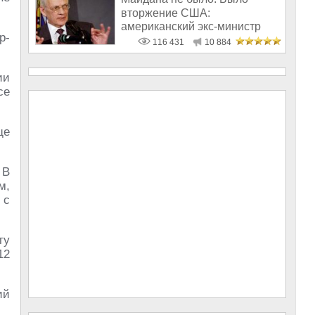
вторжение США:
американский экс-министр
р-
написал открытое пись
116 431
10 884
ии
се
ще
 В
м,
 с
ту
12
ий