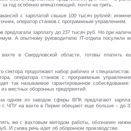
т за год особенно впечатляющий, почти на треть.
акансий с зарплатой свыше 100 тысяч рублей: инжене
сточник, оператор станков с программным управлением.
в предлагали зарплату до 237 тысяч руб. Но при налич
имум. А опытному руководителю IT-отдела посулили в
 вахте в Свердловской области, готовы платить е
го сектора продолжают набор рабочих и специалистов.
тора, оператора станков с программным управление
йдет так называемое гарантированное собеседование:
о из местных оборонных предприятий.
 на одном из заводов сферы ВПК предлагают зарпла
ков с ЧПУ на вахте в Перми обещают еще больше – до 3
опять же с вахтовым методом работы, обозначен нижн
 руб. И снова речь идет об оборонном производстве.