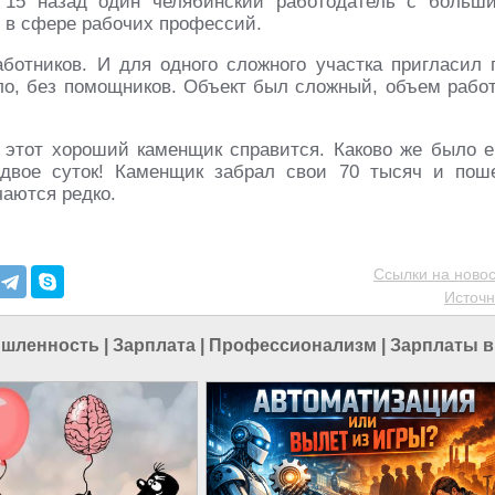
т 15 назад один челябинский работодатель с больш
ы в сфере рабочих профессий.
ботников. И для одного сложного участка пригласил 
ло, без помощников. Объект был сложный, объем рабо
 этот хороший каменщик справится. Каково же было е
 двое суток! Каменщик забрал свои 70 тысяч и пош
чаются редко.
Ссылки на новос
Источн
ышленность
|
Зарплата
|
Профессионализм
|
Зарплаты в