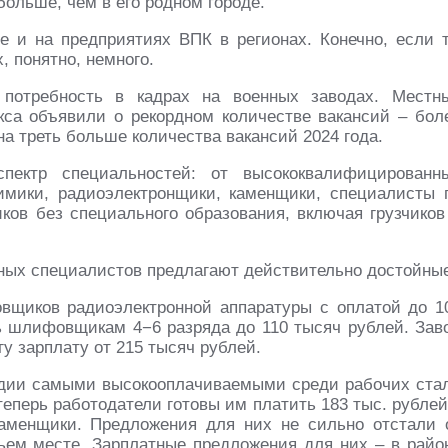
больше, чем в его родном городе.
е и на предприятиях ВПК в регионах. Конечно, если 
 понятно, немного.
 потребность в кадрах на военных заводах. Местн
са объявили о рекордном количестве вакансий – бол
на треть больше количества вакансий 2024 года.
пектр специальностей: от высококвалифицированн
химики, радиоэлектронщики, каменщики, специалисты 
ков без специального образования, включая грузчиков
ных специалистов предлагают действительно достойны
овщиков радиоэлектронной аппаратуры с оплатой до 1
 шлифовщикам 4−6 разряда до 110 тысяч рублей. Зав
у зарплату от 215 тысяч рублей.
одии самыми высокооплачиваемыми среди рабочих ста
теперь работодатели готовы им платить 183 тыс. рублей
аменщики. Предложения для них не сильно отстали 
тьем месте. Зарплатные предложения для них – в райо