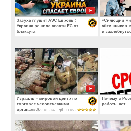
Засуха глушит АЭС Европы:
«Сияющий ми
Украина решила спасти ЕС от
айтишников м
блэкаута
и захлебнуть
Израиль – мировой центр по
Почему в Рос
торговле человеческими
работы нет
органами
3 015 147
111 055