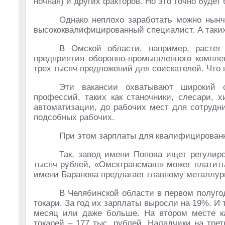
ночная) и других факторов. Но это точно будет 
Однако неплохо заработать можно нынч
высококвалифицированный специалист. А таких,
В Омской области, например, растет
предприятия оборонно-промышленного комплек
трех тысяч предложений для соискателей. Что 
Эти вакансии охватывают широкий с
профессий, таких как станочники, слесари, 
автоматизации, до рабочих мест для сотрудни
подсобных рабочих.
При этом зарплаты для квалифицирован
Так, завод имени Попова ищет регулир
тысяч рублей, «Омсктрансмаш» может платить
имени Баранова предлагает главному металлург
В Челябинской области в первом полуг
токари. За год их зарплаты выросли на 19%. И 
месяц или даже больше. На втором месте к
токарей – 177 тыс. рублей. Наладчики на тре