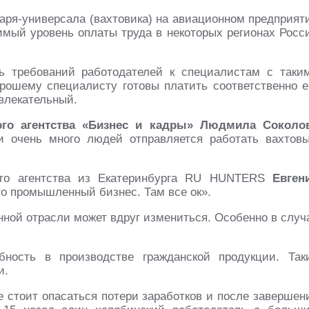
каря-универсала (вахтовика) на авиационном предприят
вимый уровень оплаты труда в некоторых регионах Росс
нь требований работодателей к специалистам с таки
орошему специалисту готовы платить соответственно е
влекательный.
го агентства «Бизнес и кадры»
Людмила Соколо
и очень много людей отправляется работать вахтов
ого агентства из Екатеринбурга RU HUNTERS
Евген
о промышленный бизнес. Там все ок».
нной отрасли может вдруг измениться. Особенно в случ
бность в производстве гражданской продукции. Так
и.
е стоит опасаться потери заработков и после завершен