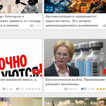
р» блогеров и
Автоматизация и суверенитет:
ожет умереть от голода
скрытая связь. Это вопрос
ся в помоях
цивилизационного выживания
1 952
сии вакансий много, а
Биологическая война. Прививками
убивают миллионы
6 260
101
504 617
43 650