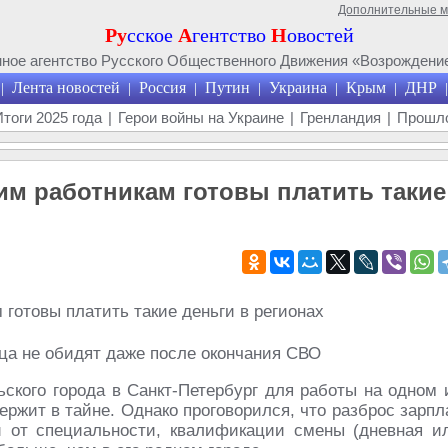
Дополнительные 
Ру
сское
А
гентство
Н
овостей
ое агентство Русского Общественного Движения «Возрождение
Лента новостей
Россия
Путин
Украина
Крым
ДНР
|
|
|
|
|
|
|
Итоги 2025 года
|
Герои войны на Украине
|
Гренландия
|
Прошло
ким работникам готовы платить такие
еца не обидят даже после окончания СВО
ьского города в Санкт-Петербург для работы на одном 
ержит в тайне. Однако проговорился, что разброс зарпл
и от специальности, квалификации смены (дневная и