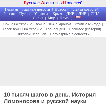
Ру
сское
А
гентство
Н
овостей
Главная
Главные новости
Новости
Лента новостей
|
|
|
|
Россия
Путин
Украина
Крым
ДНР
ЛНР
США
|
|
|
|
|
|
|
Сирия
Мир
Помощь
|
|
Война на Украине
|
война США с Ираном
|
Итоги 2025 года
|
Герои войны на Украине
|
Гренландия
|
Прошлое (История)
|
Николай Левашов
|
Популярные в соцсетях
10 тысяч шагов в день. История
Ломоносова и русской науки