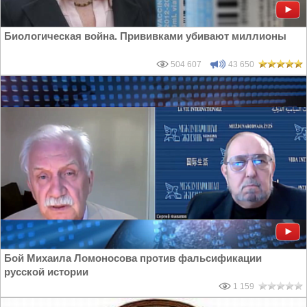
Биологическая война. Прививками убивают миллионы
504 607
43 650
Бой Михаила Ломоносова против фальсификации
русской истории
1 159