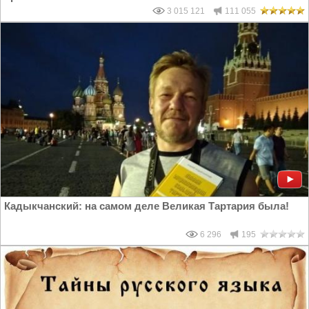
3 015 121
111 055
Кадыкчанский: на самом деле Великая Тартария была!
6 296
195