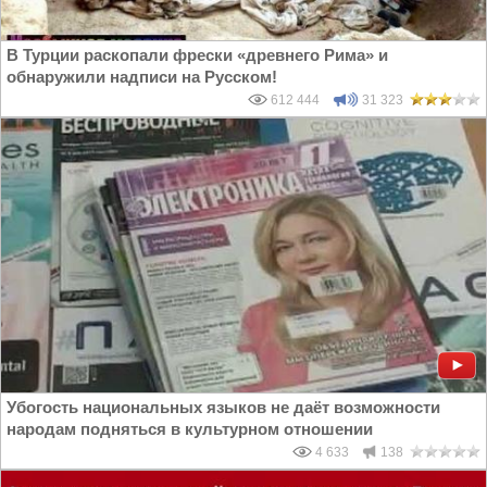
В Турции раскопали фрески «древнего Рима» и
обнаружили надписи на Русском!
612 444
31 323
Убогость национальных языков не даёт возможности
народам подняться в культурном отношении
4 633
138