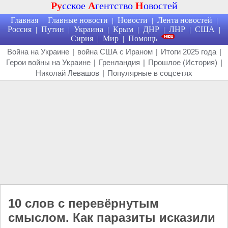
Ру
сское
А
гентство
Н
овостей
Главная
Главные новости
Новости
Лента новостей
|
|
|
|
Россия
Путин
Украина
Крым
ДНР
ЛНР
США
|
|
|
|
|
|
|
Сирия
Мир
Помощь
|
|
Война на Украине
|
война США с Ираном
|
Итоги 2025 года
|
Герои войны на Украине
|
Гренландия
|
Прошлое (История)
|
Николай Левашов
|
Популярные в соцсетях
10 слов с перевёрнутым
смыслом. Как паразиты исказили