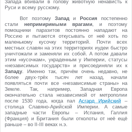
Запада вбивали в голову животную ненависть к
Руси и всему русскому.
Вот поэтому
Запад
и
Россия
постепенно
стали
непримиримыми врагами
, и поэтому
помощники паразитов постоянно нападают на
Россию и пытаются откусывать от неё хоть по
маленькому кусочку территорий. Почти всех
местных славян на этих территориях иудеи быстро
уничтожали и заменяли их собой. А потом давали
этим «кусочкам», украденным у Империи, статусы
«независимых государств» и присоединяли их к
Западу
. Именно так, причём очень недавно, не
более двух-трёх тысяч лет назад, начали
появляться почти все «независимые страны» на
Земле. Так, например, Западная Европа
окончательно стала независимой от метрополии
после 1530 года, когда пал
Асгард Ирийский
–
столица Славяно-Арийской Империи. А самые
западные части Европы – Испания, Галлия
(Франция) и Британия были отколоты от неё ещё
раньше – во II-III веках н.э.