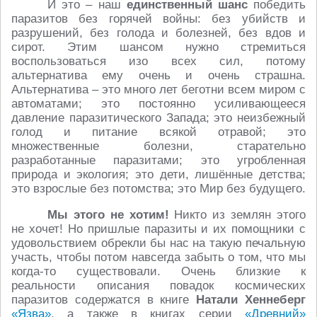
И это – наш
единственный шанс
победить
паразитов без горячей войны: без убийств и
разрушений, без голода и болезней, без вдов и
сирот. Этим шансом нужно стремиться
воспользоваться изо всех сил, потому
альтернатива ему очень и очень страшна.
Альтернатива – это много лет беготни всем миром с
автоматами; это постоянно усиливающееся
давление паразитического Запада; это неизбежный
голод и питание всякой отравой; это
множественные болезни, старательно
разработанные паразитами; это угробленная
природа и экология; это дети, лишённые детства;
это взрослые без потомства; это Мир без будущего.
Мы этого не хотим!
Никто из землян этого
не хочет! Но пришлые паразиты и их помощники с
удовольствием обрекли бы нас на такую печальную
участь, чтобы потом навсегда забыть о том, что мы
когда-то существовали. Очень близкие к
реальности описания повадок космических
паразитов содержатся в книге
Натали Хеннеберг
«Язва»
, а также в книгах серии
«Древний»