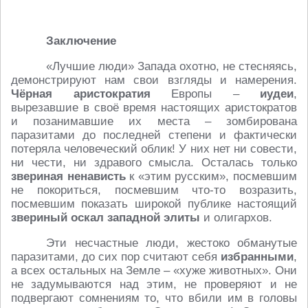
Заключение
«Лучшие люди» Запада охотно, не стесняясь,
демонстрируют нам свои взгляды и намерения.
Чёрная аристократия
Европы –
иудеи
,
вырезавшие в своё время настоящих аристократов
и позанимавшие их места – зомбирована
паразитами до последней степени и фактически
потеряла человеческий облик! У них нет ни совести,
ни чести, ни здравого смысла. Осталась только
звериная ненависть
к «этим русским», посмевшим
не покориться, посмевшим что-то возразить,
посмевшим показать широкой публике настоящий
звериный оскал западной элиты
и олигархов.
Эти несчастные люди, жестоко обманутые
паразитами, до сих пор считают себя
избранными
,
а всех остальных на Земле – «хуже животных». Они
не задумываются над этим, не проверяют и не
подвергают сомнениям то, что вбили им в головы