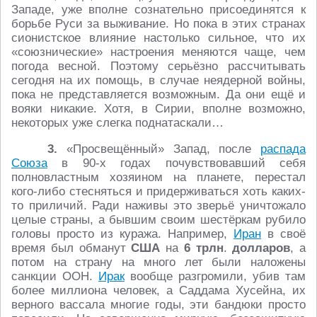
Западе, уже вполне сознательно присоединятся к
борьбе Руси за выживание. Но пока в этих странах
сионистское влияние настолько сильное, что их
«союзнические» настроения меняются чаще, чем
погода весной. Поэтому серьёзно рассчитывать
сегодня на их помощь, в случае неядерной войны,
пока не представляется возможным. Да они ещё и
вояки никакие. Хотя, в Сирии, вполне возможно,
некоторых уже слегка поднатаскали…
3.
«Просвещённый» Запад, после
распада
Союза
в 90-х годах почувствовавший себя
полновластным хозяином на планете, перестал
кого-либо стесняться и придерживаться хоть каких-
то приличий. Ради наживы это зверьё уничтожало
целые страны, а бывшим своим шестёркам рубило
головы просто из куража. Например,
Иран
в своё
время был обманут
США
на
6 трлн
.
долларов
, а
потом на страну на много лет были наложены
санкции ООН.
Ирак
вообще разгромили, убив там
более миллиона человек, а Саддама Хусейна, их
верного вассала многие годы, эти бандюки просто