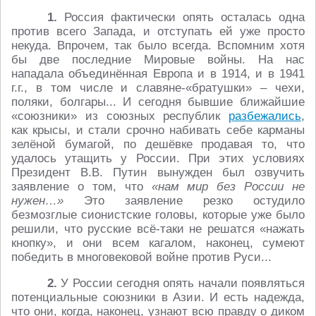
1.
Россия фактически опять осталась одна
против всего Запада, и отступать ей уже просто
некуда. Впрочем, так было всегда. Вспомним хотя
бы две последние Мировые войны. На нас
нападала объединённая Европа и в 1914, и в 1941
г.г., в том числе и славяне-«братушки» – чехи,
поляки, болгары... И сегодня бывшие ближайшие
«союзники» из союзных республик
разбежались
,
как крысы, и стали срочно набивать себе карманы
зелёной бумагой, по дешёвке продавая то, что
удалось утащить у России. При этих условиях
Президент В.В. Путин вынужден был озвучить
заявление о том, что
«нам мир без России не
нужен…»
Это заявление резко остудило
безмозглые сионистские головы, которые уже было
решили, что русские всё-таки не решатся «нажать
кнопку», и они всем кагалом, наконец, сумеют
победить в многовековой войне против Руси...
2.
У России сегодня опять начали появляться
потенциальные союзники в Азии. И есть надежда,
что они, когда, наконец, узнают всю правду о диком