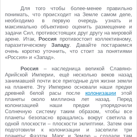
Для того чтобы более-менее правильно
понимать, что происходит на Земле самом деле,
необходимо в первую очередь узнать и
максимально объективно оценить размещение и
задачи Сил, противостоящих друг другу на мировой
арене. Итак,
Россия
противостоит коллективному,
паразитическому
Западу
. Давайте постараемся
очень коротко уточнить, что стоит за понятиями
«Россия» и «Запад».
Россия
– наследница великой Славяно-
Арийской Империи, ещё несколько веков назад
занимавшей почти все пригодные для жизни земли
на планете. Эту Империю основали наши предки
древней белой расы после
колонизации
этой
планеты около миллиона лет назад. Перед
колонизацией наши предки упорядочили
Солнечную систему таким образом, чтобы все
планеты безопасно вращались вокруг светила в
одной плоскости – плоскости эклиптики. Затем они
подготовили к колонизации и заселили три
планеты: Фаэтон, Марс и Землю – создали там