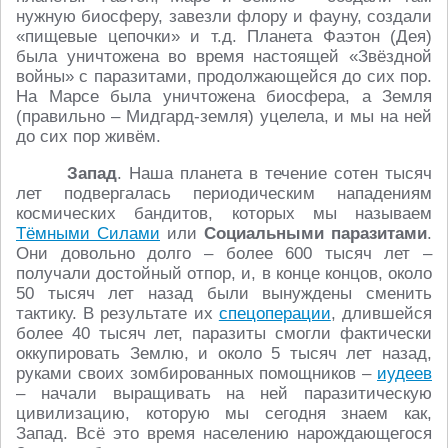
нужную биосферу, завезли флору и фауну, создали
«пищевые цепочки» и т.д. Планета Фаэтон (Дея)
была уничтожена во время настоящей «Звёздной
войны» с паразитами, продолжающейся до сих пор.
На Марсе была уничтожена биосфера, а Земля
(правильно – Мидгард-земля) уцелела, и мы на ней
до сих пор живём.
Запад
. Наша планета в течение сотен тысяч
лет подвергалась периодическим нападениям
космических бандитов, которых мы называем
Тёмными Силами
или
Социальными паразитами
.
Они довольно долго – более 600 тысяч лет –
получали достойный отпор, и, в конце концов, около
50 тысяч лет назад были вынуждены сменить
тактику. В результате их
спецоперации
, длившейся
более 40 тысяч лет, паразиты смогли фактически
оккупировать Землю, и около 5 тысяч лет назад,
руками своих зомбированных помощников –
иудеев
– начали выращивать на ней паразитическую
цивилизацию, которую мы сегодня знаем как,
Запад. Всё это время населению нарождающегося