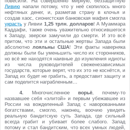
повесили. На совершенно мирную, беззащитную
Ливию
напали потому, что у неё скопилось много
нефтяных денег, и, разметав страну в клочья и
создав хаос, сионистская банковская мафия смогла
украсть
у Ливии
1,25 трлн. долларов
! А Муаммара
Каддафи, также очень уважительно относившегося
к Западу, зверски замучили до смерти. И это всё
притом, что эти и остальные жертвы Запада были
абсолютно
лояльны США
! Эти факты наверняка
должны были бы уменьшить число их сторонников,
но всё же находятся наивные до изумления идиоты
из числа руководителей свеженезависимых
государств, которые верят, что их это не коснётся, и
Запад их будет не грабить, а предоставит защиту и
сам поделится награбленным…
4.
Многочисленное
ворьё
, почему-то
назвавшее себя «элитой» и первым убежавшее из
России на вожделенный Запад с наворованными
богатствами, смогло, наконец, воочию увидеть
реальную бандитскую суть Запада, где сильный
всегда грабит и убивает более слабого. Запад
потому и стал бандитским, что всех умных людей,