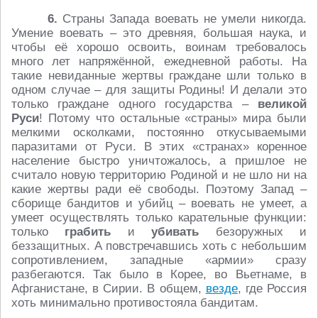
6.
Страны Запада воевать не умели никогда.
Умение воевать – это древняя, большая наука, и
чтобы её хорошо освоить, воинам требовалось
много лет напряжённой, ежедневной работы. На
такие невиданные жертвы граждане шли только в
одном случае – для защиты Родины! И делали это
только граждане одного государства –
великой
Руси
! Потому что остальные «страны» мира были
мелкими осколками, постоянно откусываемыми
паразитами от Руси. В этих «странах» коренное
население быстро уничтожалось, а пришлое не
считало новую территорию Родиной и не шло ни на
какие жертвы ради её свободы. Поэтому Запад –
сборище бандитов и убийц – воевать не умеет, а
умеет осуществлять только карательные функции:
только
грабить
и
убивать
безоружных и
беззащитных. А повстречавшись хоть с небольшим
сопротивлением, западные «армии» сразу
разбегаются. Так было в Корее, во Вьетнаме, в
Афганистане, в Сирии. В общем,
везде
, где Россия
хоть минимально противостояла бандитам.