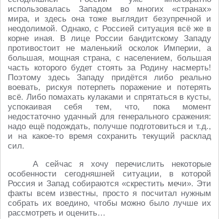
использовалась Западом во многих «странах»
мира, и здесь она тоже выглядит безупречной и
неодолимой. Однако, с Россией ситуация всё же в
корне иная. В лице России бандитскому Западу
противостоит не маленький осколок Империи, а
большая, мощная страна, с населением, большая
часть которого будет стоять за Родину насмерть!
Поэтому здесь Западу придётся либо реально
воевать, рискуя потерпеть поражение и потерять
всё. Либо помахать кулаками и спрятаться в кусты,
успокаивая себя тем, что, пока момент
недостаточно удачный для генерального сражения:
надо ещё подождать, получше подготовиться и т.д.,
и на какое-то время сохранить текущий расклад
сил.
А сейчас я хочу перечислить некоторые
особенности сегодняшней ситуации, в которой
Россия и Запад собираются «скрестить мечи». Эти
факты всем известны, просто я посчитал нужным
собрать их воедино, чтобы можно было лучше их
рассмотреть и оценить…