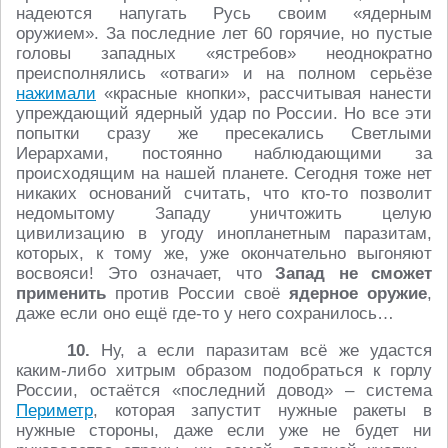
надеются напугать Русь своим «ядерным
оружием». За последние лет 60 горячие, но пустые
головы западных «ястребов» неоднократно
преисполнялись «отваги» и на полном серьёзе
нажимали
«красные кнопки», рассчитывая нанести
упреждающий ядерный удар по России. Но все эти
попытки сразу же пресекались Светлыми
Иерархами, постоянно наблюдающими за
происходящим на нашей планете. Сегодня тоже нет
никаких оснований считать, что кто-то позволит
недомытому Западу уничтожить целую
цивилизацию в угоду инопланетным паразитам,
которых, к тому же, уже окончательно выгоняют
восвояси! Это означает, что
Запад не сможет
применить
против России своё
ядерное оружие
,
даже если оно ещё где-то у него сохранилось…
10.
Ну, а если паразитам всё же удастся
каким-либо хитрым образом подобраться к горлу
России, остаётся «последний довод» – система
Периметр
, которая запустит нужные ракеты в
нужные стороны, даже если уже не будет ни