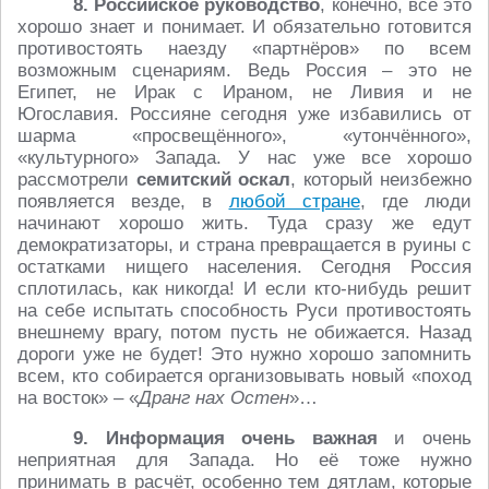
8.
Российское руководство
, конечно, всё это
хорошо знает и понимает. И обязательно готовится
противостоять наезду «партнёров» по всем
возможным сценариям. Ведь Россия – это не
Египет, не Ирак с Ираном, не Ливия и не
Югославия. Россияне сегодня уже избавились от
шарма «просвещённого», «утончённого»,
«культурного» Запада. У нас уже все хорошо
рассмотрели
семитский оскал
, который неизбежно
появляется везде, в
любой стране
, где люди
начинают хорошо жить. Туда сразу же едут
демократизаторы, и страна превращается в руины с
остатками нищего населения. Сегодня Россия
сплотилась, как никогда! И если кто-нибудь решит
на себе испытать способность Руси противостоять
внешнему врагу, потом пусть не обижается. Назад
дороги уже не будет! Это нужно хорошо запомнить
всем, кто собирается организовывать новый «поход
на восток» – «
Дранг нах Остен
»…
9.
Информация очень важная
и очень
неприятная для Запада. Но её тоже нужно
принимать в расчёт, особенно тем дятлам, которые