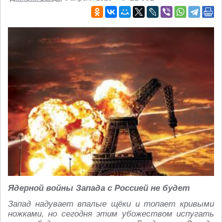
Ядерной войны Запада с Россией не будет
Запад надувает впалые щёки и топает кривыми
ножками, но сегодня этим убожеством испугать