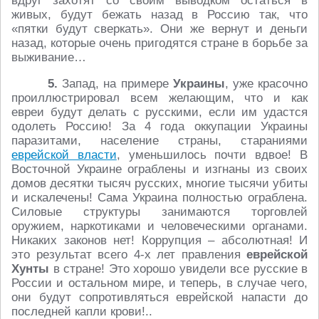
вдруг захотят со своим выводком остаться в
живых, будут бежать назад в Россию так, что
«пятки будут сверкать». Они же вернут и деньги
назад, которые очень пригодятся стране в борьбе за
выживание…
5.
Запад, на примере
Украины
, уже красочно
проиллюстрировал всем желающим, что и как
евреи будут делать с русскими, если им удастся
одолеть Россию! За 4 года оккупации Украины
паразитами, население страны, стараниями
еврейской власти
, уменьшилось почти вдвое! В
Восточной Украине ограблены и изгнаны из своих
домов десятки тысяч русских, многие тысячи убиты
и искалечены! Сама Украина полностью ограблена.
Силовые структуры занимаются торговлей
оружием, наркотиками и человеческими органами.
Никаких законов нет! Коррупция – абсолютная! И
это результат всего 4-х лет правления
еврейской
Хунты
в стране! Это хорошо увидели все русские в
России и остальном мире, и теперь, в случае чего,
они будут сопротивляться еврейской напасти до
последней капли крови!..