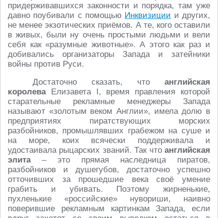
придерживавшихся законности и порядка, там уже
давно поубивали с помощью
Инквизиции
и других,
не менее экзотических приёмов. А те, кого оставили
в живых, были ну очень простыми людьми и вели
себя как «разумные животные». А этого как раз и
добивались организаторы Запада и затейники
войны против Руси.
Достаточно сказать, что
английская
королева
Елизавета I, время правления которой
старательные рекламные менеджеры Запада
называют «золотым веком Англии», имела долю в
предприятиях пиратствующих морских
разбойников, промышлявших грабежом на суше и
на море, коих всячески поддерживала и
удостаивала рыцарских званий. Так что
английская
элита
– это прямая наследница пиратов,
разбойников и душегубов, достаточно успешно
отточивших за прошедшие века своё умение
грабить и убивать. Поэтому жирненькие,
пухленькие «российские» нувориши, наивно
поверившие рекламным картинкам Запада, если