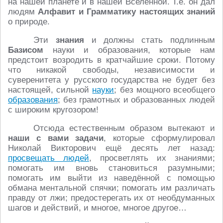
на нашей планете и в нашей Вселенной. Т.е. он дал
людям
Алфавит и Грамматику
настоящих знаний
о природе.
Эти
знания
и должны стать подлинным
Базисом
науки и образования, которые нам
предстоит возродить в кратчайшие сроки. Потому
что никакой свободы, независимости и
суверенитета у русского государства не будет без
настоящей, сильной
науки
; без мощного всеобщего
образования
; без грамотных и образованных людей
с широким кругозором!
Отсюда естественным образом вытекают и
наши с вами задачи
, которые сформулировал
Николай Викторович ещё десять лет назад:
просвещать людей
, просветлять их знаниями;
помогать им вновь становиться разумными;
помогать им выйти из наведённой с помощью
обмана ментальной спячки; помогать им различать
правду от лжи; предостерегать их от необдуманных
шагов и действий, и многое, многое другое…