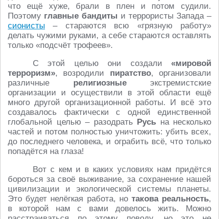
что ещё хуже, брали в плен и потом судили.
Поэтому
главные бандиты
и террористы Запада –
сионисты
– стараются всю «грязную работу»
делать чужими руками, а себе стараются оставлять
только «подсчёт трофеев».
С этой целью они создали
«мировой
терроризм»
, возродили
пиратство
, организовали
различные
религиозные
экстремистские
организации и осуществили в этой области ещё
много другой организационной работы. И всё это
создавалось фактически с одной единственной
глобальной целью – разодрать
Русь
на несколько
частей и потом полностью уничтожить: убить всех,
до последнего человека, и ограбить всё, что только
попадётся на глаза!
Вот с кем и в каких условиях нам придётся
бороться за своё выживание, за сохранение нашей
цивилизации и экологической системы планеты.
Это будет нелёгкая работа, но
такова реальность
,
в которой нам с вами довелось жить. Можно
расстраиваться по этому поводу, но это не