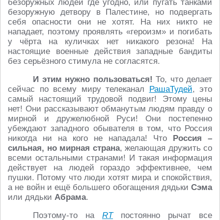
безоружных людей где угодно, или пугать танками
безоружную детвору в Палестине, но подвергать
себя опасности они не хотят. На них никто не
нападает, поэтому проявлять «героизм» и погибать
у чёрта на куличках нет никакого резона! На
настоящие военные действия западные бандиты
без серьёзного стимула не согласятся.
И этим нужно пользоваться!
То, что делает
сейчас по всему миру телеканал
РашаТудей
, это
самый настоящий трудовой подвиг! Этому цены
нет! Они рассказывают обманутым людям правду о
мирной и дружелюбной Руси! Они постепенно
убеждают западного обывателя в том, что Россия
никогда ни на кого не нападала! Что
Россия –
сильная, но мирная страна
, желающая дружить со
всеми остальными странами! И такая информация
действует на людей гораздо эффективнее, чем
пушки. Потому что люди хотят мира и спокойствия,
а не войн и ещё большего обогащения дядьки
Сэма
или дядьки
Абрама
.
Поэтому-то на
RT
постоянно рычат все