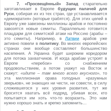
7.
«Просвещённый» Запад
старательно
заготавливает в Европе
будущих палачей для
Руси
, собирая их из тех стран, где устанавливается
«демократия» (которые грабятся). Для этих целей в
Европу уже завезены миллионы арабов и постоянно
завозятся новые семиты. Параллельно готовится
плацдарм для семитской атаки на Россию (арабы –
это семиты). Например, в
Латвии
арабов уже
активно повели в
политику
. Во многих европейских
странах они вообще составляют большинство
населения. А Украина будет широким коридором
для потока захватчиков. И когда арабам устроят в
Европе «перебои» со снабжением
продовольствием, а потом укажут на Восток и
скажут:
«идите – там много всего вкусного»
, то
эта миллионная орава голодных «разумных
зверьков», не знающих ни чести, ни совести, в силу
сложившегося у них уровня развития, тут же
бросится хватать всё подряд, убивая всех, кто
попытается им хоть что-то возразить. Это нам
нужно хорошо знать и крепко запомнить…