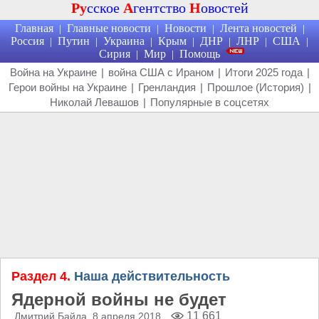
Ру
сское
А
гентство
Н
овостей
Главная
Главные новости
Новости
Лента новостей
|
|
|
|
Россия
Путин
Украина
Крым
ДНР
ЛНР
США
|
|
|
|
|
|
|
Сирия
Мир
Помощь
|
|
Война на Украине
|
война США с Ираном
|
Итоги 2025 года
|
Герои войны на Украине
|
Гренландия
|
Прошлое (История)
|
Николай Левашов
|
Популярные в соцсетях
Раздел 4.
Наша действительность
Ядерной войны не будет
11 661
Дмитрий Байда
, 8 апреля 2018