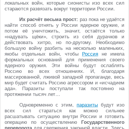
локальных войн, которые сионисты изо всех сил
стараются развязать вокруг территории России.
Их расчёт весьма прост:
раз пока не удаётся
найти способ отнять у России ядерное оружие, и
потом её уничтожить, значит, остаётся только
«надувать щёки», строить из себя дурачков и
действовать хитро, но по-другому. Необходимо
большую войну разбить на несколько маленьких,
якобы отдельных войн, чтобы
Россия
не имела
формальных оснований для применения своего
ядерного оружия. Эти войны будут ослаблять
Россию во всех отношениях. И, благодаря
массированной, лживой западной пропаганде, весь
мир будет считать Россию агрессором и «исчадием
ада». Паразиты поступали так постоянно на
протяжении тысяч лет…
Одновременно с этим,
паразиты
будут изо
всех сил стараться как можно сильнее
расшатывать ситуацию внутри России и готовить
операцию по осуществлению
Государственного
переворота
для свержения законной власти. Здесь