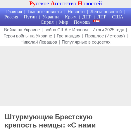
Ру
сское
А
гентство
Н
овостей
Главная
Главные новости
Новости
Лента новостей
|
|
|
|
Россия
Путин
Украина
Крым
ДНР
ЛНР
США
|
|
|
|
|
|
|
Сирия
Мир
Помощь
|
|
Война на Украине
|
война США с Ираном
|
Итоги 2025 года
|
Герои войны на Украине
|
Гренландия
|
Прошлое (История)
|
Николай Левашов
|
Популярные в соцсетях
Штурмующие Брестскую
крепость немцы: «С нами