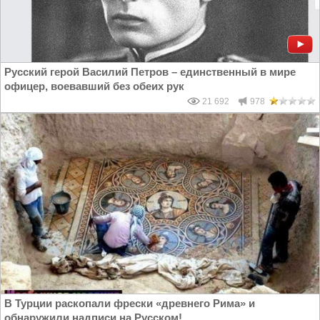
Русский герой Василий Петров – единственный в мире
офицер, воевавший без обеих рук
21 692
978
В Турции раскопали фрески «древнего Рима» и
обнаружили надписи на Русском!