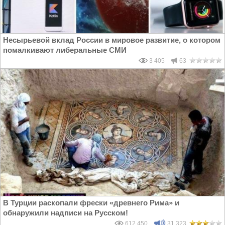
Несырьевой вклад России в мировое развитие, о котором
помалкивают либеральные СМИ
3 405
63
В Турции раскопали фрески «древнего Рима» и
обнаружили надписи на Русском!
612 450
31 323