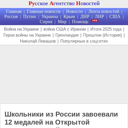
Ру
сское
А
гентство
Н
овостей
Главная
Главные новости
Новости
Лента новостей
|
|
|
|
Россия
Путин
Украина
Крым
ДНР
ЛНР
США
|
|
|
|
|
|
|
Сирия
Мир
Помощь
|
|
Война на Украине
|
война США с Ираном
|
Итоги 2025 года
|
Герои войны на Украине
|
Гренландия
|
Прошлое (История)
|
Николай Левашов
|
Популярные в соцсетях
Школьники из России завоевали
12 медалей на Открытой