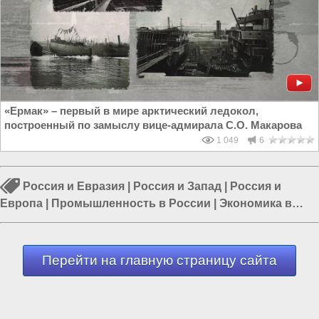
«Ермак» – первый в мире арктический ледокол,
построенный по замыслу вице-адмирала С.О. Макарова
1 049
6
Россия и Евразия
|
Россия и Запад
|
Россия и
Европа
|
Промышленность в России
|
Экономика в
России
|
Политика в России
|
Власть в РФ
Перейти на главную страницу сайта