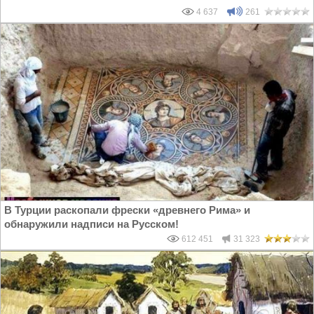
4 637
261
В Турции раскопали фрески «древнего Рима» и
обнаружили надписи на Русском!
612 451
31 323