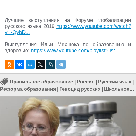
Лучшие выступления на Форуме глобализации
русского языка 2019
https://www.youtube.com/watch?
v=-QybD...
Выступления Ильи Михнюка по образованию и
здоровью:
https://www.youtube.com/playlist?list...
Правильное образование
|
Россия
|
Русский язык
|
Реформа образования
|
Геноцид русских
|
Школьное
образование
|
Русские школы
|
Образование в России