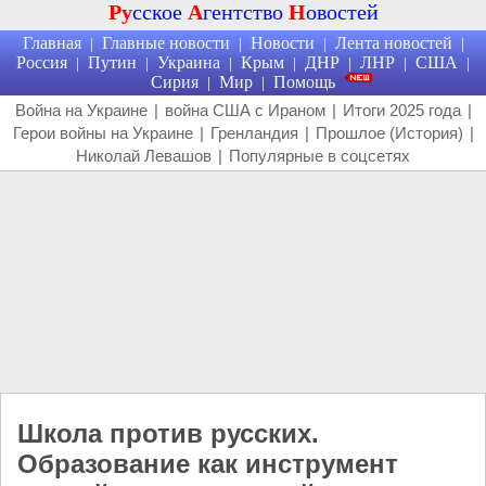
Ру
сское
А
гентство
Н
овостей
Главная
Главные новости
Новости
Лента новостей
|
|
|
|
Россия
Путин
Украина
Крым
ДНР
ЛНР
США
|
|
|
|
|
|
|
Сирия
Мир
Помощь
|
|
Война на Украине
|
война США с Ираном
|
Итоги 2025 года
|
Герои войны на Украине
|
Гренландия
|
Прошлое (История)
|
Николай Левашов
|
Популярные в соцсетях
Школа против русских.
Образование как инструмент