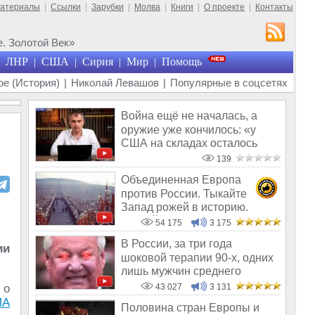
материалы
|
Ссылки
|
Зарубки
|
Молва
|
Книги
|
О проекте
|
Контакты
. Золотой Век»
ЛНР
США
Сирия
Мир
Помощь
|
|
|
|
е (История)
|
Николай Левашов
|
Популярные в соцсетях
Война ещё не началась, а
оружие уже кончилось: «у
США на складах осталось
менее 100
139
Объединенная Европа
против России. Тыкайте
Запад рожей в историю.
Требуйте от них п
54 175
3 175
В России, за три года
ии
шоковой терапии 90-х, одних
лишь мужчин среднего
возраста ско
 о
43 027
3 131
ИА
Половина стран Европы и