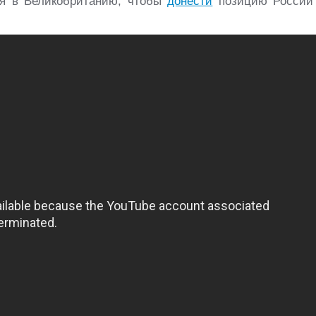
ся в Великобританию, чтобы
донести
позицию России