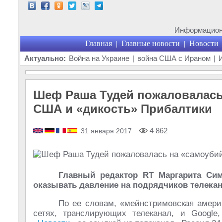
Информационн
Главная
Главные новости
Новости
|
|
Актуально:
Война на Украине
|
война США с Ираном
|
Шеф Раша Тудей пожаловалась
США и «дикость» Прибалтики
4 862
31 января 2017
Главный редактор RT Маргарита Си
оказывать давление на подрядчиков телекан
По ее словам, «мейнстримовская америк
сетях, транслирующих телеканал, и Googl