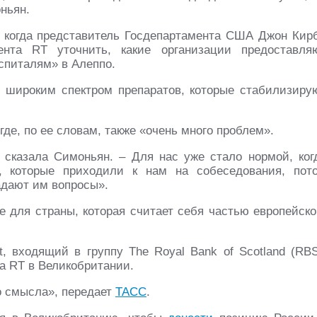
ньян.
 когда представитель Госдепартамента США Джон Кир
нта RT уточнить, какие организации предоставля
спиталям» в Алеппо.
 широким спектром препаратов, которые стабилизиру
е, по ее словам, также «очень много проблем».
 сказала Симоньян. – Для нас уже стало нормой, ког
, которые приходили к нам на собеседования, пот
адают им вопросы».
е для страны, которая считает себя частью европейско
, входящий в группу The Royal Bank of Scotland (RBS
а RT в Великобритании.
о смысла», передает
ТАСС
.