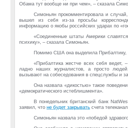
Обама тут вообще ни при чем», – сказала Симо
Симоньян прокомментировала и случай,
вышел из себя из-за просьбы корреспонде
информацию о якобы российских ударах по «го
«Соединенные штаты Америки славятся
психику», – сказала Симоньян.
Помимо США она выделила Прибалтику, гд
«Прибалтика жестче всех себя ведет, –
ладно наших журналистов, а просто людей
вызывают на собеседования в спецслужбы и з
Она назвала «дикостью» такое поведени
«демократического истеблишмента».
В понедельник британский банк NatWest
заявил, что
не будет закрывать
счета телеканал
Симоньян назвала это «победой здравог