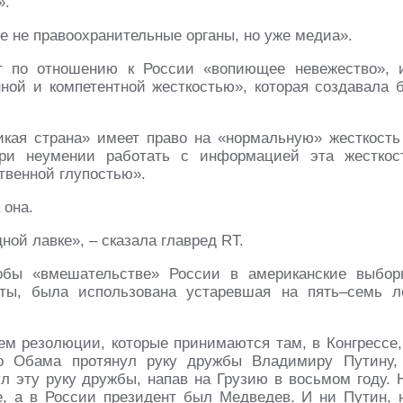
».
е не правоохранительные органы, но уже медиа».
 по отношению к России «вопиющее невежество», 
ной и компетентной жесткостью», которая создавала 
икая страна» имеет право на «нормальную» жесткость
при неумении работать с информацией эта жесткос
твенной глупостью».
 она.
ной лавке», – сказала главред RT.
обы «вмешательстве» России в американские выбор
ты, была использована устаревшая на пять–семь л
ем резолюции, которые принимаются там, в Конгрессе,
то Обама протянул руку дружбы Владимиру Путину,
л эту руку дружбы, напав на Грузию в восьмом году. 
, а в России президент был Медведев. И ни Путин, 