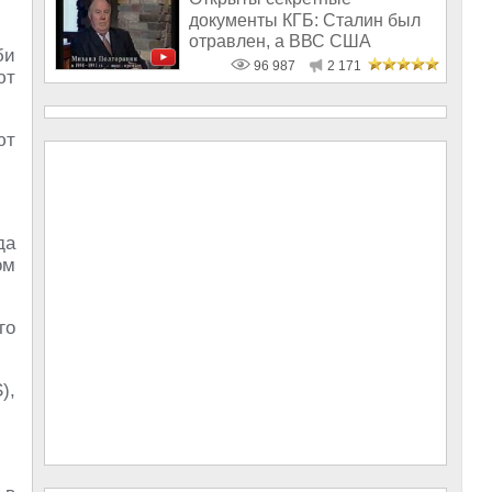
документы КГБ: Сталин был
отравлен, а ВВС США
би
бомбили СССР
96 987
2 171
ют
ют
да
ом
го
),