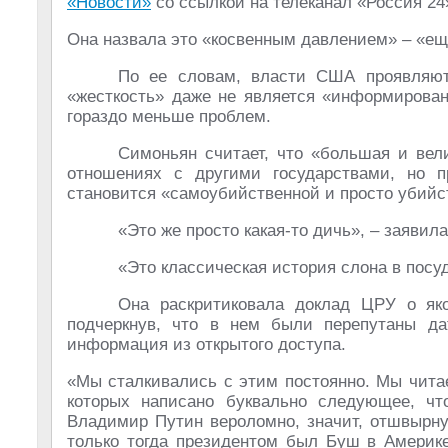
«Новости»
со ссылкой на телеканал «Россия 24
Она назвала это «косвенным давлением» – «ещ
По ее словам, власти США проявляют
«жесткость» даже не является «информирован
гораздо меньше проблем.
Симоньян считает, что «большая и вел
отношениях с другими государствами, но 
становится «самоубийственной и просто убийс
«Это же просто какая-то дичь», – заявила
«Это классическая история слона в посуд
Она раскритиковала доклад ЦРУ о як
подчеркнув, что в нем были перепутаны да
информация из открытого доступа.
«Мы сталкивались с этим постоянно. Мы чита
которых написано буквально следующее, ч
Владимир Путин вероломно, значит, отшвырну
только тогда президентом был Буш в Америке