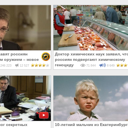
авят россиян
Доктор химических наук заявил, чт
м оружием – новое
россиян подвергают химическому
дварда Сноудена
геноциду
246 223
12 527
71 844
8 649
ог секретных
10-летний мальчик из Екатеринбург