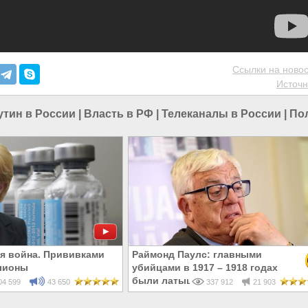
Ссылки на новос
Источн
утин в России
|
Власть в РФ
|
Телеканалы в России
|
По
я война. Прививками
Раймонд Паулс: главными
лионы
убийцами в 1917 – 1918 годах
были латыши и евреи, а не русски
4 599
43 650
337 912
21 903