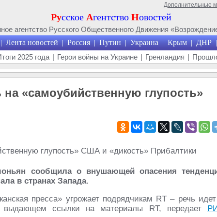
Дополнительные 
Ру
сское
А
гентство
Н
овостей
ое агентство Русского Общественного Движения «Возрождение
Лента новостей
Россия
Путин
Украина
Крым
ДНР
|
|
|
|
|
|
|
Итоги 2025 года
|
Герои войны на Украине
|
Гренландия
|
Прошло
 на «самоубийственную глупость»
моньян сообщила о внушающей опасения тенденц
ала в странах Запада.
анская пресса» угрожает подрядчикам RT – речь идет
e, выдающем ссылки на материалы RT, передает
Р