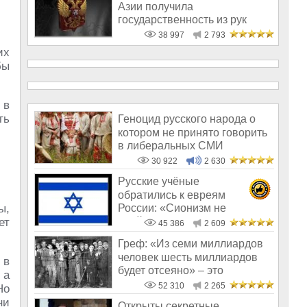
Азии получила
государственность из рук
России!
38 997
2 793
их
бы
 в
ть
Геноцид русского народа о
котором не принято говорить
в либеральных СМИ
30 922
2 630
Русские учёные
обратились к евреям
России: «Сионизм не
ы,
пройдёт!»
ет
45 386
2 609
Греф: «Из семи миллиардов
человек шесть миллиардов
 в
будет отсеяно» – это
 а
пострашнее,
52 310
2 265
Но
ни
Открыты секретные