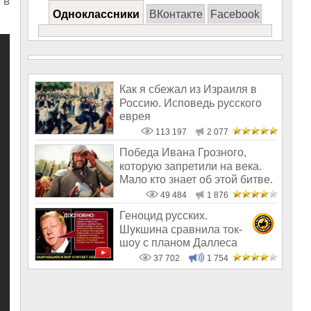
 в
Одноклассники
ВКонтакте
Facebook
Как я сбежал из Израиля в
Россию. Исповедь русского
еврея
113 197
2 077
Победа Ивана Грозного,
которую запретили на века.
Мало кто знает об этой битве.
Поч
49 484
1 876
Геноцид русских.
Шукшина сравнила ток-
шоу с планом Даллеса
37 702
1 754