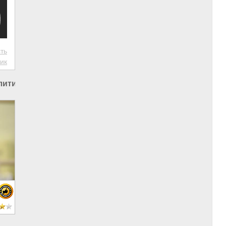
ть
ик
литика в России
|
Россия и США
е