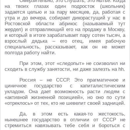
Омерзительно, это слушать, это нытье. Когда
на твоих глазах один подросток (школьник)
задается целью и за пару месяцев, да, работая с
утра и до вечера, собирает дикорастущий у нас в
Ростовской области абрикос (называемый тут
жердел) и отправляющий его на продажу в Москву,
и который в итоге зарабатывает пару сотен тысяч, а
взрослый дядька – его отец, имея рабочую
специальность, рассказывает, как он не может
полгода работу найти.
При этом, этот «следопыт» не соизволил ни
сходить в службу занятости, ни даже залезть на hh.
Россия – не СССР. Это прагматичное и
циничное государство с капиталистическим
укладом. Она дает возможность расти людям с
«активной жизненной позицией», но оно по сути
«отреклось» от тех, кто не шевелит своей задницей.
Да, в этом есть какая-то жестокость,
нынешнее государство в отличии от СССР не
стремиться навязывать тебе себя и бороться с