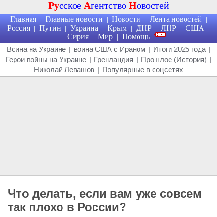
Ру
сское
А
гентство
Н
овостей
Главная
Главные новости
Новости
Лента новостей
|
|
|
|
Россия
Путин
Украина
Крым
ДНР
ЛНР
США
|
|
|
|
|
|
|
Сирия
Мир
Помощь
|
|
Война на Украине
|
война США с Ираном
|
Итоги 2025 года
|
Герои войны на Украине
|
Гренландия
|
Прошлое (История)
|
Николай Левашов
|
Популярные в соцсетях
Что делать, если вам уже совсем
так плохо в России?