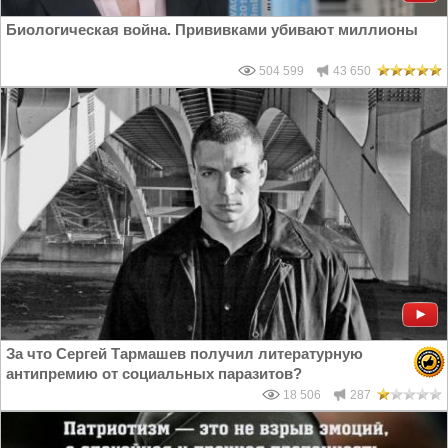
Биологическая война. Прививками убивают миллионы
504 599
43 650
За что Сергей Тармашев получил литературную
антипремию от социальных паразитов?
18 506
287