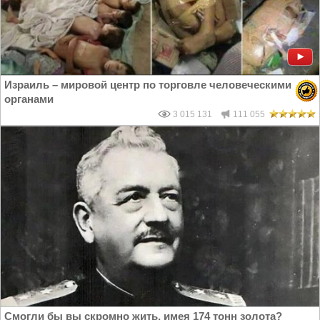
Израиль – мировой центр по торговле человеческими
органами
3 015 131
111 055
Смогли бы вы скромно жить, имея 174 тонн золота?