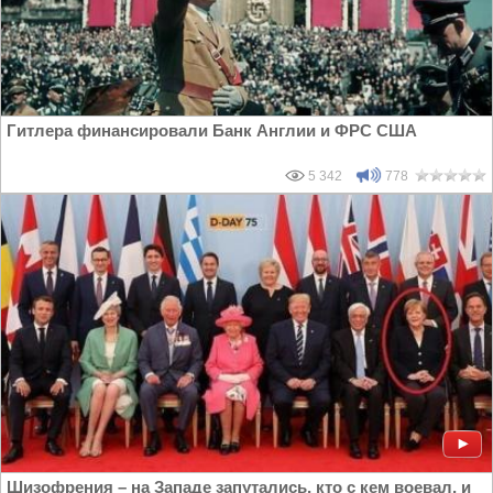
Гитлера финансировали Банк Англии и ФРС США
5 342
778
Шизофрения – на Западе запутались, кто с кем воевал, и