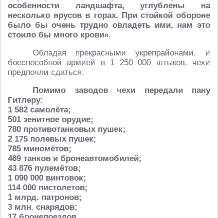
особенности ландшафта, углублены на
несколько ярусов в горах. При стойкой обороне
было бы очень трудно овладеть ими, нам это
стоило бы много крови».
Обладая прекрасными укрепрайонами, и
боеспособной армией в 1 250 000 штыков, чехи
предпочли сдаться.
Помимо заводов чехи передали пану
Гитлеру:
1 582 самолёта;
501 зенитное орудие;
780 противотанковых пушек;
2 175 полевых пушек;
785 миномётов;
469 танков и бронеавтомобилей;
43 876 пулемётов;
1 090 000 винтовок;
114 000 пистолетов;
1 млрд. патронов;
3 млн. снарядов;
17 бронепоездов.