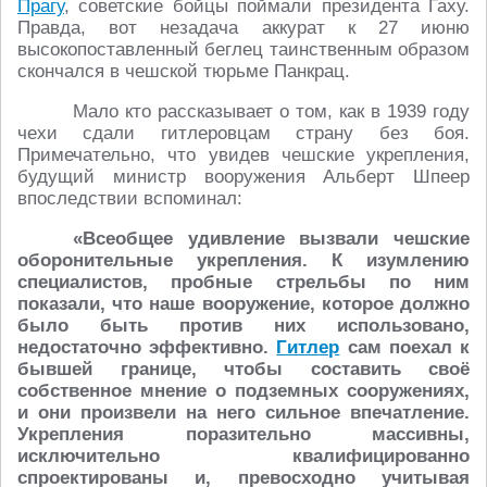
Прагу
, советские бойцы поймали президента Гаху.
Правда, вот незадача аккурат к 27 июню
высокопоставленный беглец таинственным образом
скончался в чешской тюрьме Панкрац.
Мало кто рассказывает о том, как в 1939 году
чехи сдали гитлеровцам страну без боя.
Примечательно, что увидев чешские укрепления,
будущий министр вооружения Альберт Шпеер
впоследствии вспоминал:
«Всеобщее удивление вызвали чешские
оборонительные укрепления. К изумлению
специалистов, пробные стрельбы по ним
показали, что наше вооружение, которое должно
было быть против них использовано,
недостаточно эффективно.
Гитлер
сам поехал к
бывшей границе, чтобы составить своё
собственное мнение о подземных сооружениях,
и они произвели на него сильное впечатление.
Укрепления поразительно массивны,
исключительно квалифицированно
спроектированы и, превосходно учитывая