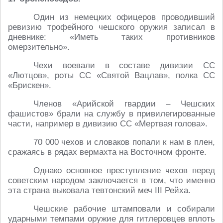
Один из немецких офицеров проводивший
ревизию трофейного чешского оружия записал в
дневнике: «Иметь таких противников
омерзительно».
Чехи воевали в составе дивизии СС
«Лютцов», роты СС «Святой Вацлав», полка СС
«Брискен».
Членов «Арийской гвардии – Чешских
фашистов» брали на службу в привилегированные
части, например в дивизию СС «Мертвая голова».
70 000 чехов и словаков попали к нам в плен,
сражаясь в рядах вермахта на Восточном фронте.
Однако основное преступление чехов перед
советским народом заключается в том, что именно
эта страна выковала тевтонский меч III Рейха.
Чешские рабочие штамповали и собирали
ударными темпами оружие для гитлеровцев вплоть