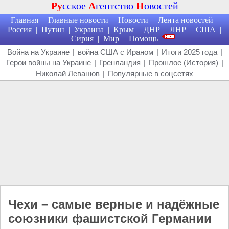
Ру
сское
А
гентство
Н
овостей
Главная
Главные новости
Новости
Лента новостей
|
|
|
|
Россия
Путин
Украина
Крым
ДНР
ЛНР
США
|
|
|
|
|
|
|
Сирия
Мир
Помощь
|
|
Война на Украине
|
война США с Ираном
|
Итоги 2025 года
|
Герои войны на Украине
|
Гренландия
|
Прошлое (История)
|
Николай Левашов
|
Популярные в соцсетях
Чехи – самые верные и надёжные
союзники фашистской Германии