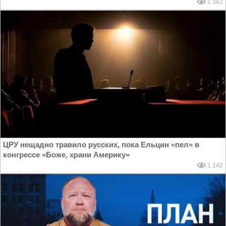
1 362
ЦРУ нещадно травило русских, пока Ельцин «пел» в
конгрессе «Боже, храни Америку»
1 142