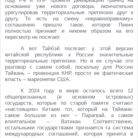
году РФ и КНР провели демаркацию границ на
основании уже нового договора, окончательно
урегулировав территориальные претензии друг к
другу. То есть на смену «неравноправному»
соглашению пришло такое, которое Пекин
полностью признает и никоим образом на его
пересмотр не посягает.
А вот Тайбэй посягает: у этой версии
китайской республики к России значительные
территориальные претензии. Но в ее случае это
разговор с самим собой, поскольку для России
Тайвань – провинция КНР, просто ее фактическая
власть – марионетки США.
К 2024 году в мире осталось всего 12
общепризнанных (в основном островных)
государств, которые по старой памяти считают
«настоящим» Китаем тот, который на Тайване:
самое большое из них – Парагвай, а самое
влиятельное – Ватикан. Соответственно,
остальными государствами признается та система
международных соглашений, которая принята в