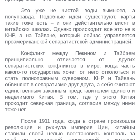
Это уже не чистой воды вымысел, а
полуправда. Подобные идеи существуют, карты
такие тоже есть – и они действительно висят в
китайских школах. Однако происходит все это не в
КНР, а на Тайване, который сейчас управляется
проамериканской сепаратистской администрацией.
Конфликт между Пекином и Тайбэем
принципиально отличается от других
сепаратистских конфликтов в мире, когда часть
какого-то государства хочет от него отколоться и
стать полноправным сувереном. КНР и Тайвань
обвиняют в сепаратизме друг друга, а себя считают
единственным законным представителем единого и
неделимого Китая. В том, где у этого Китая
проходит северная граница, согласия между ними
тоже нет.
После 1911 года, когда в стране произошла
революция и рухнула империя Цин, китайцы
ставили своей целью восстановить контроль за
всей ее заявленной территорией, в которую