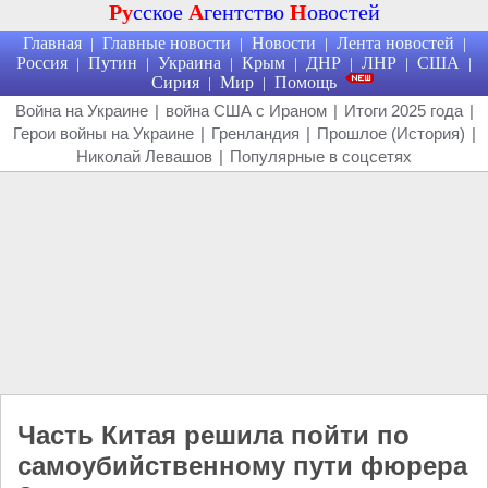
Ру
сское
А
гентство
Н
овостей
Главная
Главные новости
Новости
Лента новостей
|
|
|
|
Россия
Путин
Украина
Крым
ДНР
ЛНР
США
|
|
|
|
|
|
|
Сирия
Мир
Помощь
|
|
Война на Украине
|
война США с Ираном
|
Итоги 2025 года
|
Герои войны на Украине
|
Гренландия
|
Прошлое (История)
|
Николай Левашов
|
Популярные в соцсетях
Часть Китая решила пойти по
самоубийственному пути фюрера