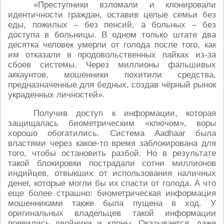
«Преступники взломали и клонировали
идентичности граждан, оставив целые семьи без
еды, пожилых – без пенсий, а больных – без
доступа в больницы. В одном только штате два
десятка человек умерли от голода после того, как
им отказали в продовольственных пайках из-за
сбоев системы. Через миллионы фальшивых
аккаунтов, мошенники похитили средства,
предназначенные для бедных, создав чёрный рынок
украденных личностей».
Получив доступ к информации, которая
защищалась биометрическим «ключом», воры
хорошо обогатились. Система Aadhaar была
властями через какое-то время заблокирована для
того, чтобы остановить разбой. Но в результате
такой блокировки пострадали сотни миллионов
индийцев, отвыкших от использования наличных
денег, которые могли бы их спасти от голода. А что
еще более страшно: биометрическая информация
мошенниками также была пущена в ход. У
оригинальных владельцев такой информации
появились двойники и клоны. Оказывается, даже