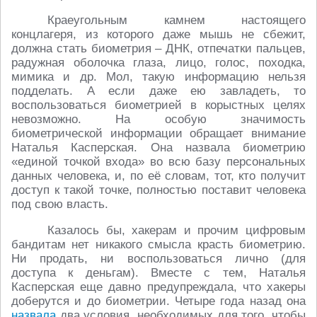
Краеугольным камнем настоящего
концлагеря, из которого даже мышь не сбежит,
должна стать биометрия – ДНК, отпечатки пальцев,
радужная оболочка глаза, лицо, голос, походка,
мимика и др. Мол, такую информацию нельзя
подделать. А если даже ею завладеть, то
воспользоваться биометрией в корыстных целях
невозможно. На особую значимость
биометрической информации обращает внимание
Наталья Касперская. Она назвала биометрию
«единой точкой входа» во всю базу персональных
данных человека, и, по её словам, тот, кто получит
доступ к такой точке, полностью поставит человека
под свою власть.
Казалось бы, хакерам и прочим цифровым
бандитам нет никакого смысла красть биометрию.
Ни продать, ни воспользоваться лично (для
доступа к деньгам). Вместе с тем, Наталья
Касперская еще давно предупреждала, что хакеры
доберутся и до биометрии. Четыре года назад она
назвала
два условия, необходимых для того, чтобы