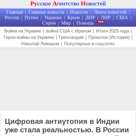
Ру
сское
А
гентство
Н
овостей
Главная
Главные новости
Новости
Лента новостей
|
|
|
|
Россия
Путин
Украина
Крым
ДНР
ЛНР
США
|
|
|
|
|
|
|
Сирия
Мир
Помощь
|
|
Война на Украине
|
война США с Ираном
|
Итоги 2025 года
|
Герои войны на Украине
|
Гренландия
|
Прошлое (История)
|
Николай Левашов
|
Популярные в соцсетях
Цифровая антиутопия в Индии
уже стала реальностью. В России