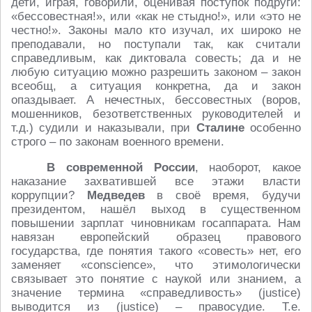
дети, играя, говорили, оценивая поступок подруги:
«бессовестная!», или «как не стыдно!», или «это не
честно!». Законы мало кто изучал, их широко не
преподавали, но поступали так, как считали
справедливым, как диктовала совесть; да и не
любую ситуацию можно разрешить законом – закон
всеобщ, а ситуация конкретна, да и закон
опаздывает. А нечестных, бессовестных (воров,
мошенников, безответственных руководителей и
т.д.) судили и наказывали, при
Сталине
особенно
строго – по законам военного времени.
В современной России
, наоборот, какое
наказание захватившей все этажи власти
коррупции?
Медведев
в своё время, будучи
президентом, нашёл выход в существенном
повышении зарплат чиновникам госаппарата. Нам
навязан европейский образец правового
государства, где понятия такого «совесть» нет, его
заменяет «conscience», что этимологически
связывает это понятие с наукой или знанием, а
значение термина «справедливость» (justice)
выводится из (justice) – правосудие. Т.е.