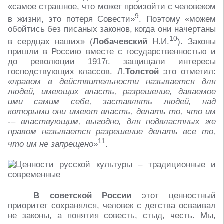
«самое страшное, что может произойти с человеком
9
в жизни, это потеря Совести»
. Поэтому «можем
обойтись без писаных законов, когда они начертаны
10
в сердцах наших» (
Лобачевский
Н.И.
). Законы
пришли в Россию вместе с государственностью и
до революции 1917г. защищали интересы
господствующих классов. Л.
Толстой
это отметил:
«правом в действительности называется для
людей, имеющих власть, разрешение, даваемое
ими самим себе, заставлять людей, над
которыми они имеют власть, делать то, что им
-– властвующим, выгодно, для подвластных же
правом называется разрешение делать все то,
11
что
им не запрещено»
.
В советской России
этот ценностный
приоритет сохранялся, человек с детства осваивал
не законы, а понятия совесть, стыд, честь. Мы,