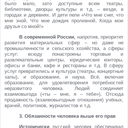
было мало, зато доступные всем театры,
библиотеки, дворцы культуры и т.д. – везде, в
городах и деревнях. И дети пели «Что мне снег, что
мне зной, Что мне дождик проливной, Когда мои
друзья со мной!»
В современной России,
напротив, приоритет
развития материальных сфер – но даже не
промышленности и сельского хозяйства, а сферы
услуг: всюду понастроены торговые и
развлекательные центры, юридические конторы,
офисы и банки, кафе и рестораны и т.д. В сферу
услуг превратились и культура (театры, концертные
залы), и образование, и наука. Всё, включая
образование, для удовлетворения потребностей
неразвитого человека. Людей соединяет
взаимовыгода («ты – мне, я – тебе»). Отсюда
продажность (взаимовыгодные отношения) учёных,
врачей, политиков, журналистов и т.д.
3. Обязанности человека выше его прав
Исторически
русский человек обеспечивал