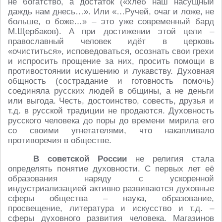
не богатство, а достаток («хлеб наш насущный
даждь нам днесь…». Или «…Ручей, очаг и ложе, не
больше, о боже…» – это уже современный бард
М.Щербаков). А при достижении этой цели –
православный человек идёт в церковь
«очиститься», исповедоваться, осознать свои грехи
и испросить прощение за них, просить помощи в
противостоянии искушению и лукавству. Духовная
общность (сострадание и готовность помочь)
соединяла русских людей в общины, а не деньги
или выгода. Честь, достоинство, совесть, друзья и
т.д. в русской традиции не продаются. Духовность
русского человека до поры до времени мирила его
со своими угнетателями, что накапливало
противоречия в обществе.
В советской России
не религия стала
определять понятие духовности. С первых лет её
образования наряду с ускоренной
индустриализацией активно развиваются духовные
сферы общества – наука, образование,
просвещение, литература и искусство и т.д. –
сферы духовного развития человека. Магазинов