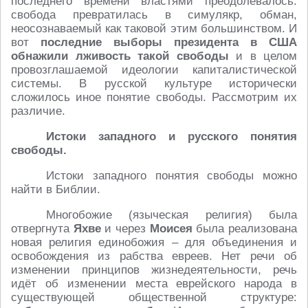
последнего времени властями преодолевалось:
свобода превратилась в симулякр, обман,
неосознаваемый как таковой этим большинством. И
вот
последние выборы президента в США
обнажили лживость такой свободы
и в целом
провозглашаемой идеологии капиталистической
системы. В русской культуре исторически
сложилось иное понятие свободы. Рассмотрим их
различие.
Истоки западного и русского понятия
свободы.
Истоки западного понятия свободы можно
найти в Библии.
Многобожие (языческая религия) была
отвергнута
Яхве
и через
Моисея
была реализована
новая религия единобожия – для объединения и
освобождения из рабства евреев. Нет речи об
изменении принципов жизнедеятельности, речь
идёт об изменении места еврейского народа в
существующей общественной структуре: