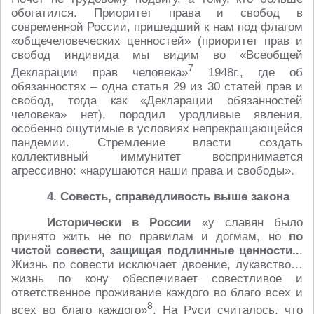
обогатился. Приоритет права и свобод в
современной России, пришедший к нам под флагом
«общечеловеческих ценностей» (приоритет прав и
свобод индивида мы видим во «Всеобщей
7
Декларации прав человека»
1948г., где об
обязанностях – одна статья 29 из 30 статей прав и
свобод, тогда как «Декларации обязанностей
человека» нет), породил уродливые явления,
особенно ощутимые в условиях непрекращающейся
пандемии. Стремление власти создать
коллективный иммунитет воспринимается
агрессивно: «нарушаются наши права и свободы».
4. Совесть, справедливость выше закона
Исторически в России
«у славян было
принято жить не по правилам и догмам, но
по
чистой совести, защищая подлинные ценности..
.
Жизнь по совести исключает двоение, лукавство…
жизнь по кону обеспечивает совестливое и
ответственное проживание каждого во благо всех и
8
всех во благо каждого»
. На Руси считалось, что