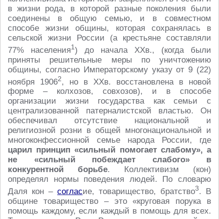
в жизни рода, в которой разные поколения были
соединены в общую семью, и в совместном
способе жизни общины, которая сохранялась в
сельской жизни России (а крестьяне составляли
1
77% населения
) до начала XXв., (когда были
приняты решительные меры по уничтожению
общины, согласно Императорскому указу от 9 (22)
2
ноября 1906
, но в ХХв. восстановлена в новой
форме – колхозов, совхозов), и в способе
организации жизни государства как семьи с
централизованной патерналистской властью. Он
обеспечивал отсутствие национальной и
религиозной розни в общей многонациональной и
многоконфессионной семье народа России, где
царил принцип «сильный помогает слабому», а
не «сильный побеждает слабого» в
конкурентной борьбе
. Коллективизм (кон)
определял нормы поведения людей. По словарю
3
Даля кон –
соглас
ие, товарищество, братство
. В
общине товарищество – это «круговая порука в
помощь каждому, если каждый в помощь для всех.