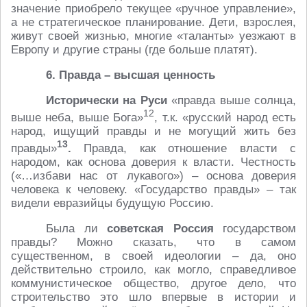
значение приобрело текущее «ручное управление»,
а не стратегическое планирование. Дети, взрослея,
живут своей жизнью, многие «таланты» уезжают в
Европу и другие страны (где больше платят).
6. Правда – высшая ценность
Исторически на Руси
«правда выше солнца,
12
выше неба, выше Бога»
, т.к. «русский народ есть
народ, ищущий правды и не могущий жить без
13
правды»
.
Правда, как отношение власти с
народом, как основа доверия к власти. Честность
(«…избави нас от лукавого») – основа доверия
человека к человеку. «Государство правды» – так
видели евразийцы будущую Россию.
Была ли
советская Россия
государством
правды? Можно сказать, что в самом
существенном, в своей идеологии – да, оно
действительно строило, как могло, справедливое
коммунистическое общество, другое дело, что
строительство это шло впервые в истории и