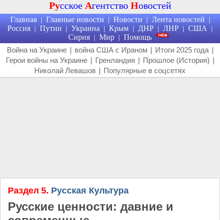
Ру
сское
А
гентство
Н
овостей
Главная
Главные новости
Новости
Лента новостей
|
|
|
|
Россия
Путин
Украина
Крым
ДНР
ЛНР
США
|
|
|
|
|
|
|
Сирия
Мир
Помощь
|
|
Война на Украине
|
война США с Ираном
|
Итоги 2025 года
|
Герои войны на Украине
|
Гренландия
|
Прошлое (История)
|
Николай Левашов
|
Популярные в соцсетях
Раздел 5.
Русская Культура
Русские ценности: давние и