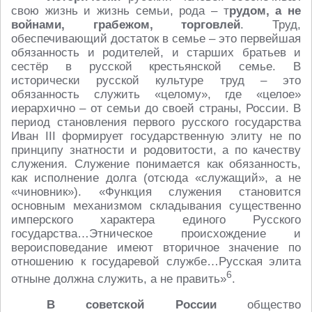
свою жизнь и жизнь семьи, рода – т
рудом, а не
войнами, грабежом, торговлей
. Труд,
обеспечивающий достаток в семье – это первейшая
обязанность и родителей, и старших братьев и
сестёр в русской крестьянской семье. В
исторически русской культуре труд – это
обязанность служить «целому», где «целое»
иерархично – от семьи до своей страны, России. В
период становления первого русского государства
Иван III формирует государственную элиту не по
принципу знатности и родовитости, а по качеству
служения. Служение понимается как обязанность,
как исполнение долга (отсюда «служащий», а не
«чиновник»). «Функция служения становится
основным механизмом складывания существенно
имперского характера единого Русского
государства…Этническое происхождение и
вероисповедание имеют вторичное значение по
отношению к государевой службе…Русская элита
6
отныне должна служить, а не править»
.
В советской России
общество