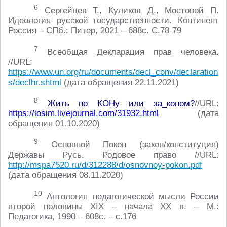
6
Сергейцев Т., Куликов Д., Мостовой П.
Идеология русской государственности. Континент
Россия – СПб.: Питер, 2021 – 688с. С.78-79
7
Всеобщая Декларация прав человека.
//URL:
https://www.un.org/ru/documents/decl_conv/declaration
s/declhr.shtml
(дата обращения 22.11.2021)
8
Жить по КОНу или за_коном?
//URL:
https://iosim.livejournal.com/31932.html
(дата
обращения 01.10.2020)
9
Основной Покон (закон/конституция)
Державы Русь. Родовое право //URL:
http://mspa7520.ru/d/312288/d/osnovnoy-pokon.pdf
(дата обращения 08.11.2020)
10
Антология педагогической мысли России
второй половины ХIХ – начала ХХ в. – М.:
Педагогика, 1990 – 608с. – с.176