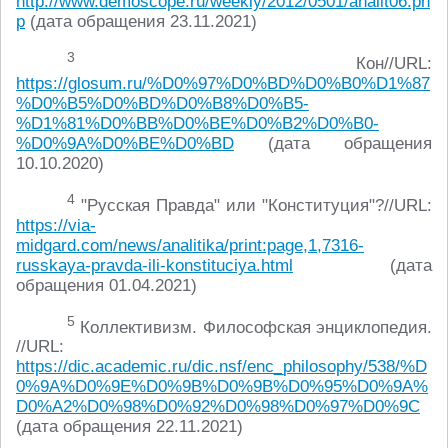
http://www.demoscope.ru/weekly/2012/0501/analit06.ph
p
(дата обращения 23.11.2021)
3
Кон//URL:
https://glosum.ru/%D0%97%D0%BD%D0%B0%D1%87
%D0%B5%D0%BD%D0%B8%D0%B5-
%D1%81%D0%BB%D0%BE%D0%B2%D0%B0-
%D0%9A%D0%BE%D0%BD
(дата обращения
10.10.2020)
4
"Русская Правда" или "Конституция"?//URL:
https://via-
midgard.com/news/analitika/print:page,1,7316-
russkaya-pravda-ili-konstituciya.html
(дата
обращения 01.04.2021)
5
Коллективизм. Философская энциклопедия.
//URL:
https://dic.academic.ru/dic.nsf/enc_philosophy/538/%D
0%9A%D0%9E%D0%9B%D0%9B%D0%95%D0%9A%
D0%A2%D0%98%D0%92%D0%98%D0%97%D0%9C
(дата обращения 22.11.2021)