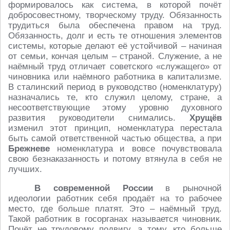
формировалось как система, в которой почёт
добросовестному, творческому труду. Обязанность
трудиться была обеспечена правом на труд.
Обязанность, долг и есть те отношения элементов
системы, которые делают её устойчивой – начиная
от семьи, кончая целым – страной. Служение, а не
наёмный труд отличает советского «служащего» от
чиновника или наёмного работника в капитализме.
В сталинский период в руководство (номенклатуру)
назначались те, кто служил целому, стране, а
несоответствующие этому уровню духовного
развития руководители снимались.
Хрущёв
изменил этот принцип, номенклатура перестала
быть самой ответственной частью общества, а при
Брежневе
номенклатура и вовсе почувствовала
свою безнаказанность и потому втянула в себя не
лучших.
В современной России
в рыночной
идеологии работник себя продаёт на то рабочее
место, где больше платят. Это – наёмный труд.
Такой работник в госорганах называется чиновник.
Почёт не трудовому подвигу, а тому, кто больше