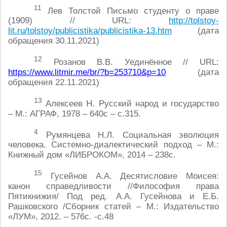
11
Лев Толстой Письмо студенту о праве
(1909) // URL:
http://tolstoy-
lit.ru/tolstoy/publicistika/publicistika-13.htm
(дата
обращения 30.11.2021)
12
Розанов В.В. Уединённое // URL:
https://www.litmir.me/br/?b=253710&p=10
(дата
обращения 22.11.2021)
13
Алексеев Н. Русский народ и государство
– М.: АГРАФ, 1978 – 640с – с.315.
4
Румянцева Н.Л. Социальная эволюция
человека. Системно-диалектический подход – М.:
Книжный дом «ЛИБРОКОМ», 2014 – 238с.
15
Гусейнов А.А. Десятисловие Моисея:
канон справедливости //Философия права
Пятикнижия/ Под ред. А.А. Гусейнова и Е.Б.
Рашковского /Сборник статей – М.: Издательство
«ЛУМ», 2012. – 576с. -с.48