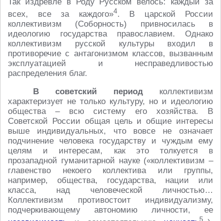
Так издревле в Роду Русском велось: каждый за
4
всех, все за каждого»
. В царской России
коллективизм (Соборность) привносилась в
идеологию государства православием. Однако
коллективизм русской культуры входил в
противоречие с антагонизмом классов, вызванным
эксплуатацией и несправедливостью
распределения благ.
В советский период
коллективизм
характеризует не только культуру, но и идеологию
общества – всю систему его хозяйства. В
Советской России общая цель и общие интересы
выше индивидуальных, что вовсе не означает
подчинение человека государству и чуждым ему
целям и интересам, как это толкуется в
прозападной гуманитарной науке («коллективизм –
главенство некоего коллектива или группы,
например, общества, государства, нации или
класса, над человеческой личностью…
Коллективизм противостоит индивидуализму,
подчеркивающему автономию личности, ее
5