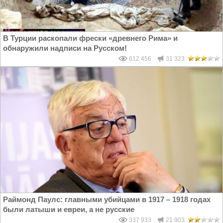
В Турции раскопали фрески «древнего Рима» и
обнаружили надписи на Русском!
612 456
31 323
Раймонд Паулс: главными убийцами в 1917 – 1918 годах
были латыши и евреи, а не русские
337 933
21 903