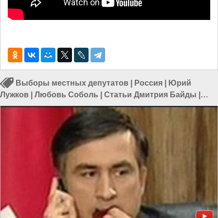
Выборы местных депутатов
|
Россия
|
Юрий
Лужков
|
Любовь Соболь
|
Статьи Дмитрия Байды
|
Народовластие
|
Пятая колонна в России
|
Власть в РФ