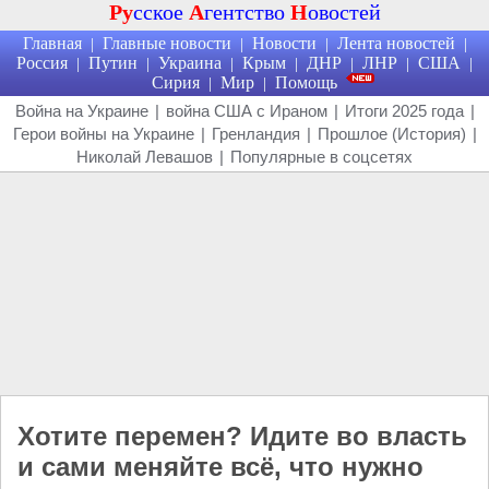
Ру
сское
А
гентство
Н
овостей
Главная
Главные новости
Новости
Лента новостей
|
|
|
|
Россия
Путин
Украина
Крым
ДНР
ЛНР
США
|
|
|
|
|
|
|
Сирия
Мир
Помощь
|
|
Война на Украине
|
война США с Ираном
|
Итоги 2025 года
|
Герои войны на Украине
|
Гренландия
|
Прошлое (История)
|
Николай Левашов
|
Популярные в соцсетях
Хотите перемен? Идите во власть
и сами меняйте всё, что нужно