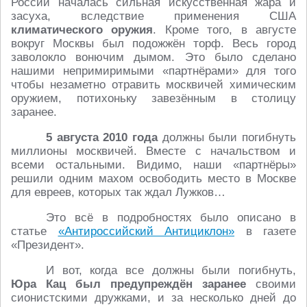
России началась сильная искусственная жара и
засуха, вследствие применения США
климатического оружия
. Кроме того, в августе
вокруг Москвы был подожжён торф. Весь город
заволокло вонючим дымом. Это было сделано
нашими непримиримыми «партнёрами» для того
чтобы незаметно отравить москвичей химическим
оружием, потихоньку завезённым в столицу
заранее.
5 августа 2010 года
должны были погибнуть
миллионы москвичей. Вместе с начальством и
всеми остальными. Видимо, наши «партнёры»
решили одним махом освободить место в Москве
для евреев, которых так ждал Лужков…
Это всё в подробностях было описано в
статье
«Антироссийский Антициклон»
в газете
«Президент».
И вот, когда все должны были погибнуть,
Юра Кац был предупреждён заранее
своими
сионистскими дружками, и за несколько дней до