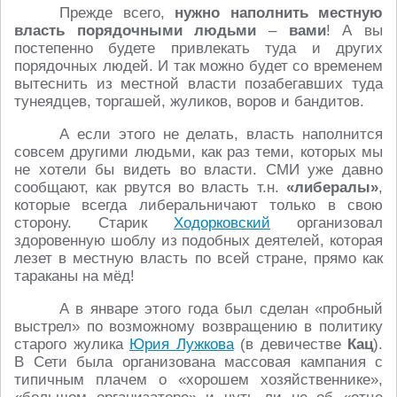
Прежде всего,
нужно наполнить местную
власть порядочными людьми
–
вами
! А вы
постепенно будете привлекать туда и других
порядочных людей. И так можно будет со временем
вытеснить из местной власти позабегавших туда
тунеядцев, торгашей, жуликов, воров и бандитов.
А если этого не делать, власть наполнится
совсем другими людьми, как раз теми, которых мы
не хотели бы видеть во власти. СМИ уже давно
сообщают, как рвутся во власть т.н.
«либералы»
,
которые всегда либеральничают только в свою
сторону. Старик
Ходорковский
организовал
здоровенную шоблу из подобных деятелей, которая
лезет в местную власть по всей стране, прямо как
тараканы на мёд!
А в январе этого года был сделан «пробный
выстрел» по возможному возвращению в политику
старого жулика
Юрия Лужкова
(в девичестве
Кац
).
В Сети была организована массовая кампания с
типичным плачем о «хорошем хозяйственнике»,