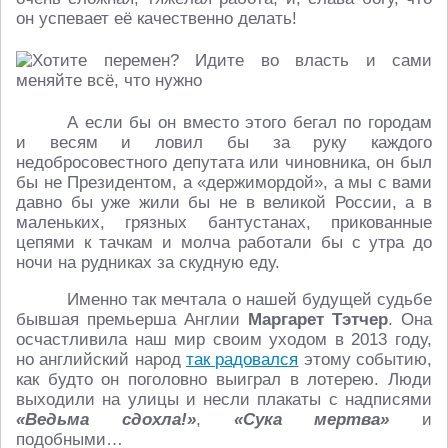
он успевает её качественно делать!
А если бы он вместо этого бегал по городам
и весям и ловил бы за руку каждого
недобросовестного депутата или чиновника, он был
бы не Президентом, а «держимордой», а мы с вами
давно бы уже жили бы не в великой России, а в
маленьких, грязных бантустанах, прикованные
цепями к тачкам и молча работали бы с утра до
ночи на рудниках за скудную еду.
Именно так мечтала о нашей будущей судьбе
бывшая премьерша Англии
Маргарет Тэтчер
. Она
осчастливила наш мир своим уходом в 2013 году,
но английский народ
так радовался
этому событию,
как будто он поголовно выиграл в лотерею. Люди
выходили на улицы и несли плакаты с надписями
«Ведьма сдохла!»
,
«Сука мертва»
и
подобными…