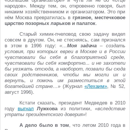
«большом организаторе» и чуть ли не об «отце
народов». Между тем, он, откровенно говоря, был
никаким хозяйственником и организатором. Это при
нём Москва превратилась в
грязное,
местечковое
царство позорных ларьков и палаток
.
Старый химик-пчеловод свою задачу видел
совсем в другом. Он, не стесняясь, сам признался
в этом в 1996 году:
«…
Моя задача
– создать
условия, при которых евреи в Москве и в России
чувствовали бы себя в благоприятной среде,
чувствовали бы себя комфортно... и не захотели
бы уезжать отсюда, а наоборот, позвали бы сюда
своих родственников, чтобы мы могли их и
вернуть, и помочь им разместиться в этой
богатейшей стране…»
(Журнал
«Лехаим»
, № 52,
август 1996).
Кстати сказать, президент Медведев в 2010
году
выгнал
Лужкова
из политики,
«вследствие
утраты президентского доверия»
!
А дело было в том
, что летом 2010 года в