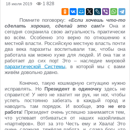
1 828
18 июля 2019
Помните поговорку:
«Если хочешь что-то
сделать хорошо, сделай это сам!»
Она и
сегодня сохранила свою актуальность практически
во всём. Особенно это верно по отношению к
местной власти. Российскую местную власть почти
два века паразиты воспитывали так, чтобы она
работала как можно хуже для людей. И она так и
работает до сих пор! Это – наследие мировой
паразитической Системы
, в которой мы с вами
живём довольно давно.
Конечно, такую кошмарную ситуацию нужно
исправлять. Но
Президент
в одиночку
здесь не
справится! У него не хватит ни рук, ни ног, чтобы
успеть постоянно забегать в каждый город и
наводить там порядок. И вообще,
это не его
работа
! Президент очень успешно занимается тем,
что успевает отбиваться от наших назойливых
«партнёров». Вот за это Честь ему и Хвала! Это
очень сложная, тяжёлая работа, и, слава богу, что