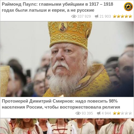
Раймонд Паулс: главными убийцами в 1917 – 1918
годах были латыши и евреи, а не русские
337 929
21 903
Протоиерей Димитрий Смирнов: надо повесить 98%
населения России, чтобы восторжествовала религия
93 395
4 944