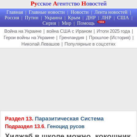
Ру
сское
А
гентство
Н
овостей
Главная
Главные новости
Новости
Лента новостей
|
|
|
|
Россия
Путин
Украина
Крым
ДНР
ЛНР
США
|
|
|
|
|
|
|
Сирия
Мир
Помощь
|
|
Война на Украине
|
война США с Ираном
|
Итоги 2025 года
|
Герои войны на Украине
|
Гренландия
|
Прошлое (История)
|
Николай Левашов
|
Популярные в соцсетях
Раздел 13.
Паразитическая Система
Подраздел 13.6.
Геноцид русов
Хиджаб в школе можно, кокошник