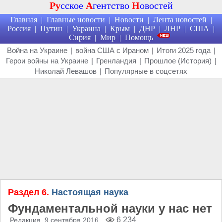
Ру
сское
А
гентство
Н
овостей
Главная
Главные новости
Новости
Лента новостей
|
|
|
|
Россия
Путин
Украина
Крым
ДНР
ЛНР
США
|
|
|
|
|
|
|
Сирия
Мир
Помощь
|
|
Война на Украине
|
война США с Ираном
|
Итоги 2025 года
|
Герои войны на Украине
|
Гренландия
|
Прошлое (История)
|
Николай Левашов
|
Популярные в соцсетях
Раздел 6.
Настоящая наука
Фундаментальной науки у нас нет
6 234
Редакция
, 9 сентября 2016