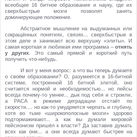
всеобщее 16 битное образование и науку, где их
сверхбыстрые мозги позволят занять
доминирующее положение.
Абстрактное мышление на выдуманных или
сокращённых понятиях, связях... сверхбыстрые в
этом деле и занимают всю верхушку «элиты». И
самая короткая и любимая ими программа –
отнять
у других
. Это самый прямой и короткий путь
получить что-нибудь.
И вот у меня вопрос: а что вы теперь думаете
о своём образовании? О, разумеется в 16-битной
системе, построенной 16 битной элитой, оно
считается нормой и необходимостью... но пейсы
всегда почему-то умнее... дык под себя и строили,
а РАСА в режиме деградации отстаёт по
скорости.... но как-то умудряется черпать и глубину,
хотя во тьме «широкополосные мозги» здорово
подтормаживают... а как вы думали мировой
пейсионизм пришёл к власти? Да заставив думать
всех как они... а они всегда думают быстрее на