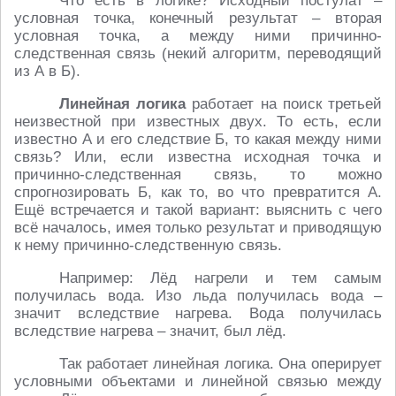
Что есть в логике? Исходный постулат –
условная точка, конечный результат – вторая
условная точка, а между ними причинно-
следственная связь (некий алгоритм, переводящий
из А в Б).
Линейная логика
работает на поиск третьей
неизвестной при известных двух. То есть, если
известно А и его следствие Б, то какая между ними
связь? Или, если известна исходная точка и
причинно-следственная связь, то можно
спрогнозировать Б, как то, во что превратится А.
Ещё встречается и такой вариант: выяснить с чего
всё началось, имея только результат и приводящую
к нему причинно-следственную связь.
Например: Лёд нагрели и тем самым
получилась вода. Изо льда получилась вода –
значит вследствие нагрева. Вода получилась
вследствие нагрева – значит, был лёд.
Так работает линейная логика. Она оперирует
условными объектами и линейной связью между