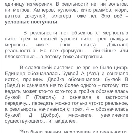
единицу измерения. В реальности нет ни вольтов,
ни метров. Амперов, кулонов, килограммов, кюри,
ваттов, джоулей, килогерц тоже нет.
Это всё –
условные постулаты
.
В реальности нет объектов с мерностью
ниже трёх и связей уровня ниже трёх (каждая
мерность имеет свою связь). Доказано
реальностью! Но все формулы – линейные или
плоскостные... а потому тоже абстрактны.
В славянской системе не зря не было цифр.
Единица обозначалась буквой А (Азъ) и означала
исток, причину. Двойка обозначалась буквой В
(Веди) и означала нечто более одного – потому что
ведать может кто-то кого-то; а тройка обозначалась
буквой Г (Глаголь) и означала в частности
передачу... передать можно только что-то реальное,
а реальность начинается с трёх. 4 – обозначалась
буквой Д (Добро), множение, увеличение
существующего... и так далее.
Это были знания, исходящие из реальности,