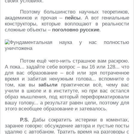
своих условиях.
Поэтому большинство научных теоретиков,
академиков и прочая –
пейсы
. А вот гениальные
конструкторы, которые воплощают в реальности
сложные объекты –
поголовно русские
.
Потом ещё чего-нить страшное вам раскрою.
А пока... задайте себе вопрос – вы 16 или 128... что
для вас образование – всё или зря потраченное
время и забитая ненужным голова... вспомните о
том, как вы
забыли
практически всё, чему вас
учили в школе и в институте, но при вас остался
образ мышления, под который переформатировали
вашу голову... а результат равен цели, поэтому для
этого всеобщее образование и затевалось.
P.
S.
Дабы сократить истерики в коментах,
заранее говорю: обсуждение автора и пустые посты
удаляю с автобаном. Тратить время на разговоры с