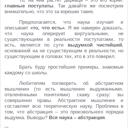
То, на чём растёт деревце – это его корни:
главные постулаты
. Так давайте же посмотрим
внимательно, что это за корешки такие.
Предполагается, что наука изучает и
описывает
«то, что есть»
. Я же намерен доказать,
что наука оперирует виртуальными, не
существующими в реальности постулатами, то
есть, является по сути
выдумкой чистейшей
,
основанной на не существующем в реальности, но
существующем в головах тех, кто в это поверил.
Брать буду простейшие примеры, знакомые
каждому со школы.
Любителям поговорить об абстрактном
мышлении (то есть мышлении выдуманными,
отвлечёнными понятиями) скажу сразу: вы
совершенно правы. Абстрактное мышление и
составляет всю теоретическую науку. Проблема в
том, что абстракция – это произвольного порядка
выдумка. Выводы?
Вся наука – абстракция
.