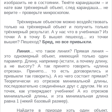
изобразить не в состоянии. Ткнёте карандашом – и
нате вам трёхмерный объект, след карандаша... не
верите – проверьте микроскопом.
Трёхмерным объектом можно воздействовать
только на трёхмерный объект и получить только
трёхмерный результат. А у нас что в учебниках? Из
точки А в точку Б вышел пешеход... из точки
вышел? Пешеход?
Бред, но все привыкли
.
Линия
... что такое линия? Прямая линия –
это одномерный объект, имеющий только один
параметр. Длину, например (кстати, а почему длину,
а не высоту? А так принято говорить «длина
отрезка». Принято... то есть договорились и
привыкли так говорить). А из чего состоит прямая?
Теоретически из отрезков минимальной длины,
последовательно соединённых друг с другом. Не из
точек, как утверждают учебники! А из отрезков
минимальной длины, и эта минимальная длина
равна 1 (некий базовый размер).
Найдите в природе хоть один объект,