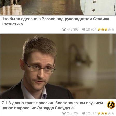
Что было сделано в России под руководством Сталина.
Статистика
442 309
18 707
США давно травят россиян биологическим оружием –
новое откровение Эдварда Сноудена
246 229
12 527