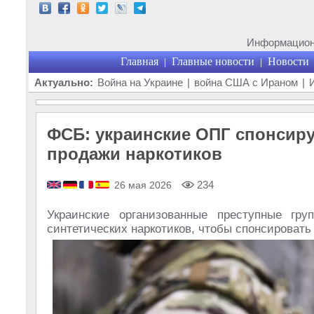
Информационн
Главная
Главные новости
Новости
|
|
Актуально:
Война на Украине
|
война США с Ираном
|
ФСБ: украинские ОПГ спонсиру
продажи наркотиков
234
26 мая 2026
Украинские организованные преступные гру
синтетических наркотиков, чтобы спонсировать