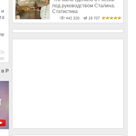
под руководством Сталина.
 и
Статистика
та
442 320
18 707
пе
ть
ик
 в России