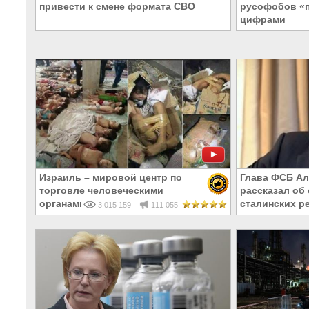
привести к смене формата СВО
русофобов «
цифрами
Израиль – мировой центр по
Глава ФСБ Ал
торговле человеческими
рассказал об
органами
сталинских р
3 015 159
111 055