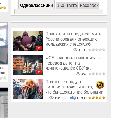
х
Одноклассники
ВКонтакте
Facebook
Приехали за предателями: в
России сорвали операцию
молдавских спецслужб
1 186
ФСБ задержала москвича за
перевод денег на
ка
криптокошелёк СБУ для
тов
финансирования див
357
Почти все продукты
питания заточены на то,
что бы сделать нас больными
и бесплодным
196 032
13 900