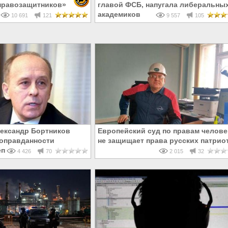
правозащитников»
главой ФСБ, напугала либеральны
академиков
10 691
121
9 557
105
ександр Бортников
Европейский суд по правам челове
 оправданности
не защищает права русских патрио
епрессий
4 426
70
2 015
32