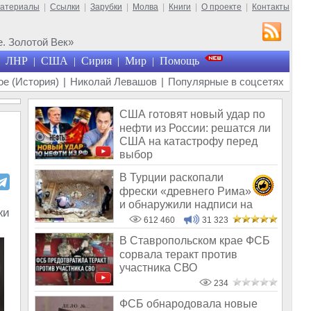
материалы
|
Ссылки
|
Зарубки
|
Молва
|
Книги
|
О проекте
|
Контакты
. Золотой Век»
ЛНР
США
Сирия
Мир
Помощь
|
|
|
|
е (История)
|
Николай Левашов
|
Популярные в соцсетях
США готовят новый удар по
нефти из России: решатся ли
США на катастрофу перед
выбор
В Турции раскопали
фрески «древнего Рима»
и обнаружили надписи на
жи
Русском!
612 460
31 323
В Ставропольском крае ФСБ
сорвала теракт против
участника СВО
234
ФСБ обнародовала новые