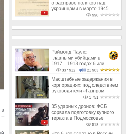
о расправе поляков над
украинцами в марте 1945
года
990
Раймонд Паулс:
главными убийцами в
1917 – 1918 годах были
латыши и евреи, а не русс
337 912
21 903
Масштабные задержания в
корпорациях: под следствием
руководители «Газпром
энергохол
1 751
35 ударных дронов: ФСБ
 в
сорвала подготовку купного
 –
теракта в Подмосковье
518
ый
Что было сделано в России