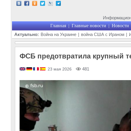
Информационн
Главная
Главные новости
Новости
|
|
Актуально:
Война на Украине
|
война США с Ираном
|
ФСБ предотвратила крупный те
481
23 мая 2026