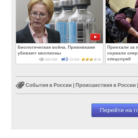
Биологическая война. Прививками
Приехали за 
убивают миллионы
сорвали опе
спецслужб
504 599
43 650
События в России
|
Происшествия в России
Перейти на г