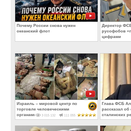
Почему России снова нужен
Директор ФС
океанский флот
русофобов «
цифрами
Израиль – мировой центр по
Глава ФСБ Ал
торговле человеческими
рассказал об
органами
сталинских р
3 015 132
111 055