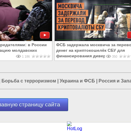
предателями: в России
ФСБ задержала москвича за перев
рацию молдавских
денег на криптокошелёк СБУ для
финансирования диверсий
1 186
350
|
Борьба с терроризмом
|
Украина и ФСБ
|
Россия и Зап
лавную страницу сайта