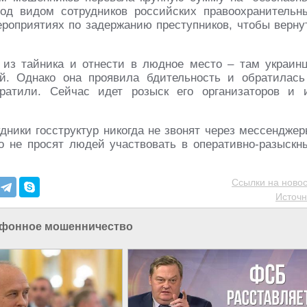
под видом сотрудников российских правоохранительн
ероприятиях по задержанию преступников, чтобы верну
 из тайника и отнести в людное место – там украин
й. Однако она проявила бдительность и обратилась
ратили. Сейчас идет розыск его организаторов и 
дники госструктур никогда не звонят через мессенджер
 не просят людей участвовать в оперативно-разыскн
Ссылки на новос
Источн
фонное мошенничество