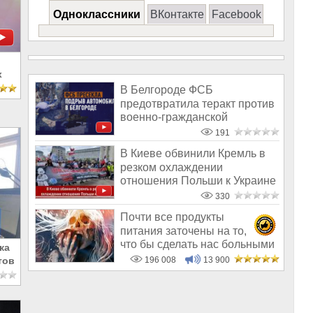
Одноклассники
ВКонтакте
Facebook
х
В Белгороде ФСБ
предотвратила теракт против
военно-гражданской
администрации Харько
191
В Киеве обвинили Кремль в
резком охлаждении
отношения Польши к Украине
330
Почти все продукты
питания заточены на то,
что бы сделать нас больными
ка
и бесплодным
196 008
13 900
тов