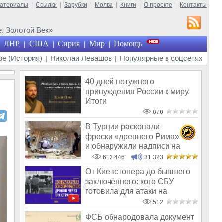
материалы
|
Ссылки
|
Зарубки
|
Молва
|
Книги
|
О проекте
|
Контакты
. Золотой Век»
ЛНР
США
Сирия
Мир
Помощь
|
|
|
|
е (История)
|
Николай Левашов
|
Популярные в соцсетях
40 дней потужного
принуждения России к миру.
Итоги
676
В Турции раскопали
фрески «древнего Рима»
и обнаружили надписи на
Русском!
612 446
31 323
От Киевстонера до бывшего
заключённого: кого СБУ
готовила для атаки на
оборонный за
512
ФСБ обнародовала документ