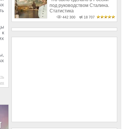
ых
под руководством Сталина.
ть
Статистика
442 300
18 707
цы
 к
их
ы,
ых
ть
ик