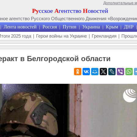
Дополнительные 
Ру
сское
А
гентство
Н
овостей
ое агентство Русского Общественного Движения «Возрождение
Лента новостей
Россия
Путин
Украина
Крым
ДНР
|
|
|
|
|
|
|
Итоги 2025 года
|
Герои войны на Украине
|
Гренландия
|
Прошло
ракт в Белгородской области