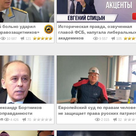
Б больно ударил
Историческая правда, озвученная
правозащитников»
главой ФСБ, напугала либеральны
академиков
10 687
121
9 557
105
ександр Бортников
Европейский суд по правам челове
 оправданности
не защищает права русских патрио
епрессий
4 426
70
2 015
32