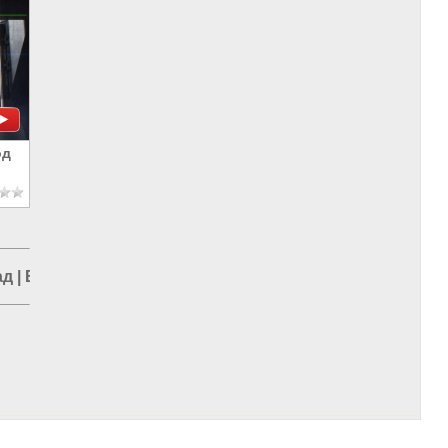
од
ад
|
Власть в РФ
|
Политика в России