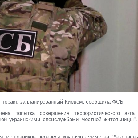
й теракт, запланированный Киевом, сообщила ФСБ.
чена попытка совершения террористического акта
ной украинскими спецслужбами местной жительницы",
 мошенников перевела крупную сумму на "безопасн