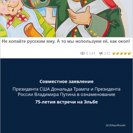
Не копайте русским яму. А то мы используем её, как окоп!
8 144
243