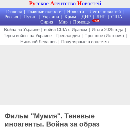
Ру
сское
А
гентство
Н
овостей
Главная
Главные новости
Новости
Лента новостей
|
|
|
|
Россия
Путин
Украина
Крым
ДНР
ЛНР
США
|
|
|
|
|
|
|
Сирия
Мир
Помощь
|
|
Война на Украине
|
война США с Ираном
|
Итоги 2025 года
|
Герои войны на Украине
|
Гренландия
|
Прошлое (История)
|
Николай Левашов
|
Популярные в соцсетях
Фильм "Мумия". Теневые
иноагенты. Война за образ