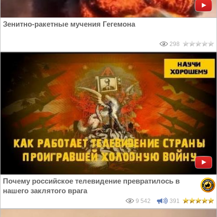
Зенитно-ракетные мучения Гегемона
298
Почему российское телевидение превратилось в
нашего заклятого врага
9 542
391