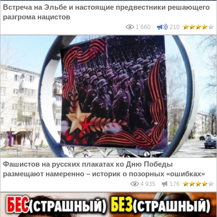
Встреча на Эльбе и настоящие предвестники решающего
разгрома нацистов
1 660
210
Фашистов на русских плакатах ко Дню Победы
размещают намеренно – историк о позорных «ошибках»
4 935
176