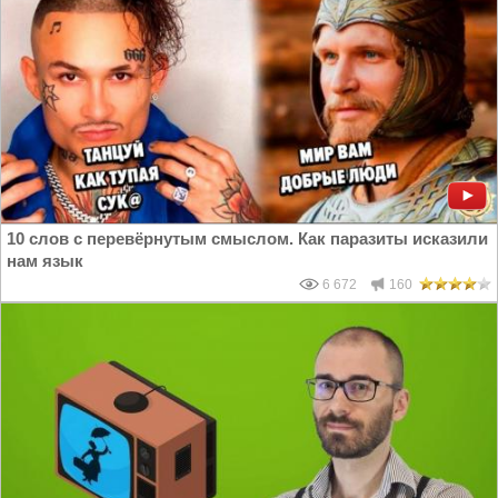
10 слов с перевёрнутым смыслом. Как паразиты исказили
нам язык
6 672
160