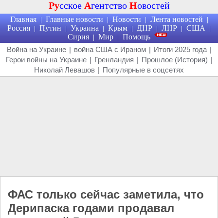
Ру
сское
А
гентство
Н
овостей
Главная
Главные новости
Новости
Лента новостей
|
|
|
|
Россия
Путин
Украина
Крым
ДНР
ЛНР
США
|
|
|
|
|
|
|
Сирия
Мир
Помощь
|
|
Война на Украине
|
война США с Ираном
|
Итоги 2025 года
|
Герои войны на Украине
|
Гренландия
|
Прошлое (История)
|
Николай Левашов
|
Популярные в соцсетях
ФАС только сейчас заметила, что
Дерипаска годами продавал