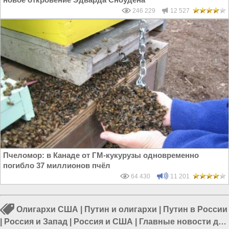
246 229
12 527
Пчеломор: в Канаде от ГМ-кукурузы одновременно
погибло 37 миллионов пчёл
64 430
11 201
Олигархи США
|
Путин и олигархи
|
Путин в России
|
Россия и Запад
|
Россия и США
|
Главные новости дня