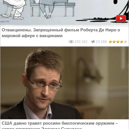
Отвакцинены. Запрещенный фильм Роберта Де Ниро о
мировой афере с вакцинами
210 162
13 168
США давно травят россиян биологическим оружием –
новое откровение Эдварда Сноудена