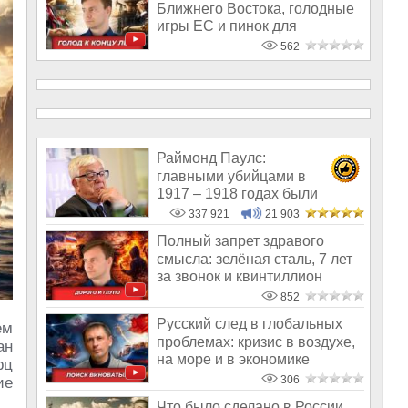
Ближнего Востока, голодные
игры ЕС и пинок для
релокантов
562
Раймонд Паулс:
главными убийцами в
1917 – 1918 годах были
латыши и евреи, а не русс
337 921
21 903
Полный запрет здравого
смысла: зелёная сталь, 7 лет
за звонок и квинтиллион
штрафа
852
Русский след в глобальных
ем
проблемах: кризис в воздухе,
ан
на море и в экономике
рц
306
ие
Что было сделано в России