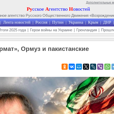
Дополнительные 
Ру
сское
А
гентство
Н
овостей
ое агентство Русского Общественного Движения «Возрождение
Лента новостей
Россия
Путин
Украина
Крым
ДНР
|
|
|
|
|
|
|
Итоги 2025 года
|
Герои войны на Украине
|
Гренландия
|
Прошло
рмат», Ормуз и пакистанские