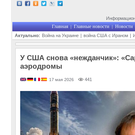
Информационн
Главная
Главные новости
Новости
|
|
Актуально:
Война на Украине
|
война США с Ираном
|
У США снова «нежданчик»: «Са
аэродромы
441
17 мая 2026