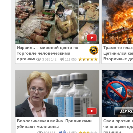
Израиль – мировой центр по
Трамп то плак
торговле человеческими
щетинился как
органами
Вторичные де
3 015 142
111 055
Биологическая война. Прививками
Свои против 
убивают миллионы
чиновники сд
позиции
504 613
43 650