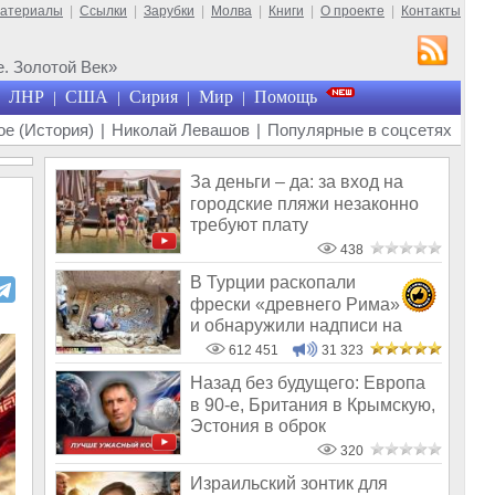
материалы
|
Ссылки
|
Зарубки
|
Молва
|
Книги
|
О проекте
|
Контакты
. Золотой Век»
ЛНР
США
Сирия
Мир
Помощь
|
|
|
|
е (История)
|
Николай Левашов
|
Популярные в соцсетях
За деньги – да: за вход на
городские пляжи незаконно
требуют плату
438
В Турции раскопали
фрески «древнего Рима»
и обнаружили надписи на
Русском!
612 451
31 323
Назад без будущего: Европа
в 90-е, Британия в Крымскую,
Эстония в оброк
320
Израильский зонтик для