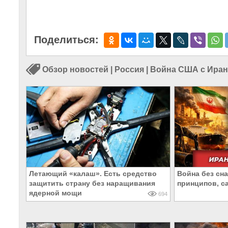
Поделиться:
Обзор новостей
|
Россия
|
Война США с Ира
Летающий «калаш». Есть средство
Война без сн
защитить страну без наращивания
принципов, с
ядерной мощи
694