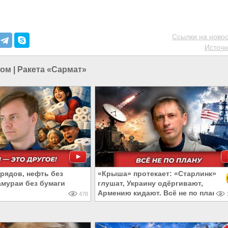
Ссылки на новос
Источн
ном
|
Ракета «Сармат»
арядов, нефть без
«Крыша» протекает: «Старлинк»
амураи без бумаги
глушат, Украину одёргивают,
Армению кидают. Всё не по плану
478
1