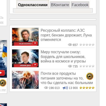
Одноклассники
ВКонтакте
Facebook
ть
ик
Ресурсный коллапс: АЗС
горят, бензин дорожает, Луна
отменяется
657
Миру постучали снизу:
бордель для школьников,
война в космосе и угрозы
Израиля
735
Почти все продукты
питания заточены на то,
что бы сделать нас больными
и бесплодным
196 013
13 900
 232