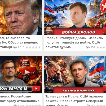
ал, то смеялся, то
Россия штампует дроны, Израиль
 ёж. Обзор за неделю.
получает гешефт на войне, США
тонации. 12 июля 2026
лечатся дурью
1 016
454
своих. Российские
Трамп увяз в Иране, США экономят 
ают врагу отвоеванные
ракетах, Россия строит Северный
морской путь
1 587
485