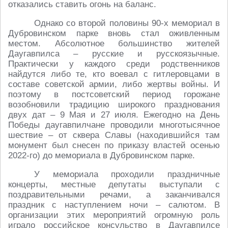
отказались ставить огонь на баланс.
Однако со второй половины 90-х мемориал в
Дубровинском парке вновь стал оживленным
местом. Абсолютное большинство жителей
Даугавпилса – русские и русскоязычные.
Практически у каждого среди родственников
найдутся либо те, кто воевал с гитлеровцами в
составе советской армии, либо жертвы войны. И
поэтому в постсоветский период горожане
возобновили традицию широкого празднования
двух дат – 9 Мая и 27 июля. Ежегодно на День
Победы даугавпилчане проводили многотысячное
шествие – от сквера Славы (находившийся там
монумент был снесен по приказу властей осенью
2022-го) до мемориала в Дубровинском парке.
У мемориала проходили праздничные
концерты, местные депутаты выступали с
поздравительными речами, а заканчивался
праздник с наступлением ночи – салютом. В
организации этих мероприятий огромную роль
играло российское консульство в Даугавпилсе