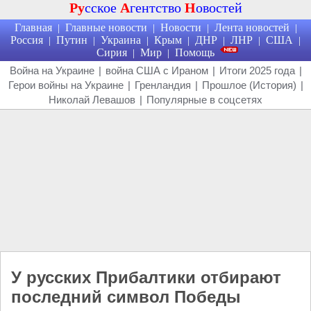
Ру
сское
А
гентство
Н
овостей
Главная
Главные новости
Новости
Лента новостей
|
|
|
|
Россия
Путин
Украина
Крым
ДНР
ЛНР
США
|
|
|
|
|
|
|
Сирия
Мир
Помощь
|
|
Война на Украине
|
война США с Ираном
|
Итоги 2025 года
|
Герои войны на Украине
|
Гренландия
|
Прошлое (История)
|
Николай Левашов
|
Популярные в соцсетях
У русских Прибалтики отбирают
последний символ Победы