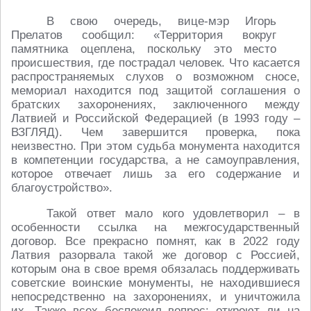
В свою очередь, вице-мэр Игорь
Прелатов сообщил: «Территория вокруг
памятника оцеплена, поскольку это место
происшествия, где пострадал человек. Что касается
распространяемых слухов о возможном сносе,
мемориал находится под защитой соглашения о
братских захоронениях, заключенного между
Латвией и Российской Федерацией (в 1993 году –
ВЗГЛЯД). Чем завершится проверка, пока
неизвестно. При этом судьба монумента находится
в компетенции государства, а не самоуправления,
которое отвечает лишь за его содержание и
благоустройство».
Такой ответ мало кого удовлетворил – в
особенности ссылка на межгосударственный
договор. Все прекрасно помнят, как в 2022 году
Латвия разорвала такой же договор с Россией,
которым она в свое время обязалась поддерживать
советские воинские монументы, не находившиеся
непосредственно на захоронениях, и уничтожила
их. Также всех беспокоил вопрос: откроют ли на