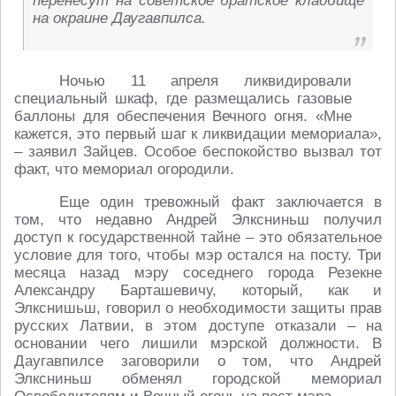
перенесут на советское братское кладбище
на окраине Даугавпилса.
Ночью 11 апреля ликвидировали
специальный шкаф, где размещались газовые
баллоны для обеспечения Вечного огня. «Мне
кажется, это первый шаг к ликвидации мемориала»,
– заявил Зайцев. Особое беспокойство вызвал тот
факт, что мемориал огородили.
Еще один тревожный факт заключается в
том, что недавно Андрей Элксниньш получил
доступ к государственной тайне – это обязательное
условие для того, чтобы мэр остался на посту. Три
месяца назад мэру соседнего города Резекне
Александру Барташевичу, который, как и
Элкснишьш, говорил о необходимости защиты прав
русских Латвии, в этом доступе отказали – на
основании чего лишили мэрской должности. В
Даугавпилсе заговорили о том, что Андрей
Элксниньш обменял городской мемориал