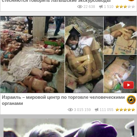
стесняются говорить латышские экскурсоводы
22 638
1 510
Израиль – мировой центр по торговле человеческими
органами
3 015 159
111 055