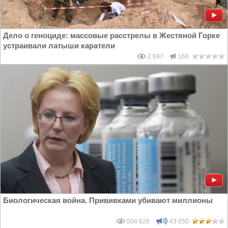
Дело о геноциде: массовые расстрелы в Жестяной Горке
устраивали латыши каратели
2 697
168
Биологическая война. Прививками убивают миллионы
504 626
43 650