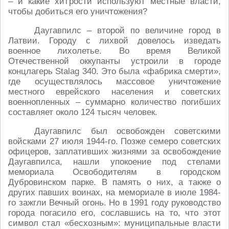
– и какие хитрости используют местные власти,
чтобы добиться его уничтожения?
Даугавпилс – второй по величине город в
Латвии. Городу с лихвой довелось изведать
военное лихолетье. Во время Великой
Отечественной оккупанты устроили в городе
концлагерь Stalag 340. Это была «фабрика смерти»,
где осуществлялось массовое уничтожение
местного еврейского населения и советских
военнопленных – суммарно количество погибших
составляет около 124 тысяч человек.
Даугавпилс был освобожден советскими
войсками 27 июля 1944-го. Позже семеро советских
офицеров, заплативших жизнями за освобождение
Даугавпилса, нашли упокоение под стелами
мемориала Освободителям в городском
Дубровинском парке. В память о них, а также о
других павших воинах, на мемориале в июле 1984-
го зажгли Вечный огонь. Но в 1991 году руководство
города погасило его, сославшись на то, что этот
символ стал «бесхозным»: муниципальные власти