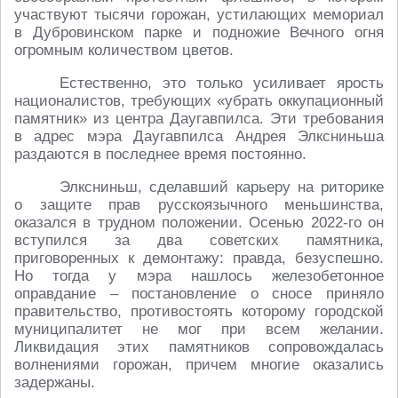
участвуют тысячи горожан, устилающих мемориал
в Дубровинском парке и подножие Вечного огня
огромным количеством цветов.
Естественно, это только усиливает ярость
националистов, требующих «убрать оккупационный
памятник» из центра Даугавпилса. Эти требования
в адрес мэра Даугавпилса Андрея Элксниньша
раздаются в последнее время постоянно.
Элксниньш, сделавший карьеру на риторике
о защите прав русскоязычного меньшинства,
оказался в трудном положении. Осенью 2022-го он
вступился за два советских памятника,
приговоренных к демонтажу: правда, безуспешно.
Но тогда у мэра нашлось железобетонное
оправдание – постановление о сносе приняло
правительство, противостоять которому городской
муниципалитет не мог при всем желании.
Ликвидация этих памятников сопровождалась
волнениями горожан, причем многие оказались
задержаны.