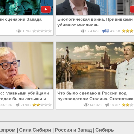
ий сценарий Запада
Биологическая война. Прививками
убивают миллионы
1 789
504 629
43 650
с: главными убийцами
Что было сделано в России под
8 годах были латыши и
руководством Сталина. Статистика
усские
337 936
21 903
442 323
18 707
азпром
|
Сила Сибири
|
Россия и Запад
|
Сибирь