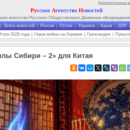
Дополнительные 
Ру
сское
А
гентство
Н
овостей
ое агентство Русского Общественного Движения «Возрождение
Лента новостей
Россия
Путин
Украина
Крым
ДНР
|
|
|
|
|
|
|
Итоги 2025 года
|
Герои войны на Украине
|
Гренландия
|
Прошло
Силы Сибири – 2» для Китая