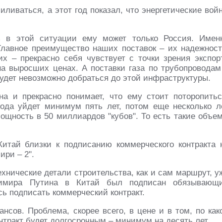
ливаться, а этот год показал, что энергетические вой
ь в этой ситуации ему может только Россия. Имен
Главное преимущество наших поставок – их надежност
х – прекрасно себя чувствует с точки зрения экспор
на выросших ценах. А поставки газа по трубопроводам
удет невозможно добраться до этой инфраструктуры.
а и прекрасно понимает, что ему стоит поторопитьс
вода уйдет минимум пять лет, потом еще несколько л
ощность в 50 миллиардов "кубов". То есть такие объе
Китай близки к подписанию коммерческого контракта 
ири – 2".
ехнические детали строительства, как и сам маршрут, у
имира Путина в Китай был подписан обязывающ
ь подписать коммерческий контракт.
нсов. Проблема, скорее всего, в цене и в том, по как
нтракт будет долгосрочным – минимум на десять лет.