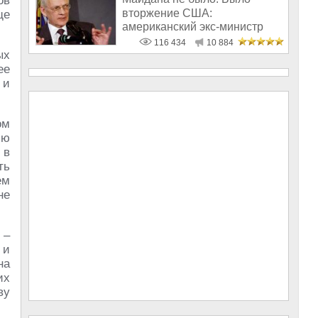
ов
вторжение США:
ще
американский экс-министр
написал открытое пись
116 434
10 884
ых
ее
 и
ом
сю
 в
ть
ем
не
 –
 и
на
их
ву