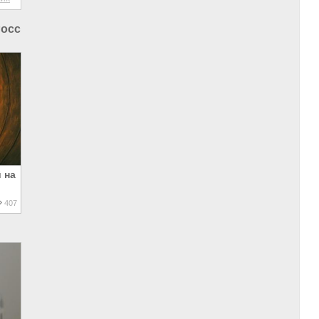
России
|
Власть в РФ
 на
407