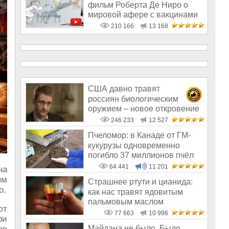
фильм Роберта Де Ниро о
мировой афере с вакцинами
210 166
13 168
США давно травят
россиян биологическим
оружием – новое откровение
Эдварда Сноудена
246 233
12 527
Пчеломор: в Канаде от ГМ-
кукурузы одновременно
погибло 37 миллионов пчёл
64 441
11 201
на
ым
Страшнее ртути и цианида:
о.
как нас травят ядовитым
пальмовым маслом
ют
77 663
10 996
ри
Майдана не было. Было