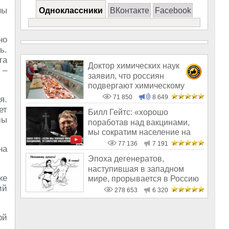
ны
Одноклассники
ВКонтакте
Facebook
но
ь.
та
Доктор химических наук
 –
заявил, что россиян
подвергают химическому
геноциду
71 850
8 649
я.
ет
Билл Гейтс: «хорошо
мы
поработав над вакцинами,
мы сократим население на
10-15%»
77 136
7 191
на
Эпоха дегенератов,
наступившая в западном
же
мире, прорывается в Россию
ий
278 653
6 320
ой