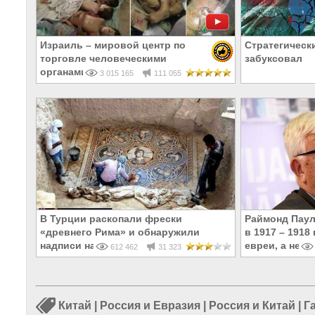
Израиль – мировой центр по
Стратегическ
торговле человеческими
забуксовал
органами
3 015 165
111 055
В Турции раскопали фрески
Раймонд Паул
«древнего Рима» и обнаружили
в 1917 – 191
надписи на Русском!
евреи, а не р
612 462
31 323
Китай
|
Россия и Евразия
|
Россия и Китай
|
Г