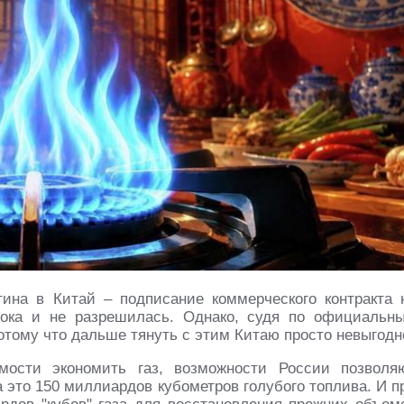
ина в Китай – подписание коммерческого контракта 
пока и не разрешилась. Однако, судя по официальн
Потому что дальше тянуть с этим Китаю просто невыгодн
мости экономить газ, возможности России позволя
 а это 150 миллиардов кубометров голубого топлива. И п