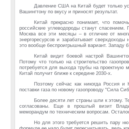
Давление США на Китай будет только уси
Вашингтону по вкусу и приносят результат.
Китай прекрасно понимает, что помоч
российские углеводороды станут спасением. 
Москва все эти месяцы – в отличие от многи
энергоресурсов и зарабатывает сверхдоходы 
это вообще беспроигрышный вариант. Западу б
Китай видит боевой настрой Вашингтон
Потому что только на строительство газопро
потребуется для выхода трубы на проектную м
Китай получит ближе к середине 2030-х.
Поэтому сейчас как никогда Россия и 
поставки газа по новому газопроводу "Сила Сиб
Более десяти лет страны шли к этому. Т
согласованы. Еще в прошлый визит Влад
меморандум по техническим вопросам. Осталос
Но для этого требуется решить пару нюа
формуле ее надо будет пересчитывать, ведь ко