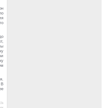
он
по
ия
го
до
т,
лы
ку
чи
ку
ем
я.
 В
ее
ть
ик