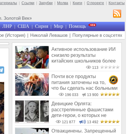
материалы
|
Ссылки
|
Зарубки
|
Молва
|
Книги
|
О проекте
|
Контакты
. Золотой Век»
ЛНР
США
Сирия
Мир
Помощь
|
|
|
|
е (История)
|
Николай Левашов
|
Популярные в соцсетях
Активное использование ИИ
снизило результаты
китайских школьников более
чем на 20%
113
Почти все продукты
питания заточены на то,
что бы сделать нас больными
и бесплодным
196 033
13 900
Девицкие Орлята:
расстрелянные фашистами
дети-герои, о которых не
рассказывают в шк
121 877
13 492
Отвакцинены. Запрещенный