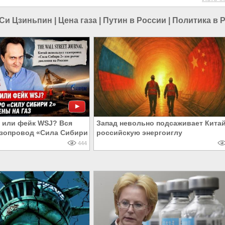
Си Цзиньпин
|
Цена газа
|
Путин в России
|
Политика в 
 или фейк WSJ? Вся
Запад невольно подсаживает Китай
азопровод «Сила Сибири
российскую энергоиглу
444