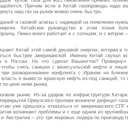
рдов "кубов" газа для восстановления прежних объем
надобится. Причем если в Китай газопроводы надо е
ернуть наш газ на рынок можно очень быстро.
аданий и газовой аскезы с надеждой на появление нужн
нергии. Китайское руководство в этом плане бол
орзину. Пекин много работает и с солнцем, и с ветром –
шают Китай этой самой дешевой энергии, которая в т
аться быстрее американской. Именно Китай скупал в
а и России. Но что сделал Вашингтон? Провернул
 чтобы снять санкции с венесуэльской нефти и лиши
 при разворачивании конфликта с Ираном на Ближн
 власть и вывести иранскую нефть из-под санкций, то 
 по цене ниже рынка.
зовом рынке. Из-за ударов по инфраструктуре Катара
 перекрытия Ормузского пролива возникли дефицит газа
 Китаю уже пришлось отказаться от американского СПГ 
Китая возникают проблемы и с еще одним из крупнейш
 и Австралия – это три мировых лидера по производст