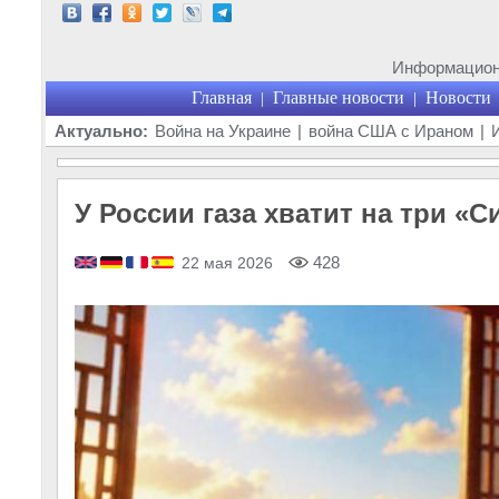
Информационн
Главная
Главные новости
Новости
|
|
Актуально:
Война на Украине
|
война США с Ираном
|
У России газа хватит на три «
428
22 мая 2026