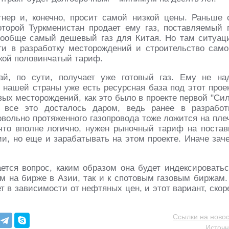
нер и, конечно, просит самой низкой цены. Раньше 
которой Туркменистан продает ему газ, поставляемый 
вообще самый дешевый газ для Китая. Но там ситуац
ги в разработку месторождений и строительство само
акой половинчатый тариф.
й, по сути, получает уже готовый газ. Ему не на
 нашей страны уже есть ресурсная база под этот проек
вых месторождений, как это было в проекте первой "Си
" все это досталось даром, ведь ранее в разработ
вольно протяженного газопровода тоже ложится на пле
 что вполне логично, нужен рыночный тариф на постав
ии, но еще и зарабатывать на этом проекте. Иначе зач
ется вопрос, каким образом она будет индексироватьс
м на бирже в Азии, так и к спотовым газовым биржам.
 в зависимости от нефтяных цен, и этот вариант, скор
Ссылки на новос
Источн