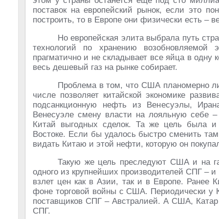
этом у страны останется еще под сто миллиа
поставок на европейский рынок, если это по
построить, то в Европе они физически есть – в
Но европейская элита выбрала путь стр
технологий по хранению возобновляемой э
прагматично и не складывает все яйца в одну к
весь дешевый газ на рынке собирает.
Проблема в том, что США планомерно ли
числе позволяет китайской экономике развив
подсанкционную нефть из Венесуэлы, Иран
Венесуэле смену власти на лояльную себе –
Китай выгодных сделок. Та же цель была и
Востоке. Если бы удалось быстро сменить там
видать Китаю и этой нефти, которую он покупал
Такую же цель преследуют США и на га
одного из крупнейших производителей СПГ – и
взлет цен как в Азии, так и в Европе. Ранее
фоне торговой войны с США. Периодически у 
поставщиков СПГ – Австралией. А США, Катар
СПГ.