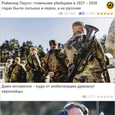
Раймонд Паулс: главными убийцами в 1917 – 1918
годах были латыши и евреи, а не русские
337 925
21 903
Даже интересно – куда от мобилизации драпанут
европейцы
1 170