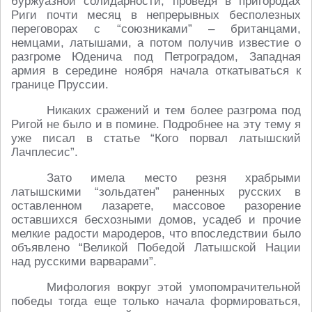
буржуазной солидарности, проведя в пригородах
Риги почти месяц в непрерывных бесполезных
переговорах с “союзниками” – британцами,
немцами, латышами, а потом получив известие о
разгроме Юденича под Петроградом, Западная
армия в середине ноября начала откатываться к
границе Пруссии.
Никаких сражений и тем более разгрома под
Ригой не было и в помине. Подробнее на эту тему я
уже писал в статье “Кого порвал латышский
Лачплесис”.
Зато имела место резня храбрыми
латышскими “зольдатен” раненных русских в
оставленном лазарете, массовое разорение
оставшихся бесхозными домов, усадеб и прочие
мелкие радости мародеров, что впоследствии было
объявлено “Великой Победой Латышской Нации
над русскими варварами”.
Мифология вокруг этой умопомрачительной
победы тогда еще только начала формироваться,