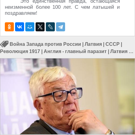
Это единственная правда, остающаяся
неизменной более 100 лет. С чем латышей и
поздравляем!
Война Запада против России
|
Латвия
|
СССР
|
Революция 1917
|
Англия - главный паразит
|
Латвия и
Россия
|
СССР и Россия