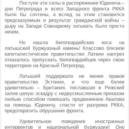
Поступи эти силы в распоряжение Юденича –
дни Петрограда и всего Западного фронта РККА
были бы сочтены, а вслед за этим становился
предсказуемым и результат гражданской войны –
дыру на Западе Совнаркому затыкать было просто
нечем.
Но нашла белогвардейская коса на
латышский буржуазный камень! Классово близкое
капиталистическое правительство Латвии наотрез
отказалось пропускать белогвардейцев через свою
территорию на Красный Петроград.
Латышей поддержало не менее правое
правительство Эстонии, и что еще более
удивительно – Британия, пославшая в Рижский
залив целую эскадру с недвусмысленным приказом
любым способом помешать продвижению Авалова
на помощь Юденичу, спасти от разгрома РККА,
предотвратить обрушение фронта.
Удивительное поведение иностранных
интервентов и национальной буржуазии! Оно