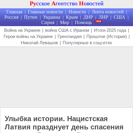
Ру
сское
А
гентство
Н
овостей
Главная
Главные новости
Новости
Лента новостей
|
|
|
|
Россия
Путин
Украина
Крым
ДНР
ЛНР
США
|
|
|
|
|
|
|
Сирия
Мир
Помощь
|
|
Война на Украине
|
война США с Ираном
|
Итоги 2025 года
|
Герои войны на Украине
|
Гренландия
|
Прошлое (История)
|
Николай Левашов
|
Популярные в соцсетях
Улыбка истории. Нацистская
Латвия празднует день спасения