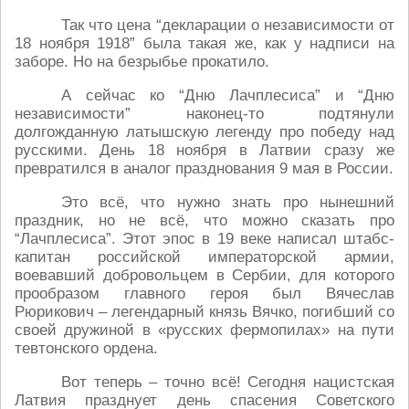
Так что цена “декларации о независимости от
18 ноября 1918” была такая же, как у надписи на
заборе. Но на безрыбье прокатило.
А сейчас ко “Дню Лачплесиса” и “Дню
независимости” наконец-то подтянули
долгожданную латышскую легенду про победу над
русскими. День 18 ноября в Латвии сразу же
превратился в аналог празднования 9 мая в России.
Это всё, что нужно знать про нынешний
праздник, но не всё, что можно сказать про
“Лачплесиса”. Этот эпос в 19 веке написал штабс-
капитан российской императорской армии,
воевавший добровольцем в Сербии, для которого
прообразом главного героя был Вячеслав
Рюрикович – легендарный князь Вячко, погибший со
своей дружиной в «русских фермопилах» на пути
тевтонского ордена.
Вот теперь – точно всё! Сегодня нацистская
Латвия празднует день спасения Советского