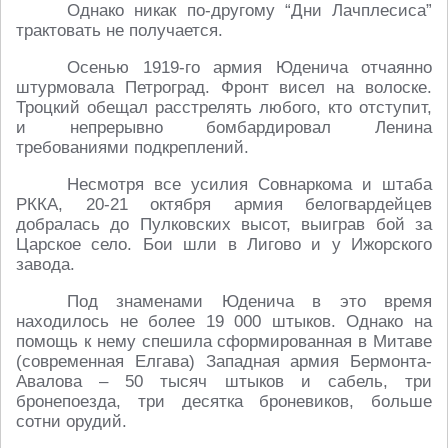
Однако никак по-другому “Дни Лачплесиса”
трактовать не получается.
Осенью 1919-го армия Юденича отчаянно
штурмовала Петроград. Фронт висел на волоске.
Троцкий обещал расстрелять любого, кто отступит,
и непрерывно бомбардировал Ленина
требованиями подкреплений.
Несмотря все усилия Совнаркома и штаба
РККА, 20-21 октября армия белогвардейцев
добралась до Пулковских высот, выиграв бой за
Царское село. Бои шли в Лигово и у Ижорского
завода.
Под знаменами Юденича в это время
находилось не более 19 000 штыков. Однако на
помощь к нему спешила сформированная в Митаве
(современная Елгава) Западная армия Бермонта-
Авалова – 50 тысяч штыков и сабель, три
бронепоезда, три десятка броневиков, больше
сотни орудий.