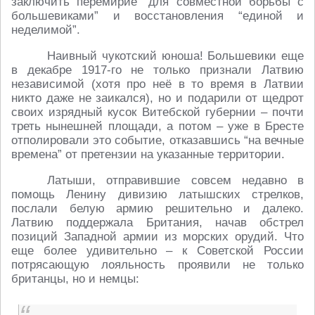
заключить перемирие “для совместной борьбы с
большевиками” и восстановления “единой и
неделимой”.
Наивный чукотский юноша! Большевики еще
в декабре 1917-го не только признали Латвию
независимой (хотя про неё в то время в Латвии
никто даже не заикался), но и подарили от щедрот
своих изрядный кусок Витебской губернии – почти
треть нынешней площади, а потом – уже в Бресте
отполировали это событие, отказавшись “на вечные
времена” от претензии на указанные территории.
Латыши, отправившие совсем недавно в
помощь Ленину дивизию латышских стрелков,
послали белую армию решительно и далеко.
Латвию поддержала Британия, начав обстрел
позиций Западной армии из морских орудий. Что
еще более удивительно – к Советской России
потрясающую лояльность проявили не только
британцы, но и немцы: