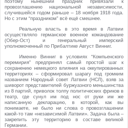
поэтому нынешний праздник привязали к
провозглашению национальной независимости,
случившейся годом раньше – 18 ноября 1918 года.
Но с этим “праздником” всё ещё смешнее.
Реальную власть в это время в Латвии
осуществляло германское военное командование
(Обер-Ост) и генеральный имперский
уполномоченный по Прибалтике Август Винниг.
Именно Винниг в условиях “Компьенского
перемирия” предпринял самый простой шаг к
сохранению немецкого влияния на оккупированных
территориях – сформировал шарагу под громким
названием Народный совет Латвии (НСЛ), взяв за
шиворот представителей буржуазного меньшинства
из 8 партий, приволок толпу политических фриков в
театр, где сунул им под нос от руки им же
написанную декларацию, в которой, как вы
понимаете, не было ни слова о провозглашении
какой-то там «независимой Латвии». Задача была –
закрепить эту территорию в составе великой
Германии.