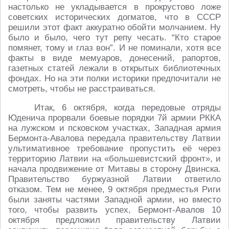
настолько не укладывается в прокрустово ложе
советских исторических догматов, что в СССР
решили этот факт аккуратно обойти молчанием. Ну
было и было, чего тут репу чесать. “Кто старое
помянет, тому и глаз вон”. И не поминали, хотя все
факты в виде мемуаров, донесений, рапортов,
газетных статей лежали в открытых библиотечных
фондах. Но на эти полки историки предпочитали не
смотреть, чтобы не расстраиваться.
Итак, 6 октября, когда передовые отряды
Юденича прорвали боевые порядки 7й армии РККА
на лужском и псковском участках, Западная армия
Бермонта-Авалова передала правительству Латвии
ультимативное требование пропустить её через
территорию Латвии на «большевистский фронт», и
начала продвижение от Митавы в сторону Двинска.
Правительство буржуазной Латвии ответило
отказом. Тем не менее, 9 октября предместья Риги
были заняты частями Западной армии, но вместо
того, чтобы развить успех, Бермонт-Авалов 10
октября предложил правительству Латвии